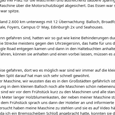
gab viel Platz für die Maschinen und ausreichend saubere Spann
Maschine über die Motorschutzbügel abgesichert. Das Essen war 
war spitze.
land 2.600 km unterwegs mit 12 Übernachtung: Balloch, Broadf
sdale, Foyers, Campus O‘ May, Edinburgh 2x und Seahouses.
inn gefahren sind, hatten wir so gut wie keine Behinderungen du
e Strecke meistens gegen den Uhrzeigersinn, das hatte für uns 
Single Road entgegen kamen und dann in den Haltebuchten anhalt
ahren, können sie anhalten und einen vorbei lassen, müssen es 
eise gefahren, dort wo es möglich war sind wir immer auf die kle
n Split darauf hat man sich sehr schnell gewöhnt.
er Maschine, wir wussten das es in den Großstädten gefährlich ist
tung in dem kleinen Balloch noch alle Maschinen schön nebenein
sind wir vor dem Frühstück kurz zu den Maschinen und alle sta
rei Meter langer Holzblumenkasten, der neben meiner Maschine st
 dem Frühstück sprach uns dann der Hotelier an und informierte
versucht haben meine Maschine zu stehlen und sie es auf Video hä
, da ich ein Bremsscheiben Schloß angebracht hatte, konnten sie d