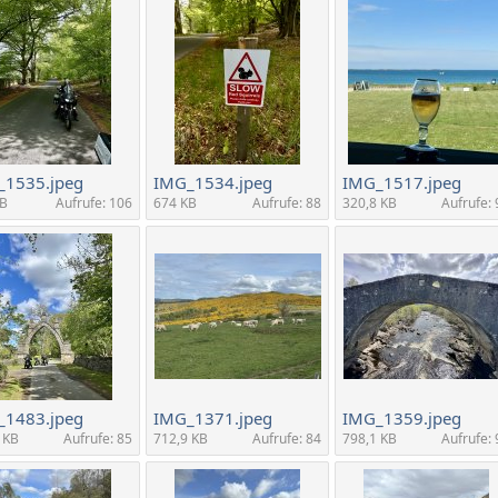
_1535.jpeg
IMG_1534.jpeg
IMG_1517.jpeg
MB
Aufrufe: 106
674 KB
Aufrufe: 88
320,8 KB
Aufrufe: 
_1483.jpeg
IMG_1371.jpeg
IMG_1359.jpeg
 KB
Aufrufe: 85
712,9 KB
Aufrufe: 84
798,1 KB
Aufrufe: 