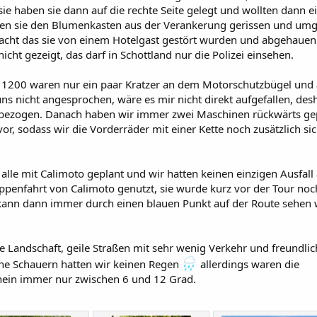
ie haben sie dann auf die rechte Seite gelegt und wollten dann e
en sie den Blumenkasten aus der Verankerung gerissen und umg
macht das sie von einem Hotelgast gestört wurden und abgehauen 
icht gezeigt, das darf in Schottland nur die Polizei einsehen.
200 waren nur ein paar Kratzer an dem Motorschutzbügel und
uns nicht angesprochen, wäre es mir nicht direkt aufgefallen, des
einbezogen. Danach haben wir immer zwei Maschinen rückwärts ge
r, sodass wir die Vorderräder mit einer Kette noch zusätzlich si
alle mit Calimoto geplant und wir hatten keinen einzigen Ausfall 
ppenfahrt von Calimoto genutzt, sie wurde kurz vor der Tour no
kann dann immer durch einen blauen Punkt auf der Route sehen 
he Landschaft, geile Straßen mit sehr wenig Verkehr und freundli
eine Schauern hatten wir keinen Regen
allerdings waren die
hein immer nur zwischen 6 und 12 Grad.