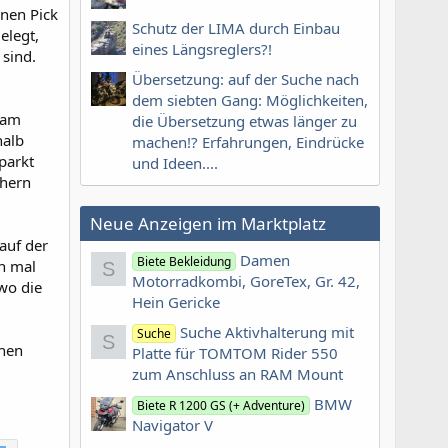
inen Pick
Schutz der LIMA durch Einbau
elegt,
eines Längsreglers?!
sind.
Übersetzung: auf der Suche nach
dem siebten Gang: Möglichkeiten,
 am
die Übersetzung etwas länger zu
halb
machen!? Erfahrungen, Eindrücke
parkt
und Ideen....
chern
Neue Anzeigen im Marktplatz
auf der
Damen
Biete Bekleidung
ch mal
S
Motorradkombi, GoreTex, Gr. 42,
wo die
Hein Gericke
Suche Aktivhalterung mit
Suche
S
chen
Platte für TOMTOM Rider 550
zum Anschluss an RAM Mount
BMW
Biete R 1200 GS (+ Adventure)
Navigator V