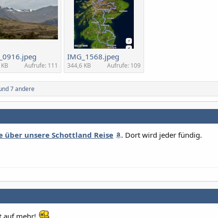
_0916.jpeg
IMG_1568.jpeg
 KB
Aufrufe: 111
344,6 KB
Aufrufe: 109
und 7 andere
e über unsere Schottland Reise
. Dort wird jeder fündig.
t auf mehr!