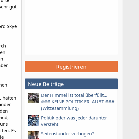
gurte
sehr gut
ord Skye
rch
den
en
aber
Registrieren
Neue Beiträge
inen
Der Himmel ist total überfüllt...
, hatten
### KEINE POLITIK ERLAUBT ###
ander
(Witzesammlung)
nden
and,
Politik oder was jeder darunter
 uns
versteht!
tten. Es
Seitenständer verbogen?
ie