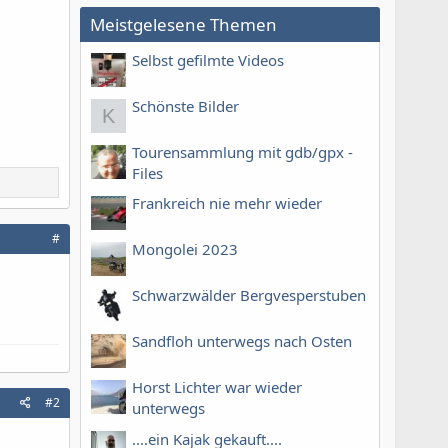
Meistgelesene Themen
Selbst gefilmte Videos
Schönste Bilder
K
Tourensammlung mit gdb/gpx -
Files
Frankreich nie mehr wieder
#
Mongolei 2023
Schwarzwälder Bergvesperstuben
Sandfloh unterwegs nach Osten
Horst Lichter war wieder
#2
unterwegs
....ein Kajak gekauft....