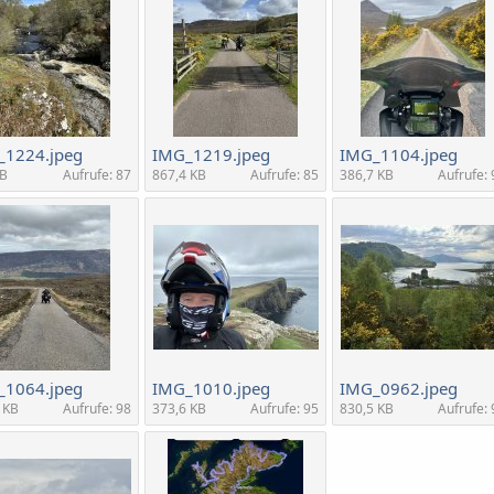
_1224.jpeg
IMG_1219.jpeg
IMG_1104.jpeg
MB
Aufrufe: 87
867,4 KB
Aufrufe: 85
386,7 KB
Aufrufe: 
_1064.jpeg
IMG_1010.jpeg
IMG_0962.jpeg
 KB
Aufrufe: 98
373,6 KB
Aufrufe: 95
830,5 KB
Aufrufe: 