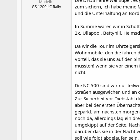
Die DFDS Fähre war super, es 
Modell
zum sichern, ich habe meine 
GS 1200 LC Rally
und die Unterhaltung an Bord 
In Summe waren wir in Schott
2x, Ullapool, Bettyhill, Helm
Da wir die Tour im Uhrzeigers
Wohnmobile, den die fahren di
Vorteil, das sie uns auf den 
mussten! wenn sie vor einem f
nicht.
Die NC 500 sind wir nur teilw
Straßen ausgewichen und an de
Zur Sicherheit vor Diebstahl d
aber bei der ersten Übernach
geparkt, am nächsten morgen 
noch da, allerdings lag ein d
umgekippt auf der Seite. Nach
darüber das sie in der Nacht 
soll wie folgt abgelaufen sein