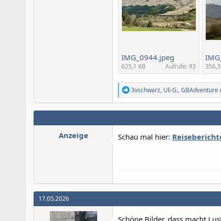
IMG_0944.jpeg
IMG
625,1 KB
Aufrufe: 93
356,3
R
3xschwarz
,
Uli G.
,
GBAdventure
e
a
k
t
i
Anzeige
Schau mal hier:
Reisebericht
o
n
e
n
:
17.05.2026
Schöne Bilder, dass macht Lus