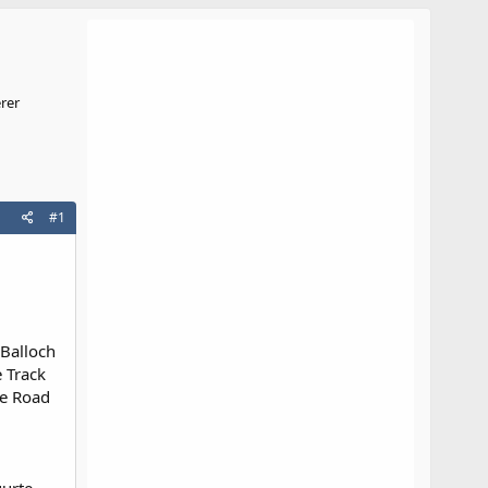
rer
#1
Balloch
e Track
le Road