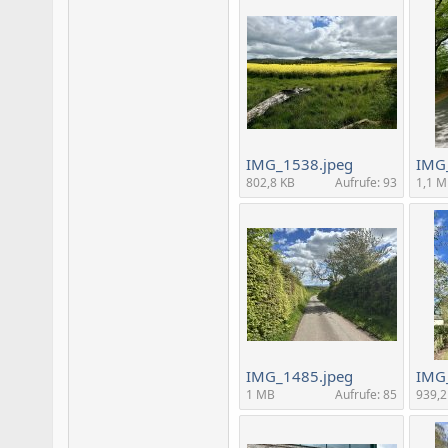
IMG_1538.jpeg
IMG
802,8 KB
Aufrufe: 93
1,1 
IMG_1485.jpeg
IMG
1 MB
Aufrufe: 85
939,2