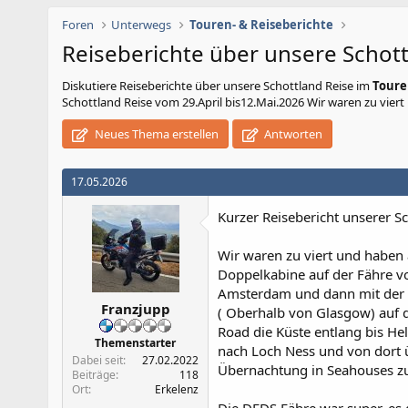
Foren
Unterwegs
Touren- & Reiseberichte
Reiseberichte über unsere Schott
Diskutiere
Reiseberichte über unsere Schottland Reise
im
Toure
Schottland Reise vom 29.April bis12.Mai.2026 Wir waren zu vier
Neues Thema erstellen
Antworten
17.05.2026
Kurzer Reisebericht unserer S
Wir waren zu viert und haben
Doppelkabine auf der Fähre v
Amsterdam und dann mit der F
Franzjupp
( Oberhalb von Glasgow) auf d
Road die Küste entlang bis He
Themenstarter
nach Loch Ness und von dort ü
Dabei seit
27.02.2022
Übernachtung in Seahouses zu
Beiträge
118
Ort
Erkelenz