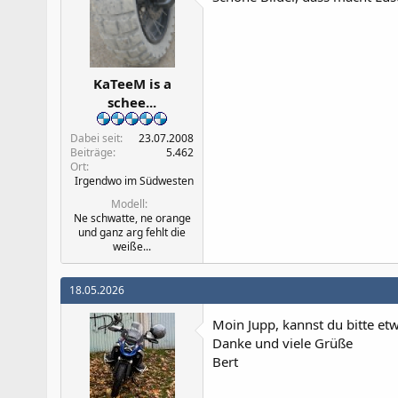
KaTeeM is a
schee...
Dabei seit
23.07.2008
Beiträge
5.462
Ort
Irgendwo im Südwesten
Modell
Ne schwatte, ne orange
und ganz arg fehlt die
weiße...
18.05.2026
Moin Jupp, kannst du bitte et
Danke und viele Grüße
Bert