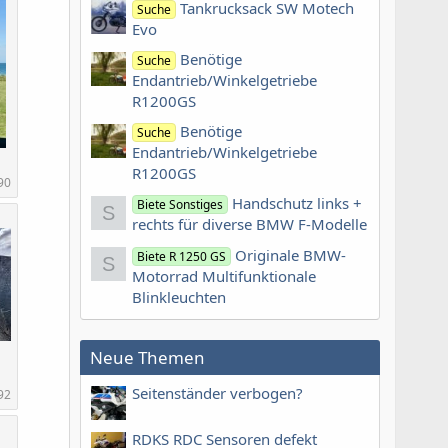
Tankrucksack SW Motech
Suche
Evo
Benötige
Suche
Endantrieb/Winkelgetriebe
R1200GS
Benötige
Suche
Endantrieb/Winkelgetriebe
R1200GS
90
Handschutz links +
Biete Sonstiges
S
rechts für diverse BMW F-Modelle
Originale BMW-
Biete R 1250 GS
S
Motorrad Multifunktionale
Blinkleuchten
Neue Themen
Seitenständer verbogen?
92
RDKS RDC Sensoren defekt