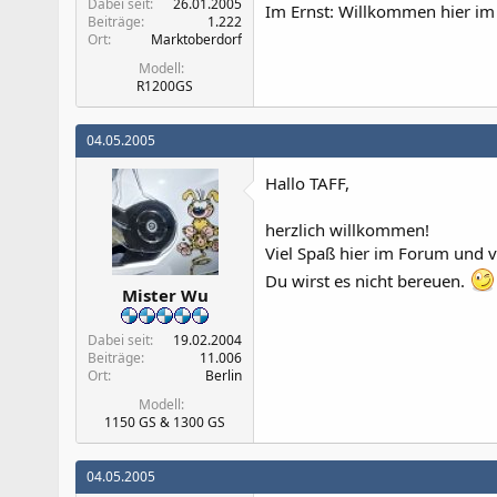
Dabei seit
26.01.2005
Im Ernst: Willkommen hier im
Beiträge
1.222
Ort
Marktoberdorf
Modell
R1200GS
04.05.2005
Hallo TAFF,
herzlich willkommen!
Viel Spaß hier im Forum und v
Du wirst es nicht bereuen.
Mister Wu
Dabei seit
19.02.2004
Beiträge
11.006
Ort
Berlin
Modell
1150 GS & 1300 GS
04.05.2005