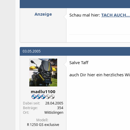
Anzeige
Schau mal hier:
TACH AUCH....
03.05.2005
Salve Taff
auch Dir hier ein herzliches W
madlu1100
Dabei seit
28.04.2005
Beiträge
354
Ort
Wittislingen
Modell
R 1250 GS exclusive