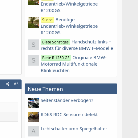
Endantrieb/Winkelgetriebe
R1200GS
Benötige
Suche
Endantrieb/Winkelgetriebe
R1200GS
Handschutz links +
Biete Sonstiges
S
rechts für diverse BMW F-Modelle
Originale BMW-
Biete R 1250 GS
S
Motorrad Multifunktionale
Blinkleuchten
#5
Neue Themen
Seitenständer verbogen?
RDKS RDC Sensoren defekt
Lichtschalter amn Spiegelhalter
A