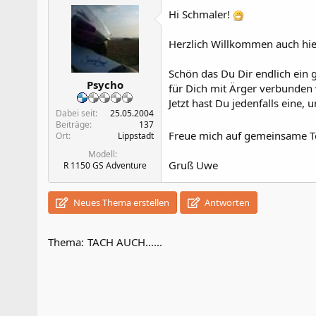
Hi Schmaler!
Herzlich Willkommen auch hi
Schön das Du Dir endlich ein 
Psycho
für Dich mit Ärger verbunden
Jetzt hast Du jedenfalls eine, u
Dabei seit
25.05.2004
Beiträge
137
Freue mich auf gemeinsame 
Ort
Lippstadt
Modell
Gruß Uwe
R 1150 GS Adventure
Neues Thema erstellen
Antworten
Thema:
TACH AUCH......