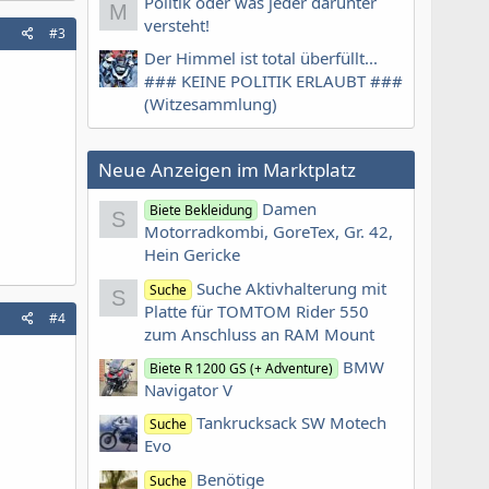
Politik oder was jeder darunter
M
versteht!
#3
Der Himmel ist total überfüllt...
### KEINE POLITIK ERLAUBT ###
(Witzesammlung)
Neue Anzeigen im Marktplatz
Damen
Biete Bekleidung
S
Motorradkombi, GoreTex, Gr. 42,
Hein Gericke
Suche Aktivhalterung mit
Suche
S
Platte für TOMTOM Rider 550
#4
zum Anschluss an RAM Mount
BMW
Biete R 1200 GS (+ Adventure)
Navigator V
Tankrucksack SW Motech
Suche
Evo
Benötige
Suche