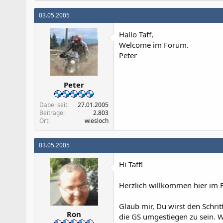
03.05.2005
Hallo Taff,
Welcome im Forum.
Peter
Peter
Dabei seit
27.01.2005
Beiträge
2.803
Ort
wiesloch
03.05.2005
Hi Taff!
Herzlich willkommen hier im 
Glaub mir, Du wirst den Schrit
Ron
die GS umgestiegen zu sein. Wi