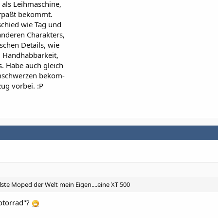
r als Leihmaschine,
erpaßt bekommt.
schied wie Tag und
anderen Charakters,
schen Details, wie
k, Handhabbarkeit,
us. Habe auch gleich
enschwerzen bekom-
ug vorbei. :P
ste Moped der Welt mein Eigen....eine XT 500
Motorrad"?