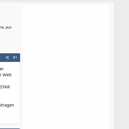
me, aus
#1
er
r Welt
 STAR
eitragen