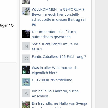
WILLKOMMEN im GS-FORUM ♦️
Bevor ihr euch hier vorstellt-
schaut bitte in diesen Beitrag rein!
🏍
htigen" Q
Der Imperator ist auf Euch
aufmerksam geworden!
Sozia sucht Fahrer im Raum
N
MTK/F
Fantic Caballero 125 Erfahrung ?
C
Was in aller Welt mache ich
eigentlich hier?
GS1200 Kurzvorstellung
Bin neue GS Fahrerin, suche
A
Anschluss
Ein freundliches Hallo von Svenja