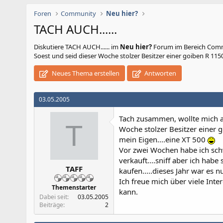
Foren
Community
Neu hier?
TACH AUCH......
Diskutiere
TACH AUCH......
im
Neu hier?
Forum im Bereich Commu
Soest und seid dieser Woche stolzer Besitzer einer goiben R 1150
Neues Thema erstellen
Antworten
03.05.2005
Tach zusammen, wollte mich au
T
Woche stolzer Besitzer einer
mein Eigen....eine XT 500
Vor zwei Wochen habe ich s
verkauft....sniff aber ich hab
TAFF
kaufen.....dieses Jahr war es n
Ich freue mich über viele Int
Themenstarter
kann.
Dabei seit
03.05.2005
Beiträge
2