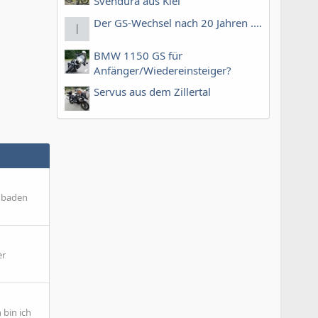
Svendura aus Kiel
Der GS-Wechsel nach 20 Jahren ....
I
BMW 1150 GS für
Anfänger/Wiedereinsteiger?
Servus aus dem Zillertal
üdbaden
er
 bin ich