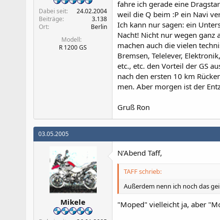
fahre ich gerade eine Dragsta
Dabei seit
24.02.2004
weil die Q beim :P ein Navi v
Beiträge
3.138
Ich kann nur sagen: ein Unter
Ort
Berlin
Nacht! Nicht nur wegen ganz 
Modell
machen auch die vielen techni
R 1200 GS
Bremsen, Telelever, Elektroni
etc., etc. den Vorteil der GS a
nach den ersten 10 km Rück
men. Aber morgen ist der Entz
Gruß Ron
03.05.2005
N'Abend Taff,
TAFF schrieb:
Außerdem nenn ich noch das geil
Mikele
"Moped" vielleicht ja, aber "