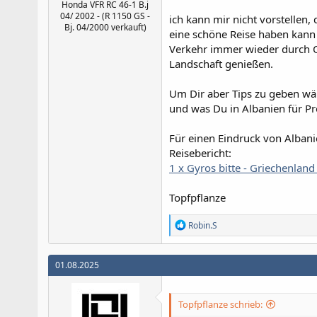
Honda VFR RC 46-1 B.j
04/ 2002 - (R 1150 GS -
ich kann mir nicht vorstellen
Bj. 04/2000 verkauft)
eine schöne Reise haben kann 
Verkehr immer wieder durch O
Landschaft genießen.
Um Dir aber Tips zu geben wäre
und was Du in Albanien für P
Für einen Eindruck von Alban
Reisebericht:
1 x Gyros bitte - Griechenlan
Topfpflanze
R
Robin.S
e
a
k
01.08.2025
t
i
o
n
Topfpflanze schrieb:
e