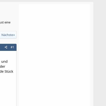
st eine
Nächste
#1
n und
 der
nde Stück