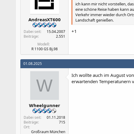
n
ich kann mir nicht vorstellen, d
:
eine schöne Reise haben kann auc
Verkehr immer wieder durch Orts
AndreasXT600
Landschaft genießen.
+1
Dabei seit
15.04.2007
Beiträge
2.551
Modell
R 1100 GS Bj.98
01.08.2025
Ich wollte auch im August von
W
erwartenden Temperatunern vo
Wheelgunner
Dabei seit
01.11.2018
Beiträge
715
Ort
Großraum München