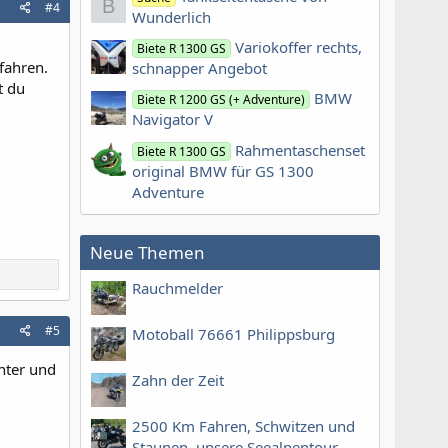
B
#4
Wunderlich
Variokoffer rechts,
Biete R 1300 GS
fahren.
schnapper Angebot
t du
BMW
Biete R 1200 GS (+ Adventure)
Navigator V
Rahmentaschenset
Biete R 1300 GS
original BMW für GS 1300
Adventure
Neue Themen
Rauchmelder
#5
Motoball 76661 Philippsburg
unter und
Zahn der Zeit
2500 Km Fahren, Schwitzen und
Staunen, unsere Seealpentour