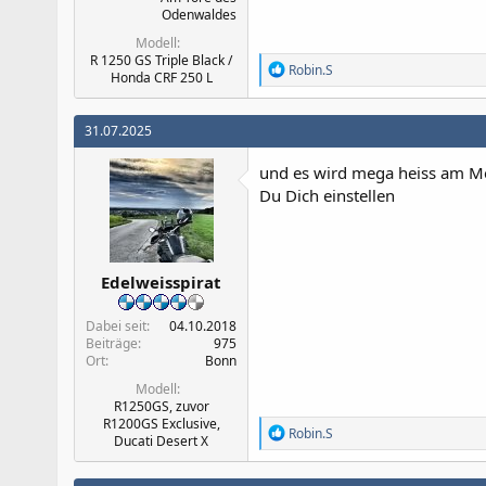
Odenwaldes
Modell
R 1250 GS Triple Black /
R
Robin.S
Honda CRF 250 L
e
a
k
31.07.2025
t
i
und es wird mega heiss am Mee
o
n
Du Dich einstellen
e
n
:
Edelweisspirat
Dabei seit
04.10.2018
Beiträge
975
Ort
Bonn
Modell
R1250GS, zuvor
R1200GS Exclusive,
R
Robin.S
Ducati Desert X
e
a
k