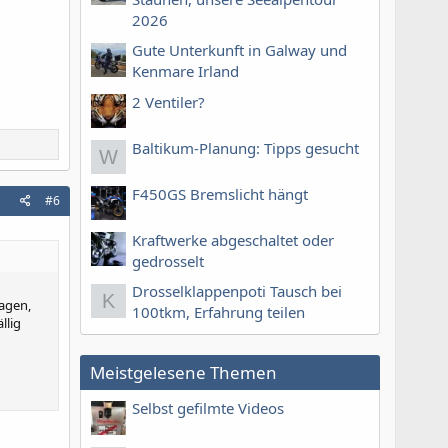
2026
Gute Unterkunft in Galway und
Kenmare Irland
2 Ventiler?
Baltikum-Planung: Tipps gesucht
W
F450GS Bremslicht hängt
#6
Kraftwerke abgeschaltet oder
gedrosselt
Drosselklappenpoti Tausch bei
K
ragen,
100tkm, Erfahrung teilen
llig
Meistgelesene Themen
Selbst gefilmte Videos