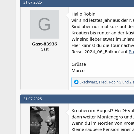
31.07.2025
t
i
Hallo Robin,
o
G
n
wir sind letztes Jahr aus der
e
Sind aber nur mal kurz auf de
n
Kroatien bis runter an der Küs
:
Wir sind lieber etwas im Inla
Gast-83936
Hier kannst du die Tour nachv
Gast
Reise ‘2024_06_Balkan’ auf
Po
Grüsse
Marco
R
3xschwarz
,
Fredl
,
Robin.S
und 2 
e
a
k
31.07.2025
t
i
Kroatien im August? Heiß+ vol
o
n
dann weiter Montenegro und
e
Wenn du im Norden von Kroat
n
Kleine saubere Pension einer 
: