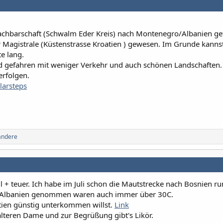
 Nachbarschaft (Schwalm Eder Kreis) nach Montenegro/Albanien ge
r Magistrale (Küstenstrasse Kroatien ) gewesen. Im Grunde kanns
te lang.
nd gefahren mit weniger Verkehr und auch schönen Landschaften.
erfolgen.
larsteps
andere
l + teuer. Ich habe im Juli schon die Mautstrecke nach Bosnien r
 Albanien genommen waren auch immer über 30C.
ien günstig unterkommen willst.
Link
älteren Dame und zur Begrüßung gibt's Likör.