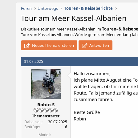
Foren
Unterwegs
Touren- & Reiseberichte
Tour am Meer Kassel-Albanien
Diskutiere
Tour am Meer Kassel-Albanien
im
Touren- & Reisebe
Tour von Kassel bis Albanien. Würde gerne am Meer entlang fahre
Neues Thema erstellen
Antworten
31.07.2025
Hallo zusammen,
ich plane Mitte August eine T
wollte fragen, ob Ihr mir ein
Route. Falls jemand zufällig 
zusammen fahren.
Robin.S
Beste Grüße
Themenstarter
Robin
Dabei seit
30.07.2025
Beiträge
6
Modell