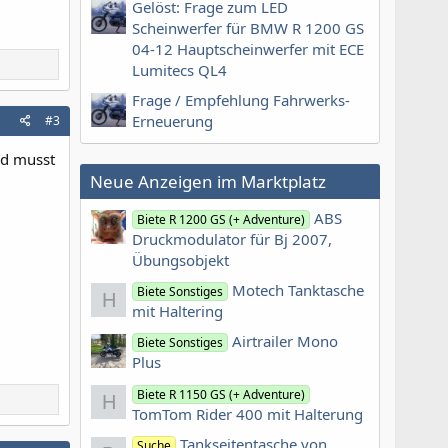
Gelöst: Frage zum LED
Scheinwerfer für BMW R 1200 GS
04-12 Hauptscheinwerfer mit ECE
Lumitecs QL4
Frage / Empfehlung Fahrwerks-
Erneuerung
#3
ad musst
Neue Anzeigen im Marktplatz
ABS
Biete R 1200 GS (+ Adventure)
Druckmodulator für Bj 2007,
Übungsobjekt
Motech Tanktasche
Biete Sonstiges
H
mit Haltering
Airtrailer Mono
Biete Sonstiges
Plus
Biete R 1150 GS (+ Adventure)
H
TomTom Rider 400 mit Halterung
Tankseitentasche von
Suche