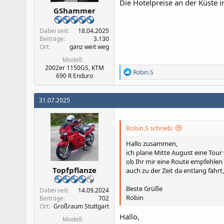
Die Hotelpreise an der Küste 
GShammer
Dabei seit
18.04.2025
Beiträge
3.130
Ort
ganz weit weg
Modell
2002er 1150GS, KTM
R
Robin.S
690 R Enduro
e
a
k
31.07.2025
t
i
o
n
Robin.S schrieb:
e
n
Hallo zusammen,
:
ich plane Mitte August eine Tour
ob Ihr mir eine Route empfehlen 
Topfpflanze
auch zu der Zeit da entlang fäh
Beste Grüße
Dabei seit
14.09.2024
Robin
Beiträge
702
Ort
Großraum Stuttgart
Hallo,
Modell