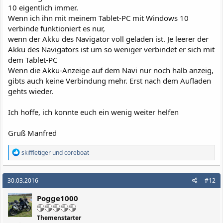
10 eigentlich immer.
Wenn ich ihn mit meinem Tablet-PC mit Windows 10
verbinde funktioniert es nur,
wenn der Akku des Navigator voll geladen ist. Je leerer der
Akku des Navigators ist um so weniger verbindet er sich mit
dem Tablet-PC
Wenn die Akku-Anzeige auf dem Navi nur noch halb anzeig,
gibts auch keine Verbindung mehr. Erst nach dem Aufladen
gehts wieder.
Ich hoffe, ich konnte euch ein wenig weiter helfen
Gruß Manfred
R
skiffletiger
und
coreboat
e
a
k
30.03.2016
#12
t
i
Pogge1000
o
n
e
Themenstarter