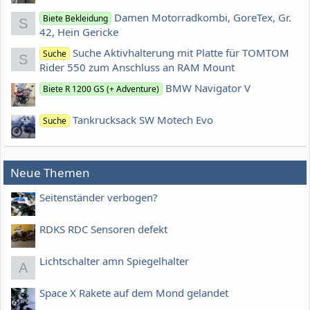
Damen Motorradkombi, GoreTex, Gr.
Biete Bekleidung
S
42, Hein Gericke
Suche Aktivhalterung mit Platte für TOMTOM
Suche
S
Rider 550 zum Anschluss an RAM Mount
BMW Navigator V
Biete R 1200 GS (+ Adventure)
Tankrucksack SW Motech Evo
Suche
Neue Themen
Seitenständer verbogen?
RDKS RDC Sensoren defekt
Lichtschalter amn Spiegelhalter
A
Space X Rakete auf dem Mond gelandet