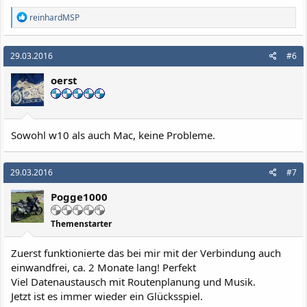
R
reinhardMSP
e
a
k
29.03.2016
#6
t
i
oerst
o
n
e
n
:
Sowohl w10 als auch Mac, keine Probleme.
29.03.2016
#7
Pogge1000
Themenstarter
Zuerst funktionierte das bei mir mit der Verbindung auch
einwandfrei, ca. 2 Monate lang! Perfekt
Viel Datenaustausch mit Routenplanung und Musik.
Jetzt ist es immer wieder ein Glücksspiel.