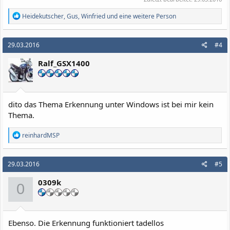
R
Heidekutscher
,
Gus
,
Winfried
und eine weitere Person
e
a
k
29.03.2016
#4
t
i
Ralf_GSX1400
o
n
e
n
:
dito das Thema Erkennung unter Windows ist bei mir kein
Thema.
R
reinhardMSP
e
a
k
29.03.2016
#5
t
i
0309k
o
0
n
e
n
:
Ebenso. Die Erkennung funktioniert tadellos