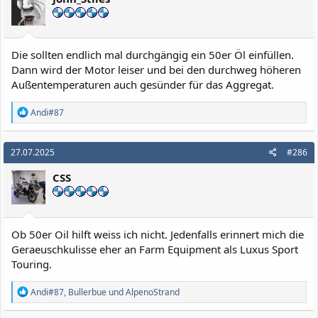
o
n
e
n
:
Die sollten endlich mal durchgängig ein 50er Öl einfüllen.
Dann wird der Motor leiser und bei den durchweg höheren
Außentemperaturen auch gesünder für das Aggregat.
R
Andi#87
e
a
k
27.07.2025
#286
t
i
CSS
o
n
e
n
:
Ob 50er Oil hilft weiss ich nicht. Jedenfalls erinnert mich die
Geraeuschkulisse eher an Farm Equipment als Luxus Sport
Touring.
R
Andi#87
,
Bullerbue
und
AlpenoStrand
e
a