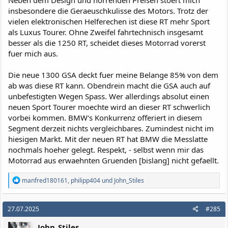
insbesondere die Geraeuschkulisse des Motors. Trotz der
vielen elektronischen Helferechen ist diese RT mehr Sport
als Luxus Tourer. Ohne Zweifel fahrtechnisch insgesamt
besser als die 1250 RT, scheidet dieses Motorrad vorerst
fuer mich aus.
Die neue 1300 GSA deckt fuer meine Belange 85% von dem
ab was diese RT kann. Obendrein macht die GSA auch auf
unbefestigten Wegen Spass. Wer allerdings absolut einen
neuen Sport Tourer moechte wird an dieser RT schwerlich
vorbei kommen. BMW's Konkurrenz offeriert in diesem
Segment derzeit nichts vergleichbares. Zumindest nicht im
hiesigen Markt. Mit der neuen RT hat BMW die Messlatte
nochmals hoeher gelegt. Respekt, - selbst wenn mir das
Motorrad aus erwaehnten Gruenden [bislang] nicht gefaellt.
R
manfred180161
,
philipp404
und
John_Stiles
e
a
k
27.07.2025
#285
t
i
John_Stiles