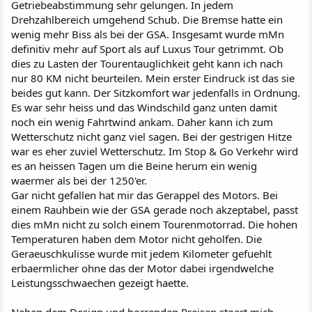
Getriebeabstimmung sehr gelungen. In jedem
Drehzahlbereich umgehend Schub. Die Bremse hatte ein
wenig mehr Biss als bei der GSA. Insgesamt wurde mMn
definitiv mehr auf Sport als auf Luxus Tour getrimmt. Ob
dies zu Lasten der Tourentauglichkeit geht kann ich nach
nur 80 KM nicht beurteilen. Mein erster Eindruck ist das sie
beides gut kann. Der Sitzkomfort war jedenfalls in Ordnung.
Es war sehr heiss und das Windschild ganz unten damit
noch ein wenig Fahrtwind ankam. Daher kann ich zum
Wetterschutz nicht ganz viel sagen. Bei der gestrigen Hitze
war es eher zuviel Wetterschutz. Im Stop & Go Verkehr wird
es an heissen Tagen um die Beine herum ein wenig
waermer als bei der 1250'er.
Gar nicht gefallen hat mir das Gerappel des Motors. Bei
einem Rauhbein wie der GSA gerade noch akzeptabel, passt
dies mMn nicht zu solch einem Tourenmotorrad. Die hohen
Temperaturen haben dem Motor nicht geholfen. Die
Geraeuschkulisse wurde mit jedem Kilometer gefuehlt
erbaermlicher ohne das der Motor dabei irgendwelche
Leistungsschwaechen gezeigt haette.
Neben dem Design und horrenden Preisen stoert mich