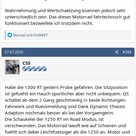
Wahrnehmung und Wertschaetzung koennen jedoch sehr
unterschiedlich sein. Das dieses Motorrad fahrtechnisch gut
funktioniert bezweifele ich trotzdem nicht.
R
Marual
und
Andi#87
e
a
k
27.07.2025
#284
t
i
CSS
o
n
e
n
:
Habe die 1300 RT gestern Probe gefahren. Die Sitzposition
ist gefuehlt ein Hauch sportlicher aber nicht unbequem. QS
schaltet ab dem 2 Gang geschmeidig in beide Richtungen.
Fahrwerk und Rueckmeldung sind Dank Dynamic Chassis
Adaption nochmals besser als bei der Vorgaengerin.
Die Schaukelei der 1250 RT im Road Modus, ist
verschwunden. Das Motorrad laeuft wie auf Schienen und
fuehlt sich dabei Leichtfuessiger als die 1250 an. Motor und