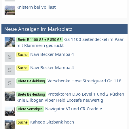
Knistern bei Volllast
Neue Anzeigen im Marktplatz
GS 1100 Seitendeckel im Paar
Biete R 1100 GS + R 850 GS
mit Klammern gedruckt
Navi Becker Mamba 4
Suche
S
Navi Becker Mamba 4
Suche
S
Verschenke Hose Streetguard Gr. 118
Biete Bekleidung
S
Protektoren D3o Level 1 und 2 Rücken
Biete Bekleidung
Knie Ellbogen Viper Held Exosafe neuwertig
Navigator VI und CR-Craddle
Biete Sonstiges
Kahedo Sitzbank hoch
Suche