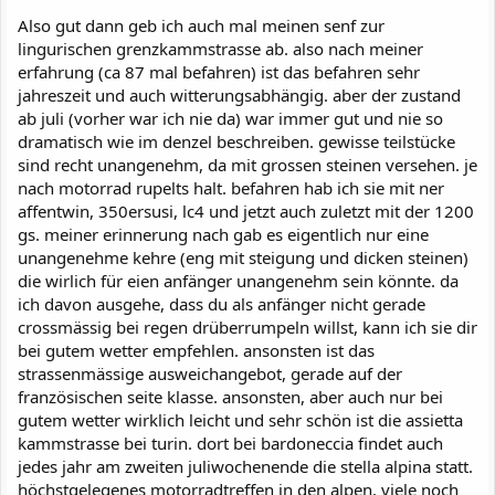
Also gut dann geb ich auch mal meinen senf zur
lingurischen grenzkammstrasse ab. also nach meiner
erfahrung (ca 87 mal befahren) ist das befahren sehr
jahreszeit und auch witterungsabhängig. aber der zustand
ab juli (vorher war ich nie da) war immer gut und nie so
dramatisch wie im denzel beschreiben. gewisse teilstücke
sind recht unangenehm, da mit grossen steinen versehen. je
nach motorrad rupelts halt. befahren hab ich sie mit ner
affentwin, 350ersusi, lc4 und jetzt auch zuletzt mit der 1200
gs. meiner erinnerung nach gab es eigentlich nur eine
unangenehme kehre (eng mit steigung und dicken steinen)
die wirlich für eien anfänger unangenehm sein könnte. da
ich davon ausgehe, dass du als anfänger nicht gerade
crossmässig bei regen drüberrumpeln willst, kann ich sie dir
bei gutem wetter empfehlen. ansonsten ist das
strassenmässige ausweichangebot, gerade auf der
französischen seite klasse. ansonsten, aber auch nur bei
gutem wetter wirklich leicht und sehr schön ist die assietta
kammstrasse bei turin. dort bei bardoneccia findet auch
jedes jahr am zweiten juliwochenende die stella alpina statt.
höchstgelegenes motorradtreffen in den alpen. viele noch