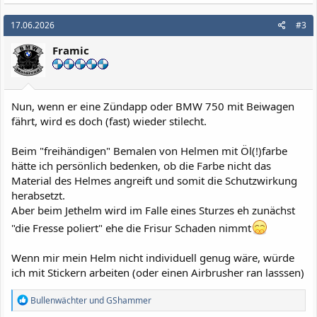
17.06.2026
#3
Framic
Nun, wenn er eine Zündapp oder BMW 750 mit Beiwagen
fährt, wird es doch (fast) wieder stilecht.
Beim "freihändigen" Bemalen von Helmen mit Öl(!)farbe
hätte ich persönlich bedenken, ob die Farbe nicht das
Material des Helmes angreift und somit die Schutzwirkung
herabsetzt.
Aber beim Jethelm wird im Falle eines Sturzes eh zunächst
"die Fresse poliert" ehe die Frisur Schaden nimmt
Wenn mir mein Helm nicht individuell genug wäre, würde
ich mit Stickern arbeiten (oder einen Airbrusher ran lasssen)
R
Bullenwächter
und
GShammer
e