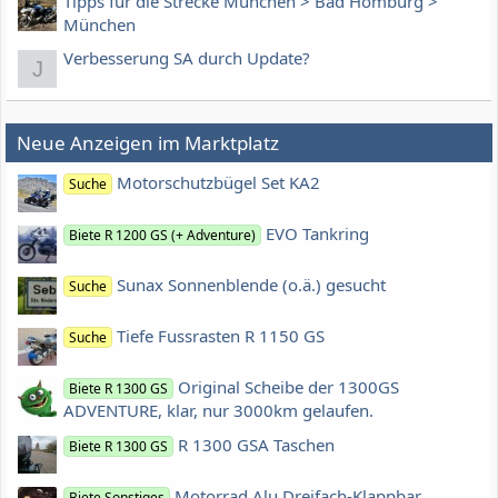
Tipps für die Strecke München > Bad Homburg >
München
Verbesserung SA durch Update?
J
Neue Anzeigen im Marktplatz
Motorschutzbügel Set KA2
Suche
EVO Tankring
Biete R 1200 GS (+ Adventure)
Sunax Sonnenblende (o.ä.) gesucht
Suche
Tiefe Fussrasten R 1150 GS
Suche
Original Scheibe der 1300GS
Biete R 1300 GS
ADVENTURE, klar, nur 3000km gelaufen.
R 1300 GSA Taschen
Biete R 1300 GS
Motorrad Alu Dreifach-Klappbar
Biete Sonstiges