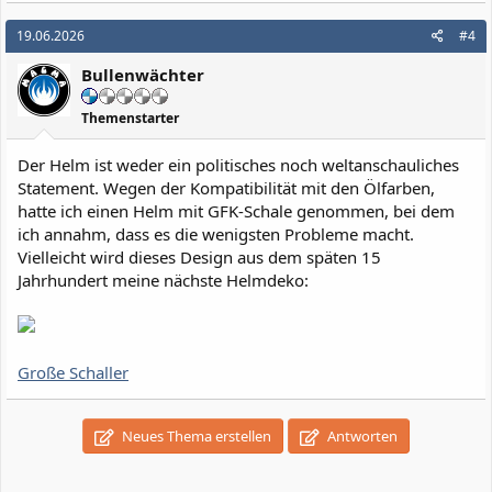
a
k
19.06.2026
#4
t
i
Bullenwächter
o
n
e
Themenstarter
n
:
Der Helm ist weder ein politisches noch weltanschauliches
Statement. Wegen der Kompatibilität mit den Ölfarben,
hatte ich einen Helm mit GFK-Schale genommen, bei dem
ich annahm, dass es die wenigsten Probleme macht.
Vielleicht wird dieses Design aus dem späten 15
Jahrhundert meine nächste Helmdeko:
Große Schaller
Neues Thema erstellen
Antworten