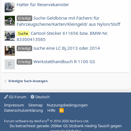
Halter für Reservekanister
Suche Geldbörse mit Fächern für
Erledigt
Fahrzeugscheine/Karten/Kleingeld/ aus Nylon/Stoff
Cartool-Stecker 611656 bzw. BMW-Nr.
Suche
83300413585
suche eine LC Bj.2013 oder 2014
Erledigt
Werkstatthandbuch R 1100 GS
Erledigt
F
Erledigte Such-Anzeigen
GS-Forum
Deutsch
Impressum
Sitemap
Nutzungsbedingungen
Datenschutzerklärung
Hilfe
R
S
S
®
Forum software by XenForo
© 2010-2020 XenForo Ltd.
Du betrachtest gerade: 2006er GS Sitzbank niedrig Tausch gegen