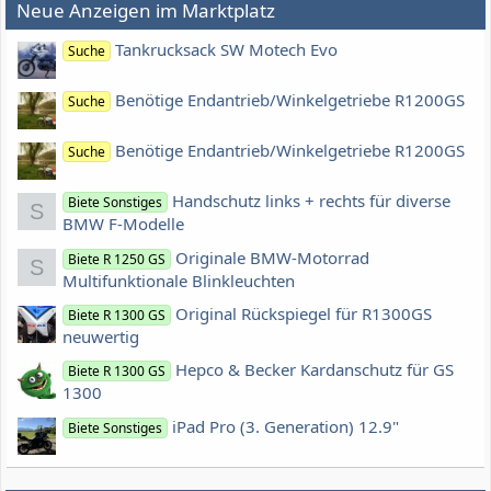
Neue Anzeigen im Marktplatz
Tankrucksack SW Motech Evo
Suche
Benötige Endantrieb/Winkelgetriebe R1200GS
Suche
Benötige Endantrieb/Winkelgetriebe R1200GS
Suche
Handschutz links + rechts für diverse
Biete Sonstiges
S
BMW F-Modelle
Originale BMW-Motorrad
Biete R 1250 GS
S
Multifunktionale Blinkleuchten
Original Rückspiegel für R1300GS
Biete R 1300 GS
neuwertig
Hepco & Becker Kardanschutz für GS
Biete R 1300 GS
1300
iPad Pro (3. Generation) 12.9"
Biete Sonstiges