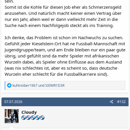
sein.
Somit ist die Kohle für diesen Job eher als Schmerzensgeld
anzusehen. Und natürlich macht keiner einen Vertrag über
nur ein Jahr, allein weil er dann vielleicht mehr Zeit in die
Suche nach einem Nachfolgejob steckt als ins Training.
Ich denke, das Problem ist schon im Nachwuchs zu suchen.
Gefühlt jeder Kieselstein-Ort hat ne Fussball-Mannschaft mit
Jugendgruppe/team, und am Ende bleiben nur ein paar gute
übrig, und gefühlt sind da mehr Spieler mit afrikanischen
Wurzeln dabei, als Spieler ohne Einflüsse aus dem Ausland
(was nix schlechtes ist, aber es scheint so, dass deutsche
Wurzeln eher schlecht für die Fussballkarriere sind).
R
kuhtreiber1967
und
SI0WR1D3R
e
a
k
07.07.2026
#132
t
i
Cloudy
o
n
e
n