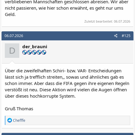
verbliebenen Mannschaften geschlossen abreisen. Wir aber
nicht passieren, wie hier schon erwähnt, es geht nur ums
Geld.
Zuletzt bearbeitet:
06.07.2026
06.07.2026
#125
der_brauni
D
Über die zweifelhaften Schiri- bzw. VAR- Entscheidungen
lässt sich ja trefflich streiten,, sowas und ähnliches gab es
schon immer. Aber dass die FIFA gegen ihre eigenen Regeln
verstößt ist neu. Diese Aktion wird vielen die Augen öffnen
über dieses hochkorrupte System.
Gruß Thomas
R
Chefffe
e
a
k