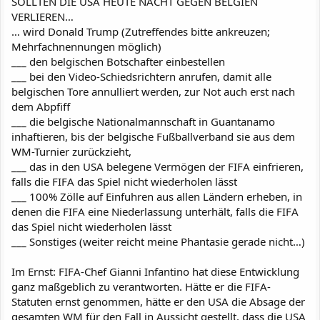
SOLLTEN DIE USA HEUTE NACHT GEGEN BELGIEN
VERLIEREN…
… wird Donald Trump (Zutreffendes bitte ankreuzen;
Mehrfachnennungen möglich)
___ den belgischen Botschafter einbestellen
___ bei den Video-Schiedsrichtern anrufen, damit alle
belgischen Tore annulliert werden, zur Not auch erst nach
dem Abpfiff
___ die belgische Nationalmannschaft in Guantanamo
inhaftieren, bis der belgische Fußballverband sie aus dem
WM-Turnier zurückzieht,
___ das in den USA belegene Vermögen der FIFA einfrieren,
falls die FIFA das Spiel nicht wiederholen lässt
___ 100% Zölle auf Einfuhren aus allen Ländern erheben, in
denen die FIFA eine Niederlassung unterhält, falls die FIFA
das Spiel nicht wiederholen lässt
___ Sonstiges (weiter reicht meine Phantasie gerade nicht…)
Im Ernst: FIFA-Chef Gianni Infantino hat diese Entwicklung
ganz maßgeblich zu verantworten. Hätte er die FIFA-
Statuten ernst genommen, hätte er den USA die Absage der
gesamten WM für den Fall in Aussicht gestellt, dass die USA