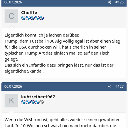
06.07.2026
#126
t
i
Chefffe
o
C
n
e
n
:
Eigentlich könnt ich ja lachen darüber.
Trump, dem Fussball 100%ig völlig egal ist aber einen Sieg
für die USA durchboxen will, hat sicherlich in seiner
typischen Trump Art das einfach mal so auf den Tisch
gelegt.
Das sich ein Infantilo dazu bringen lässt, nur das ist der
eigentliche Skandal.
06.07.2026
#127
kuhtreiber1967
K
Wenn die WM rum ist, geht alles wieder seinen gewohnten
Lauf. In 10 Wochen schwätzt niemand mehr darüber, die