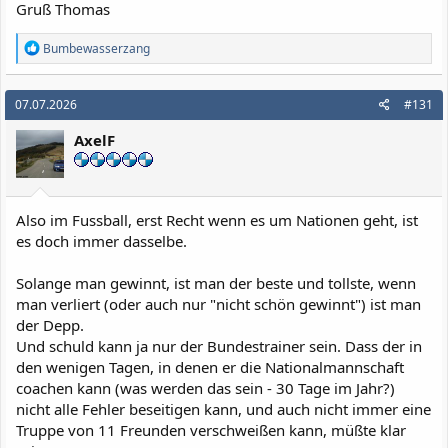
Gruß Thomas
R
Bumbewasserzang
e
a
k
07.07.2026
#131
t
i
AxelF
o
n
e
n
:
Also im Fussball, erst Recht wenn es um Nationen geht, ist
es doch immer dasselbe.
Solange man gewinnt, ist man der beste und tollste, wenn
man verliert (oder auch nur "nicht schön gewinnt") ist man
der Depp.
Und schuld kann ja nur der Bundestrainer sein. Dass der in
den wenigen Tagen, in denen er die Nationalmannschaft
coachen kann (was werden das sein - 30 Tage im Jahr?)
nicht alle Fehler beseitigen kann, und auch nicht immer eine
Truppe von 11 Freunden verschweißen kann, müßte klar