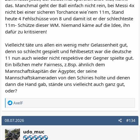
das. Manchmal geht der Ball einfach nicht rein, bei Messi 4x
nicht bei einer sicheren Torchance wie´nem 11m, Stand
heute 4 Fehlschüsse von 8 und damit ist er der schlechteste
11m- Schütze dieser WM. Niemand käme auf die Idee, ihn
dafür zu kritisieren!
Vielleicht täte uns allen ein wenig mehr Gelassenheit gut,
denn so schlecht gespielt und fehlbesetzt war die deutsche
11 nun auch wieder nicht respektive der Gegner spielte gut.
Ein bißchen mehr Fairness, z.Bsp. ähnlich dem
Mannschaftskapitän der Ägypter, der seine
Mannschaftskameraden von den Schiries holte und denen
dann die Hand gab, stände uns vielleicht auch ganz gut,
oder?
R
AxelF
e
a
k
08.07.2026
#134
t
i
udo_muc
o
n