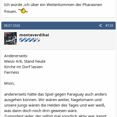
:
Ich würde ,ich über ein Weiterkommen der Pharaonen
freuen.
08.07.2026
#133
monteverdihai
Andererseits:
Messi 4/8, Stand heute
Kirche im Dorf lassen
Fairness
Moin,
andererseits hätte das Spiel gegen Paraguay auch anders
ausgehen können. Wir wären weiter, Nagelsmann und
unsere Jungs wären die Helden des Tages und wer weiß,
was dann doch noch drin gewesen wäre.
Zumindest jeder, der selbst mal sportlich aktiv war, kennt