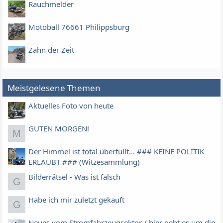
Rauchmelder
Motoball 76661 Philippsburg
Zahn der Zeit
Meistgelesene Themen
Aktuelles Foto von heute
GUTEN MORGEN!
M
Der Himmel ist total überfüllt... ### KEINE POLITIK
ERLAUBT ### (Witzesammlung)
Bilderrätsel - Was ist falsch
G
Habe ich mir zuletzt gekauft
G
Neues vom Stromfahrzeugsektor / hier geht es um die