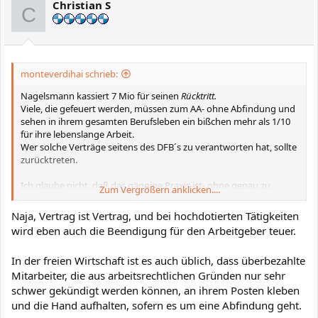
Christian S
o
C
n
e
n
:
monteverdihai schrieb:
Nagelsmann kassiert 7 Mio für seinen
Rücktritt.
Viele, die gefeuert werden, müssen zum AA- ohne Abfindung und
sehen in ihrem gesamten Berufsleben ein bißchen mehr als 1/10
für ihre lebenslange Arbeit.
Wer solche Verträge seitens des DFB´s zu verantworten hat, sollte
zurücktreten.
Ich glaube nicht, daß das gängige Praxis ist- ohne genau zu
Zum Vergrößern anklicken....
wissen, was andere Trainer in vergleichbaren Situationen
erhalten/ haben(?),
Naja, Vertrag ist Vertrag, und bei hochdotierten Tätigkeiten
wird eben auch die Beendigung für den Arbeitgeber teuer.
In der freien Wirtschaft ist es auch üblich, dass überbezahlte
Mitarbeiter, die aus arbeitsrechtlichen Gründen nur sehr
schwer gekündigt werden können, an ihrem Posten kleben
und die Hand aufhalten, sofern es um eine Abfindung geht.