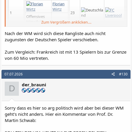
Florian
Wirtz
10
1
23
Mi
Offensives
Mittelfeld
Zum Vergrößern anklicken....
Jamal
Nach der WM wird sich diese Rangliste auch nicht
Musiala
10
zugunsten der Deutschen Spieler verschieben.
2
23
Mi
Offensives
Mittelfeld
Zum Vergleich: Frankreich ist mit 13 Spielern bis zur Grenze
von 60 Mio vertreten.
Aleksandar
Pavlovic
90
3
22
Mi
07.07.2026
#130
Defensives
Mittelfeld
der_brauni
D
Lennart
Karl
60
4
18
Mi
Offensives
Sorry dass es hier so arg politisch wird aber bei dieser WM
Mittelfeld
geht's nicht anders. Hier ein Kommentar von Prof. Dr.
Martin Schwab: