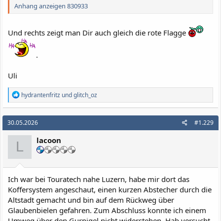
Anhang anzeigen 830933
Und rechts zeigt man Dir auch gleich die rote Flagge
.
Uli
R
hydrantenfritz
und
glitch_oz
e
a
k
30.05.2026
#1.229
t
i
lacoon
o
L
n
e
n
:
Ich war bei Touratech nahe Luzern, habe mir dort das
Koffersystem angeschaut, einen kurzen Abstecher durch die
Altstadt gemacht und bin auf dem Rückweg über
Glaubenbielen gefahren. Zum Abschluss konnte ich einem
Umweg über den Gurnigel nicht widerstehen. Hab versucht