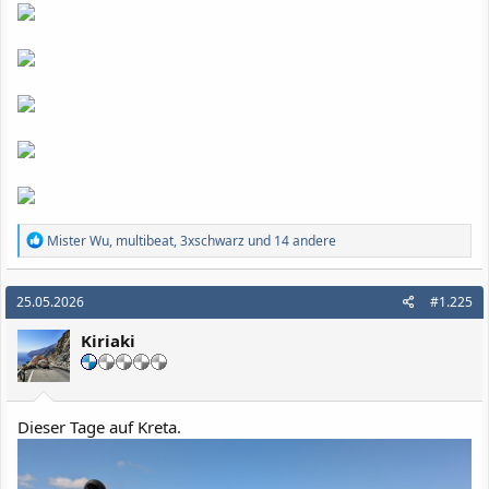
R
Mister Wu
,
multibeat
,
3xschwarz
und 14 andere
e
a
k
25.05.2026
#1.225
t
i
Kiriaki
o
n
e
n
:
Dieser Tage auf Kreta.