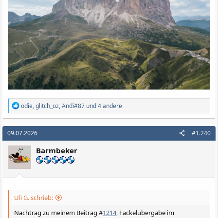
R
odie
,
glitch_oz
,
Andi#87
und 4 andere
e
a
k
09.07.2026
#1.240
t
i
Barmbeker
o
n
e
n
:
Uli G. schrieb:
Nachtrag zu meinem Beitrag #
1214
, Fackelübergabe im