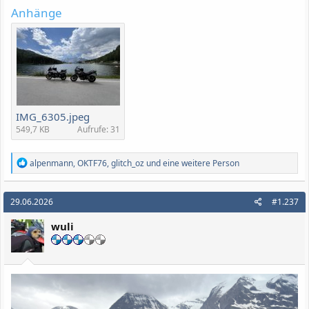
Anhänge
IMG_6305.jpeg
549,7 KB
Aufrufe: 31
R
alpenmann
,
OKTF76
,
glitch_oz
und eine weitere Person
e
a
k
29.06.2026
#1.237
t
i
wuli
o
n
e
n
: