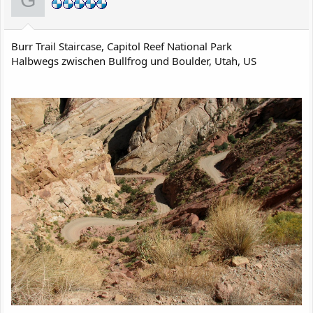
n
e
n
:
Burr Trail Staircase, Capitol Reef National Park
Halbwegs zwischen Bullfrog und Boulder, Utah, US