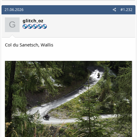
a
k
21.06.2026
#1.232
t
i
glitch_oz
o
G
n
e
n
:
Col du Sanetsch, Wallis