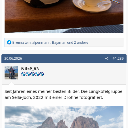
R
Bremsstein
,
alpenmann
,
Bajaman
und 2 andere
e
a
k
30.06.2026
#1.239
t
i
NilsP_83
o
n
e
n
:
Seit Jahren eines meiner besten Bilder. Die Langkofelgruppe
am Sella-Joch, 2022 mit einer Drohne fotografiert.