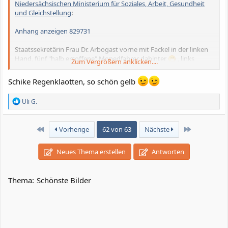
Niedersächsischen Ministerium für Soziales, Arbeit, Gesundheit
und Gleichstellung
:
Anhang anzeigen 829731
Staatssekretärin Frau Dr. Arbogast vorne mit Fackel in der linken
Hand, fünf "halb ersoffene" Mopedfahrer dahinter
, links
Zum Vergrößern anklicken....
außen und neben Frau Arbogast Verantwortliche der
Veranstaltung.
Schike Regenklaotten, so schön gelb
Uli
R
Uli G.
e
a
k
Erste
Letzte
Vorherige
62 von 63
Nächste
t
i
o
Neues Thema erstellen
Antworten
n
e
n
Thema:
Schönste Bilder
: