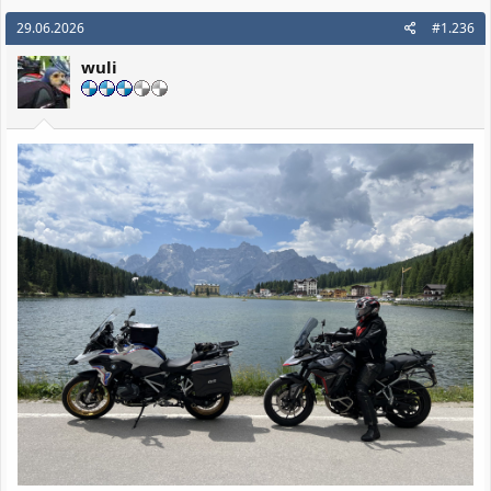
k
29.06.2026
#1.236
t
i
wuli
o
n
e
n
: