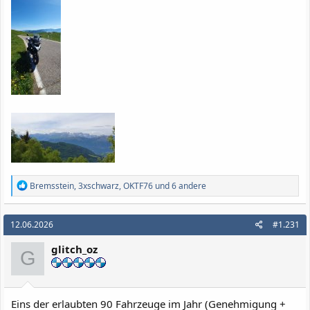
R
Bremsstein
,
3xschwarz
,
OKTF76
und 6 andere
e
a
k
12.06.2026
#1.231
t
i
glitch_oz
o
G
n
e
n
:
Eins der erlaubten 90 Fahrzeuge im Jahr (Genehmigung +