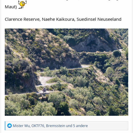
Maut)
Clarence Reserve, Naehe Kaikoura, Suedinsel Neuseeland
R
Mister Wu
,
OKTF76
,
Bremsstein
und 5 andere
e