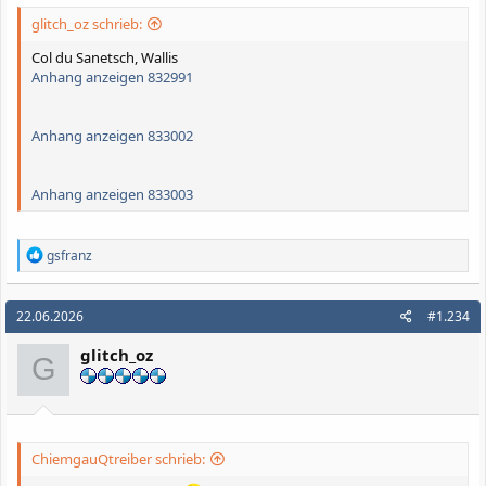
glitch_oz schrieb:
Col du Sanetsch, Wallis
Anhang anzeigen 832991
Anhang anzeigen 833002
Anhang anzeigen 833003
R
gsfranz
e
a
k
22.06.2026
#1.234
t
i
glitch_oz
o
G
n
e
n
:
ChiemgauQtreiber schrieb: