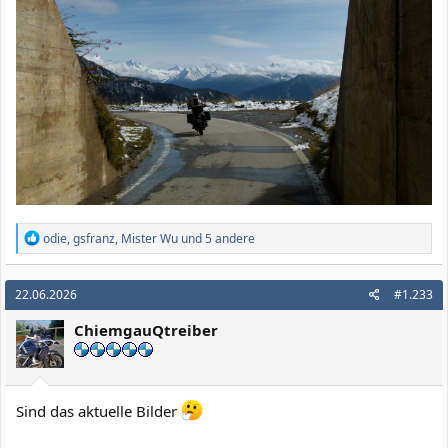
R
odie
,
gsfranz
,
Mister Wu
und 5 andere
e
a
k
22.06.2026
#1.233
t
i
ChiemgauQtreiber
o
n
e
n
:
Sind das aktuelle Bilder