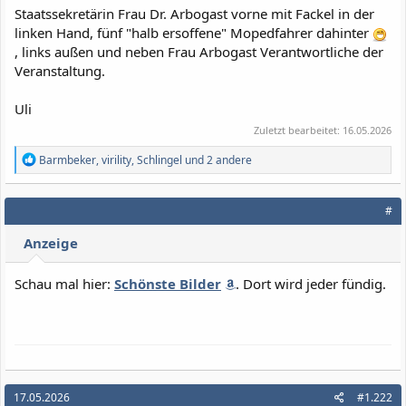
Staatssekretärin Frau Dr. Arbogast vorne mit Fackel in der
linken Hand, fünf "halb ersoffene" Mopedfahrer dahinter
, links außen und neben Frau Arbogast Verantwortliche der
Veranstaltung.
Uli
Zuletzt bearbeitet:
16.05.2026
R
Barmbeker
,
virility
,
Schlingel
und 2 andere
e
a
k
#
t
i
Anzeige
o
n
e
Schau mal hier:
Schönste Bilder
. Dort wird jeder fündig.
n
:
17.05.2026
#1.222