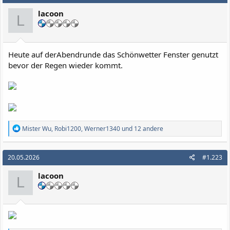
lacoon
L
Heute auf derAbendrunde das Schönwetter Fenster genutzt
bevor der Regen wieder kommt.
R
Mister Wu
,
Robi1200
,
Werner1340
und 12 andere
e
a
k
20.05.2026
#1.223
t
i
lacoon
o
L
n
e
n
: