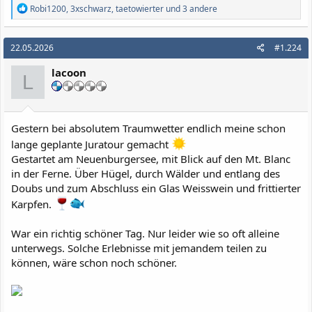
R
Robi1200
,
3xschwarz
,
taetowierter
und 3 andere
e
a
k
22.05.2026
#1.224
t
i
lacoon
o
L
n
e
n
:
Gestern bei absolutem Traumwetter endlich meine schon
lange geplante Juratour gemacht
Gestartet am Neuenburgersee, mit Blick auf den Mt. Blanc
in der Ferne. Über Hügel, durch Wälder und entlang des
Doubs und zum Abschluss ein Glas Weisswein und frittierter
Karpfen.
War ein richtig schöner Tag. Nur leider wie so oft alleine
unterwegs. Solche Erlebnisse mit jemandem teilen zu
können, wäre schon noch schöner.