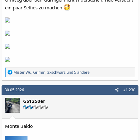
ein paar Selfies zu machen
R
Mister Wu
,
Grimm
,
3xschwarz
und 5 andere
e
a
k
30.05.2026
#1.230
t
i
GS1250er
o
n
e
n
:
Monte Baldo