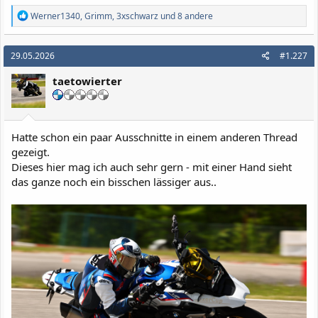
R
Werner1340
,
Grimm
,
3xschwarz
und 8 andere
e
a
k
29.05.2026
#1.227
t
i
taetowierter
o
n
e
n
:
Hatte schon ein paar Ausschnitte in einem anderen Thread
gezeigt.
Dieses hier mag ich auch sehr gern - mit einer Hand sieht
das ganze noch ein bisschen lässiger aus..