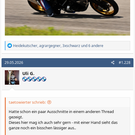
R
Heidekutscher
,
agrargegner
,
3xschwarz
und 6 andere
e
a
k
29.05.2026
#1.228
t
i
Uli G.
o
n
e
n
:
taetowierter schrieb:
Hatte schon ein paar Ausschnitte in einem anderen Thread
gezeigt.
Dieses hier mag ich auch sehr gern - mit einer Hand sieht das
ganze noch ein bisschen lässiger aus..