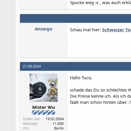
Spucke weg :x , was auch erklä
Anzeige
Schau mal hier:
Schweizer To
21.08.2004
Hallo Tuco,
schade das Du so schlechtes W
Die Preise kenne ich. Als ich d
fäält man schon hinten über. :
Mister Wu
Dabei seit
19.02.2004
Beiträge
11.006
Ort
Berlin