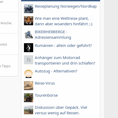
wir
Reiseplanung Norwegen/Nordkap
Wie man eine Weltreise plant,
nkische.
dann aber woanders hinfährt ;-)
BIKERHERBERGE -
Adressensammlung
solut
Rumänien : allein oder geführt?
Anhänger zum Motorrad
N
transportieren und drin schlafen?
 Tipps.
Autozug - Alternativen?
Reise-Virus
Tourenbörse
Diskussion über Gepäck. Viel
versus wenig auf Reisen.