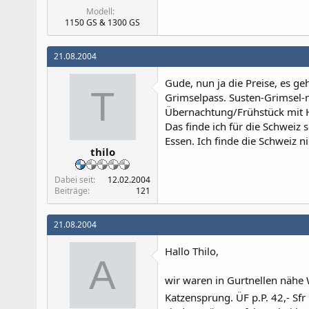
Modell
1150 GS & 1300 GS
21.08.2004
Gude, nun ja die Preise, es ge
T
Grimselpass. Susten-Grimsel-nu
Übernachtung/Frühstück mit H
Das finde ich für die Schweiz 
Essen. Ich finde die Schweiz nic
thilo
Dabei seit
12.02.2004
Beiträge
121
21.08.2004
Hallo Thilo,
A
wir waren in Gurtnellen nähe 
Katzensprung. ÜF p.P. 42,- Sfr