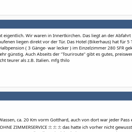
ht eigentlich. Wir waren in Innertkirchen. Das liegt an der Abfahr
fenen liegen direkt vor der Tür. Das Hotel (Bikerhaus) hat für 5
albpension ( 3 Gänge- war lecker ) im Einzelzimmer 280 SFR gek
sehr günstig. Auch Abseits der "Touriroute" gibt es gutes, preiswe
ht teurer als z.B. Italien. mfg thilo
Wassen, ca. 20 Km vorm Gotthard, auch von dort war jeder Pass 
 OHNE ZIMMERSERVICE :!: :!: :!: das hatte ich vorher nicht gewuss