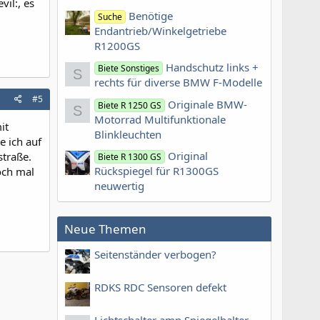
il:, es
Benötige
Suche
Endantrieb/Winkelgetriebe
R1200GS
Handschutz links +
Biete Sonstiges
S
rechts für diverse BMW F-Modelle
#5
Originale BMW-
Biete R 1250 GS
S
Motorrad Multifunktionale
it
Blinkleuchten
e ich auf
Original
straße.
Biete R 1300 GS
Rückspiegel für R1300GS
och mal
neuwertig
Neue Themen
Seitenständer verbogen?
RDKS RDC Sensoren defekt