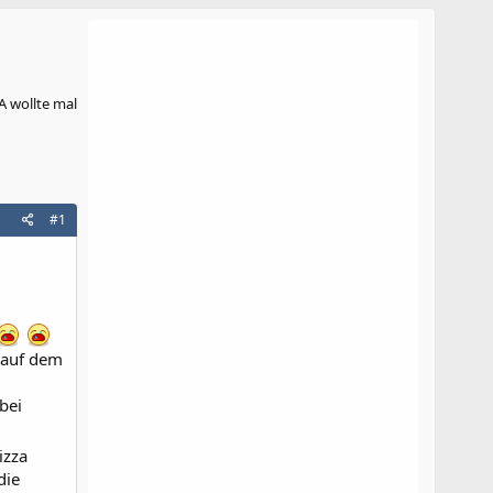
A wollte mal
#1
 auf dem
bei
izza
die