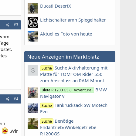
Ducati DesertX
Lichtschalter amn Spiegelhalter
#3
Aktuelles Foto von heute
t vom
 Tage
ostet.
rtes
Neue Anzeigen im Marktplatz
Suche Aktivhalterung mit
Suche
S
Platte für TOMTOM Rider 550
zum Anschluss an RAM Mount
BMW
Biete R 1200 GS (+ Adventure)
Navigator V
#4
Tankrucksack SW Motech
Suche
Evo
Benötige
Suche
ein
Endantrieb/Winkelgetriebe
t
.Wir
R1200GS