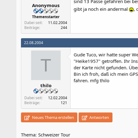
sind 13 Pässe gefahren bei bes
Anonymous
gibt ja noch ein andermal
, 
Themenstarter
Dabei seit
11.02.2004
Beiträge
244
22.08.2004
Gude Tuco, wir hatte super We
T
"Heike1957" getroffen. Ihr Ins
der Karte nicht gefunden. Übe
Bin ich froh, daß ich mein GP
fahren. mfg thilo
thilo
Dabei seit
12.02.2004
Beiträge
121
Neues Thema erstellen
Antworten
Thema:
Schweizer Tour