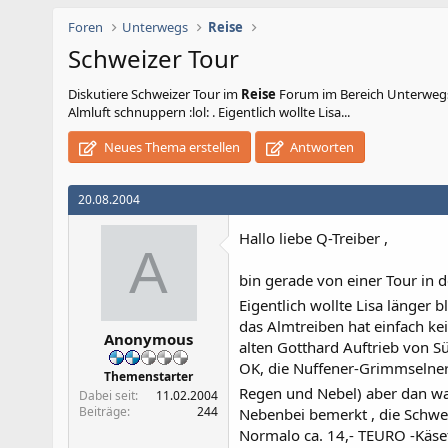
Foren
Unterwegs
Reise
Schweizer Tour
Diskutiere
Schweizer Tour
im
Reise
Forum im Bereich Unterwegs; 
Almluft schnuppern :lol: . Eigentlich wollte Lisa...
Neues Thema erstellen
Antworten
20.08.2004
Hallo liebe Q-Treiber ,
A
bin gerade von einer Tour in 
Eigentlich wollte Lisa länger
das Almtreiben hat einfach k
Anonymous
alten Gotthard Auftrieb von 
OK, die Nuffener-Grimmselner
Themenstarter
Regen und Nebel) aber dan wa
Dabei seit
11.02.2004
Beiträge
244
Nebenbei bemerkt , die Schwei
Normalo ca. 14,- TEURO -Käsef