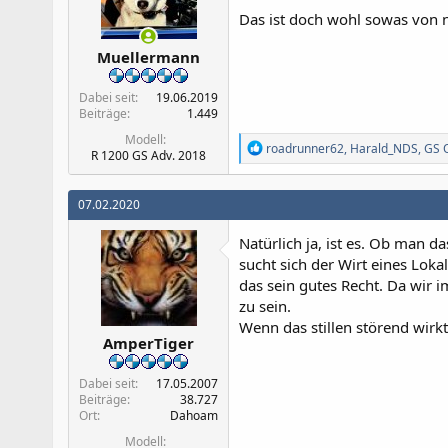
n
Das ist doch wohl sowas von n
:
Muellermann
Dabei seit
19.06.2019
Beiträge
1.449
Modell
R
roadrunner62
,
Harald_NDS
,
GS 
R 1200 GS Adv. 2018
e
a
k
07.02.2020
t
i
Natürlich ja, ist es. Ob man 
o
n
sucht sich der Wirt eines Lok
e
das sein gutes Recht. Da wir 
n
zu sein.
:
Wenn das stillen störend wirk
AmperTiger
Dabei seit
17.05.2007
Beiträge
38.727
Ort
Dahoam
Modell