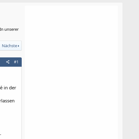
In unserer
Nächste
#1
é in der
rlassen
.