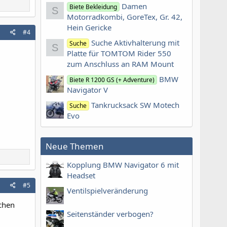
Damen
Biete Bekleidung
S
Motorradkombi, GoreTex, Gr. 42,
Hein Gericke
#4
Suche Aktivhalterung mit
Suche
S
Platte für TOMTOM Rider 550
zum Anschluss an RAM Mount
BMW
Biete R 1200 GS (+ Adventure)
Navigator V
Tankrucksack SW Motech
Suche
Evo
Neue Themen
Kopplung BMW Navigator 6 mit
Headset
#5
Ventilspielveränderung
schen
Seitenständer verbogen?