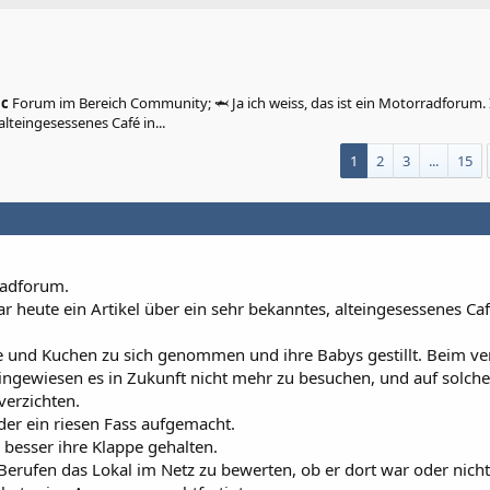
ic
Forum im Bereich Community; 🦈 Ja ich weiss, das ist ein Motorradforum. 
lteingesessenes Café in...
1
2
3
...
15
rradforum.
r heute ein Artikel über ein sehr bekanntes, alteingesessenes Caf
e und Kuchen zu sich genommen und ihre Babys gestillt. Beim ve
ingewiesen es in Zukunft nicht mehr zu besuchen, und auf solche
erzichten.
eder ein riesen Fass aufgemacht.
 besser ihre Klappe gehalten.
er Berufen das Lokal im Netz zu bewerten, ob er dort war oder nicht