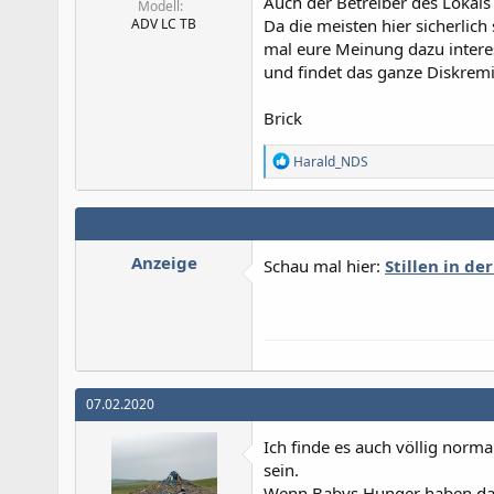
Auch der Betreiber des Lokals 
Modell
ADV LC TB
Da die meisten hier sicherlic
mal eure Meinung dazu interes
und findet das ganze Diskremi
Brick
R
Harald_NDS
e
a
k
t
i
Anzeige
Schau mal hier:
Stillen in de
o
n
e
n
:
07.02.2020
Ich finde es auch völlig norm
sein.
Wenn Babys Hunger haben darf