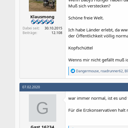
Muß sich verstecken?
Klausmong
Schöne freie Welt.
Dabei seit
30.10.2015
Ich habe Länder erlebt, da ww
Beiträge
12.108
der Öffentlichkeit völlig norma
Kopfschüttel
Wenns mir nicht gefällt muß ic
R
Dangermouse
,
roadrunner62
,
Bl
e
a
k
07.02.2020
t
i
war immer normal, ist es und 
o
G
n
e
Für die Erzkonservativen halt 
n
:
Gast 16234