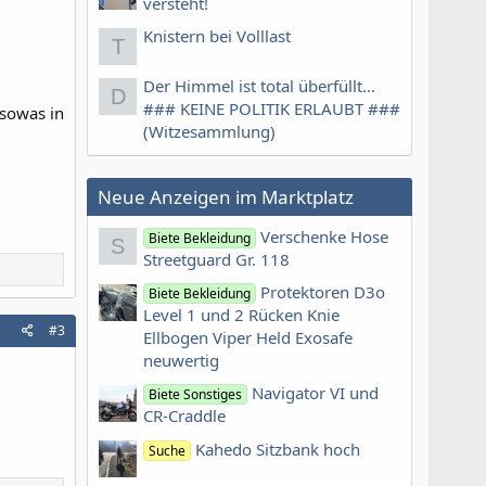
versteht!
Knistern bei Volllast
T
Der Himmel ist total überfüllt...
D
### KEINE POLITIK ERLAUBT ###
 sowas in
(Witzesammlung)
Neue Anzeigen im Marktplatz
Verschenke Hose
Biete Bekleidung
S
Streetguard Gr. 118
Protektoren D3o
Biete Bekleidung
Level 1 und 2 Rücken Knie
#3
Ellbogen Viper Held Exosafe
neuwertig
Navigator VI und
Biete Sonstiges
CR-Craddle
Kahedo Sitzbank hoch
Suche