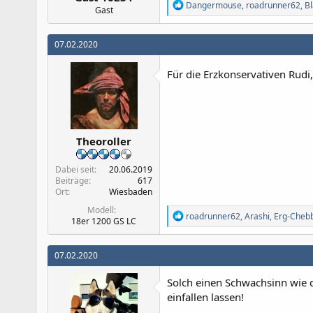
R
Dangermouse
,
roadrunner62
,
Bl
Gast
e
a
k
07.02.2020
t
i
o
Für die Erzkonservativen Rudi
n
e
n
:
Theoroller
Dabei seit
20.06.2019
Beiträge
617
Ort
Wiesbaden
Modell
R
roadrunner62
,
Arashi
,
Erg-Chebb
18er 1200 GS LC
e
a
k
07.02.2020
t
i
Solch einen Schwachsinn wie d
o
n
einfallen lassen!
e