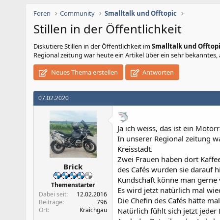
Foren
Community
Smalltalk und Offtopic
Stillen in der Öffentlichkeit
Diskutiere
Stillen in der Öffentlichkeit
im
Smalltalk und Offtop
Regional zeitung war heute ein Artikel über ein sehr bekanntes, a
Neues Thema erstellen
Antworten
07.02.2020
Ja ich weiss, das ist ein Moto
In unserer Regional zeitung wa
Kreisstadt.
Zwei Frauen haben dort Kaffe
Brick
des Cafés wurden sie darauf h
Kundschaft könne man gerne v
Themenstarter
Es wird jetzt natürlich mal wi
Dabei seit
12.02.2016
Die Chefin des Cafés hätte mal
Beiträge
796
Ort
Kraichgau
Natürlich fühlt sich jetzt jed