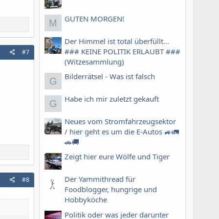
GUTEN MORGEN!
M
Der Himmel ist total überfüllt...
### KEINE POLITIK ERLAUBT ###
#7
(Witzesammlung)
Bilderrätsel - Was ist falsch
G
Habe ich mir zuletzt gekauft
G
Neues vom Stromfahrzeugsektor
/ hier geht es um die E-Autos 🚙🚛
🚗🚚
Zeigt hier eure Wölfe und Tiger
Der Yammithread für
#8
Foodblogger, hungrige und
Hobbyköche
Politik oder was jeder darunter