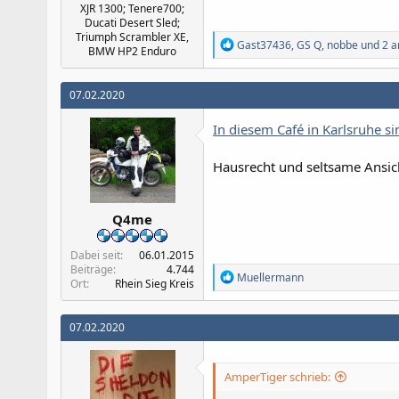
XJR 1300; Tenere700;
Ducati Desert Sled;
Triumph Scrambler XE,
R
Gast37436
,
GS Q
,
nobbe
und 2 a
BMW HP2 Enduro
e
a
k
07.02.2020
t
i
In diesem Café in Karlsruhe s
o
n
e
Hausrecht und seltsame Ansi
n
:
Q4me
Dabei seit
06.01.2015
Beiträge
4.744
R
Muellermann
Ort
Rhein Sieg Kreis
e
a
k
07.02.2020
t
i
o
n
AmperTiger schrieb:
e