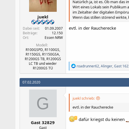
n
Natürlich ja, ist es. Ob man das
:
Wirt eines Lokals sein Publikum 
im Zeitalter der digitalen Empör
juekl
Wenn das stillen störend wirkte,
evtl. in der Raucherecke
Dabei seit
01.09.2007
Beiträge
12.150
Ort
Essen NRW
Modell
R100GSPD, R1100GS,
R1150GS, R1150GSA,
R1200GS TB, R1200GS
LC TB und wieder
R
roadrunner62
,
Alinger
,
Gast 162
R1200GS TÜ
e
a
k
07.02.2020
t
i
o
G
n
juekl schrieb:
e
n
evtl. in der Raucherecke
:
dafür kriegst du keinen
Gast 32829
Gast