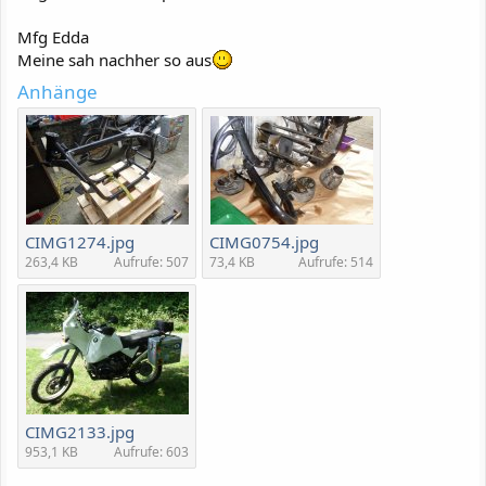
Mfg Edda
Meine sah nachher so aus
Anhänge
CIMG1274.jpg
CIMG0754.jpg
263,4 KB
Aufrufe: 507
73,4 KB
Aufrufe: 514
CIMG2133.jpg
953,1 KB
Aufrufe: 603