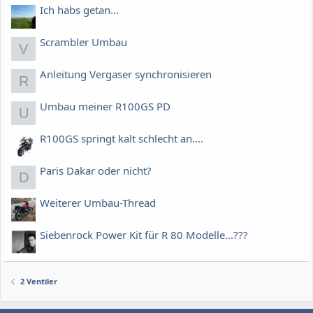
Ich habs getan...
Scrambler Umbau
V
Anleitung Vergaser synchronisieren
R
Umbau meiner R100GS PD
U
R100GS springt kalt schlecht an....
Paris Dakar oder nicht?
D
Weiterer Umbau-Thread
Siebenrock Power Kit für R 80 Modelle...???
2 Ventiler