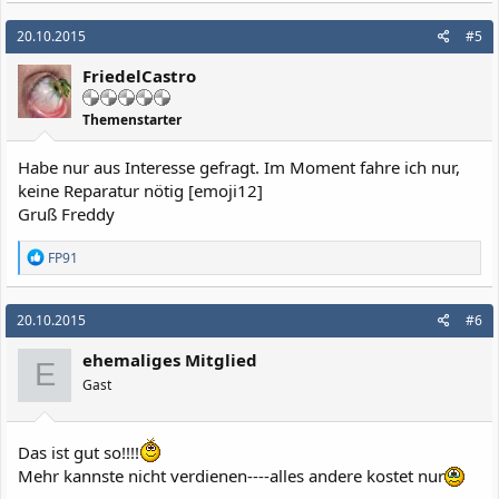
20.10.2015
#5
FriedelCastro
Themenstarter
Habe nur aus Interesse gefragt. Im Moment fahre ich nur,
keine Reparatur nötig [emoji12]
Gruß Freddy
R
FP91
e
a
k
20.10.2015
#6
t
i
ehemaliges Mitglied
o
E
n
Gast
e
n
:
Das ist gut so!!!!
Mehr kannste nicht verdienen----alles andere kostet nur