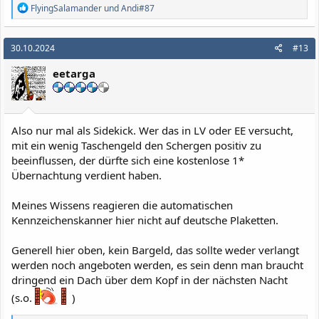
R
FlyingSalamander
und
Andi#87
e
a
k
30.10.2024
#13
t
i
eetarga
o
n
e
n
:
Also nur mal als Sidekick. Wer das in LV oder EE versucht,
mit ein wenig Taschengeld den Schergen positiv zu
beeinflussen, der dürfte sich eine kostenlose 1*
Übernachtung verdient haben.
Meines Wissens reagieren die automatischen
Kennzeichenskanner hier nicht auf deutsche Plaketten.
Generell hier oben, kein Bargeld, das sollte weder verlangt
werden noch angeboten werden, es sein denn man braucht
dringend ein Dach über dem Kopf in der nächsten Nacht
(s.o.
)