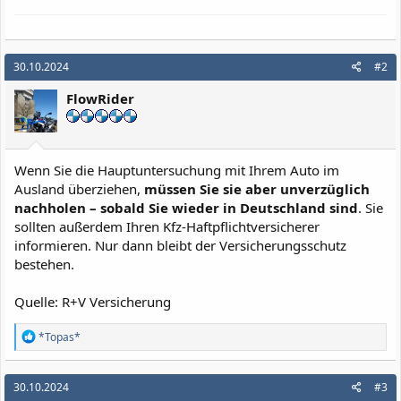
30.10.2024
#2
FlowRider
Wenn Sie die Hauptuntersuchung mit Ihrem Auto im
Ausland überziehen,
müssen Sie sie aber unverzüglich
nachholen – sobald Sie wieder in Deutschland sind
. Sie
sollten außerdem Ihren Kfz-Haftpflichtversicherer
informieren. Nur dann bleibt der Versicherungsschutz
bestehen.
Quelle: R+V Versicherung
R
*Topas*
e
a
k
30.10.2024
#3
t