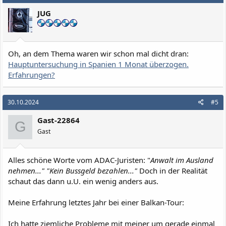
i
JUG
o
n
e
n
:
Oh, an dem Thema waren wir schon mal dicht dran:
Hauptuntersuchung in Spanien 1 Monat überzogen.
Erfahrungen?
30.10.2024
#5
Gast-22864
G
Gast
Alles schöne Worte vom ADAC-Juristen: "
Anwalt im Ausland
nehmen..." "Kein Bussgeld bezahlen..."
Doch in der Realität
schaut das dann u.U. ein wenig anders aus.
Meine Erfahrung letztes Jahr bei einer Balkan-Tour:
Ich hatte ziemliche Probleme mit meiner um gerade einmal