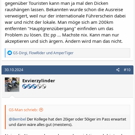
gegenüber Touristen kann man ja mal den Dicken
raushängen lassen. Bekannten wurde schon die Ausreise
verweigert, weil nur der internationale Führerschein dabei
war und nicht der lokale. Man möge sich am 200km
entfernten "Hauptgrenzübergang" einfinden um das
Problem zu lösen. Etc pp ... Machste nix. Kann man nur
akzeptieren und sich ärgern. Ändern wird man das nicht.
R
GS-Dirgi
,
FlowRider
und
AmperTiger
e
a
k
30.10.2024
#10
t
i
Exvierzylinder
o
n
e
n
:
GS-Man schrieb:
@Bembel
Der Kollege hat den 20iger oder 50iger im Pass erwartet
und dann wäre alles gut (meistens).