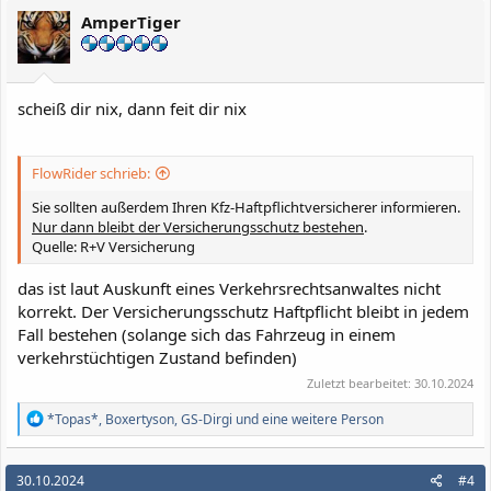
i
AmperTiger
o
n
e
n
:
scheiß dir nix, dann feit dir nix
FlowRider schrieb:
Sie sollten außerdem Ihren Kfz-Haftpflichtversicherer informieren.
Nur dann bleibt der Versicherungsschutz bestehen
.
Quelle: R+V Versicherung
das ist laut Auskunft eines Verkehrsrechtsanwaltes nicht
korrekt. Der Versicherungsschutz Haftpflicht bleibt in jedem
Fall bestehen (solange sich das Fahrzeug in einem
verkehrstüchtigen Zustand befinden)
Zuletzt bearbeitet:
30.10.2024
R
*Topas*
,
Boxertyson
,
GS-Dirgi
und eine weitere Person
e
a
k
30.10.2024
#4
t