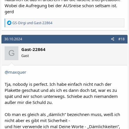
Wobei die Aufregung bei der AUSreise schon seltsam ist.
gerd
R
GS-Dirgi
und
Gast-22864
e
a
k
30.10.2024
#18
t
i
Gast-22864
o
G
n
Gast
e
n
:
@maxquer
Tja, nobody is perfect. Ich habe einfach nicht nach der
Plakette geschaut und als ich es dann doch tat, war es zu
spät und wir schon unterwegs. Schiebe auch niemandem
außer mir die Schuld zu.
Ob man es gleich als „dämlich“ bezeichnen muss, weiß ich
nicht aber es gibt mit Sicherheit -
und hier verwende ich mal Deine Worte - „Dämlichkeiten“,