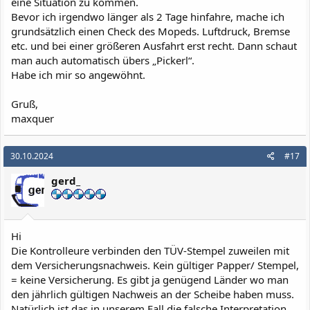
eine Situation zu kommen.
Bevor ich irgendwo länger als 2 Tage hinfahre, mache ich
grundsätzlich einen Check des Mopeds. Luftdruck, Bremse
etc. und bei einer größeren Ausfahrt erst recht. Dann schaut
man auch automatisch übers „Pickerl“.
Habe ich mir so angewöhnt.
Gruß,
maxquer
30.10.2024
#17
gerd_
Hi
Die Kontrolleure verbinden den TÜV-Stempel zuweilen mit
dem Versicherungsnachweis. Kein gültiger Papper/ Stempel,
= keine Versicherung. Es gibt ja genügend Länder wo man
den jährlich gültigen Nachweis an der Scheibe haben muss.
Natürlich ist das in unserem Fall die falsche Interpretation.