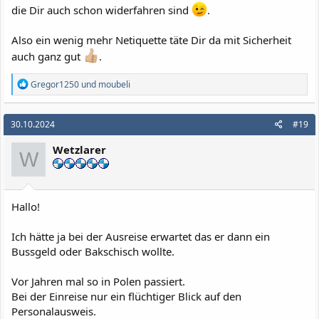
die Dir auch schon widerfahren sind
.
Also ein wenig mehr Netiquette täte Dir da mit Sicherheit
auch ganz gut
.
R
Gregor1250
und
moubeli
e
a
k
30.10.2024
#19
t
i
Wetzlarer
o
W
n
e
n
:
Hallo!
Ich hätte ja bei der Ausreise erwartet das er dann ein
Bussgeld oder Bakschisch wollte.
Vor Jahren mal so in Polen passiert.
Bei der Einreise nur ein flüchtiger Blick auf den
Personalausweis.