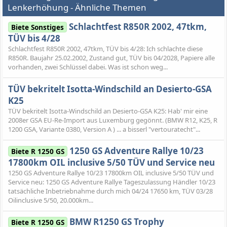
Lenkerhöhung - Ähnliche Themen
Schlachtfest R850R 2002, 47tkm,
Biete Sonstiges
TÜV bis 4/28
Schlachtfest R850R 2002, 47tkm, TÜV bis 4/28: Ich schlachte diese
R850R. Baujahr 25.02.2002, Zustand gut, TÜV bis 04/2028, Papiere alle
vorhanden, zwei Schlüssel dabei. Was ist schon weg...
TÜV bekritelt Isotta-Windschild an Desierto-GSA
K25
TÜV bekritelt Isotta-Windschild an Desierto-GSA K25: Hab' mir eine
2008er GSA EU-Re-Import aus Luxemburg gegönnt. (BMW R12, K25, R
1200 GSA, Variante 0380, Version A ) ... a bisserl "vertouratecht"...
1250 GS Adventure Rallye 10/23
Biete R 1250 GS
17800km OIL inclusive 5/50 TÜV und Service neu
1250 GS Adventure Rallye 10/23 17800km OIL inclusive 5/50 TÜV und
Service neu: 1250 GS Adventure Rallye Tageszulassung Händler 10/23
tatsächliche Inbetriebnahme durch mich 04/24 17650 km, TÜV 03/28
Oilinclusive 5/50, 20.000km...
BMW R1250 GS Trophy
Biete R 1250 GS