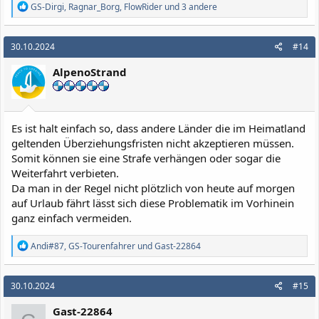
R
GS-Dirgi
,
Ragnar_Borg
,
FlowRider
und 3 andere
e
a
k
30.10.2024
#14
t
i
AlpenoStrand
o
n
e
n
:
Es ist halt einfach so, dass andere Länder die im Heimatland
geltenden Überziehungsfristen nicht akzeptieren müssen.
Somit können sie eine Strafe verhängen oder sogar die
Weiterfahrt verbieten.
Da man in der Regel nicht plötzlich von heute auf morgen
auf Urlaub fährt lässt sich diese Problematik im Vorhinein
ganz einfach vermeiden.
R
Andi#87
,
GS-Tourenfahrer
und
Gast-22864
e
a
k
30.10.2024
#15
t
i
Gast-22864
o