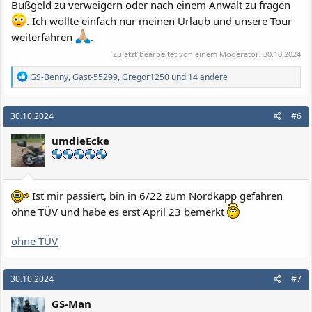
Bußgeld zu verweigern oder nach einem Anwalt zu fragen
. Ich wollte einfach nur meinen Urlaub und unsere Tour
weiterfahren
.
Zuletzt bearbeitet von einem Moderator:
30.10.2024
R
GS-Benny
,
Gast-55299
,
Gregor1250
und 14 andere
e
a
k
30.10.2024
#6
t
i
umdieEcke
o
n
e
n
:
Ist mir passiert, bin in 6/22 zum Nordkapp gefahren
ohne TÜV und habe es erst April 23 bemerkt
ohne TÜV
30.10.2024
#7
GS-Man