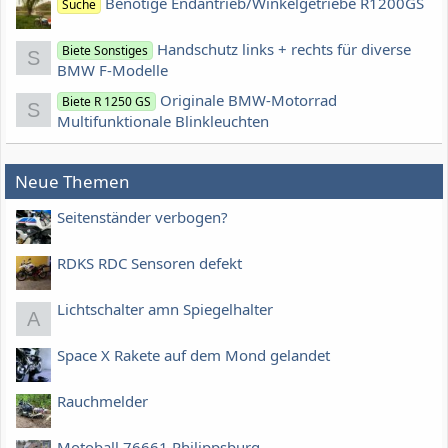
Benötige Endantrieb/Winkelgetriebe R1200GS
Suche
Handschutz links + rechts für diverse
Biete Sonstiges
S
BMW F-Modelle
Originale BMW-Motorrad
Biete R 1250 GS
S
Multifunktionale Blinkleuchten
Neue Themen
Seitenständer verbogen?
RDKS RDC Sensoren defekt
Lichtschalter amn Spiegelhalter
A
Space X Rakete auf dem Mond gelandet
Rauchmelder
Motoball 76661 Philippsburg