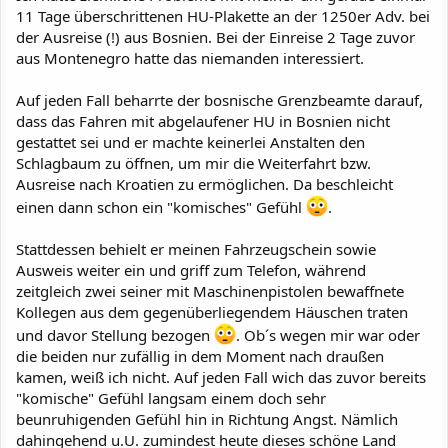
11 Tage überschrittenen HU-Plakette an der 1250er Adv. bei
der Ausreise (!) aus Bosnien. Bei der Einreise 2 Tage zuvor
aus Montenegro hatte das niemanden interessiert.
Auf jeden Fall beharrte der bosnische Grenzbeamte darauf,
dass das Fahren mit abgelaufener HU in Bosnien nicht
gestattet sei und er machte keinerlei Anstalten den
Schlagbaum zu öffnen, um mir die Weiterfahrt bzw.
Ausreise nach Kroatien zu ermöglichen. Da beschleicht
einen dann schon ein "komisches" Gefühl
.
Stattdessen behielt er meinen Fahrzeugschein sowie
Ausweis weiter ein und griff zum Telefon, während
zeitgleich zwei seiner mit Maschinenpistolen bewaffnete
Kollegen aus dem gegenüberliegendem Häuschen traten
und davor Stellung bezogen
. Ob´s wegen mir war oder
die beiden nur zufällig in dem Moment nach draußen
kamen, weiß ich nicht. Auf jeden Fall wich das zuvor bereits
"komische" Gefühl langsam einem doch sehr
beunruhigenden Gefühl hin in Richtung Angst. Nämlich
dahingehend u.U. zumindest heute dieses schöne Land