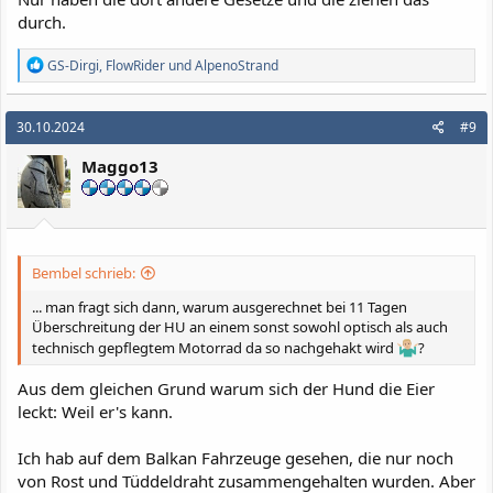
durch.
R
GS-Dirgi
,
FlowRider
und
AlpenoStrand
e
a
k
30.10.2024
#9
t
i
Maggo13
o
n
e
n
:
Bembel schrieb:
... man fragt sich dann, warum ausgerechnet bei 11 Tagen
Überschreitung der HU an einem sonst sowohl optisch als auch
technisch gepflegtem Motorrad da so nachgehakt wird
?
Aus dem gleichen Grund warum sich der Hund die Eier
leckt: Weil er's kann.
Ich hab auf dem Balkan Fahrzeuge gesehen, die nur noch
von Rost und Tüddeldraht zusammengehalten wurden. Aber