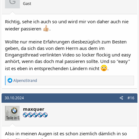
G
n
Gast
e
n
:
Richtig, sehe ich auch so und wird mir von daher auch nie
wieder passieren
.
Wollte nur meine Erfahrungen diesbezüglich zum Besten
geben, da sich das von dem Herrn aus dem im
Eingangsthread verlinkten Video so locker flockig und easy
anhört, wenn das doch mal passieren sollte. Und so "easy"
ist es eben in entsprechenden Ländern nicht
.
R
AlpenoStrand
e
a
k
30.10.2024
#16
t
i
maxquer
o
n
e
n
:
Also in meinen Augen ist es schon ziemlich dämlich in so