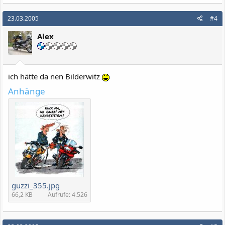
a
k
23.03.2005
#4
t
i
Alex
o
n
e
n
:
ich hätte da nen Bilderwitz
Anhänge
guzzi_355.jpg
66,2 KB
Aufrufe: 4.526