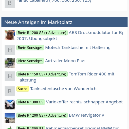
Fantic Caballero ( 700, 500, 250, 125)
B
Neue Anzeigen im Marktplatz
ABS Druckmodulator für Bj
Biete R 1200 GS (+ Adventure)
2007, Übungsobjekt
Motech Tanktasche mit Haltering
Biete Sonstiges
H
Airtrailer Mono Plus
Biete Sonstiges
TomTom Rider 400 mit
Biete R 1150 GS (+ Adventure)
H
Halterung
Tankseitentasche von Wunderlich
Suche
B
Variokoffer rechts, schnapper Angebot
Biete R 1300 GS
BMW Navigator V
Biete R 1200 GS (+ Adventure)
Rahmentaschenset original BMW für
Biete R 1300 GS