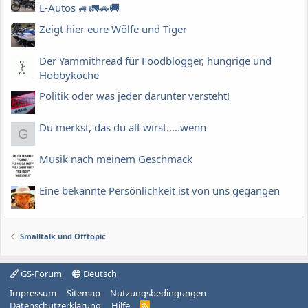
E-Autos 🚙🚛🚗🚚
Zeigt hier eure Wölfe und Tiger
Der Yammithread für Foodblogger, hungrige und
Hobbyköche
Politik oder was jeder darunter versteht!
Du merkst, das du alt wirst.....wenn
G
Musik nach meinem Geschmack
Eine bekannte Persönlichkeit ist von uns gegangen
Smalltalk und Offtopic
GS-Forum
Deutsch
Impressum
Sitemap
Nutzungsbedingungen
Datenschutzerklärung
Hilfe
R