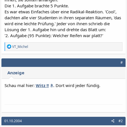
Die 1. Aufgabe brachte 5 Punkte.
Es war etwas Einfaches über eine Radikal-Reaktion. 'Cool',
dachten alle vier Studenten in ihren separaten Räumen, 'das
wird eine leichte Prüfung.' Jeder von ihnen schrieb die
Lösung der 1. Aufgabe hin und drehte das Blatt um:
'2. Aufgabe (95 Punkte): Welcher Reifen war platt?'
R
VT_Michel
e
a
k
#
t
i
Anzeige
o
n
e
Schau mal hier:
Witz !!
. Dort wird jeder fündig.
n
:
01.10.2004
#2