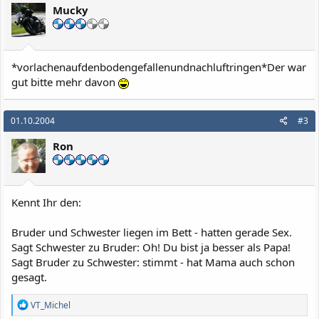
Mucky
*vorlachenaufdenbodengefallenundnachluftringen*Der war
gut bitte mehr davon
01.10.2004
#3
Ron
Kennt Ihr den:
Bruder und Schwester liegen im Bett - hatten gerade Sex.
Sagt Schwester zu Bruder: Oh! Du bist ja besser als Papa!
Sagt Bruder zu Schwester: stimmt - hat Mama auch schon
gesagt.
R
VT_Michel
e