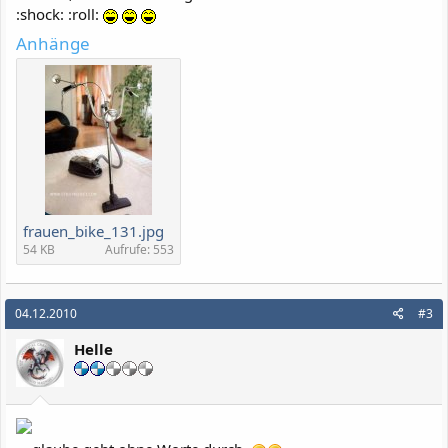
:shock: :roll:
Anhänge
frauen_bike_131.jpg
54 KB
Aufrufe: 553
04.12.2010
#3
Helle