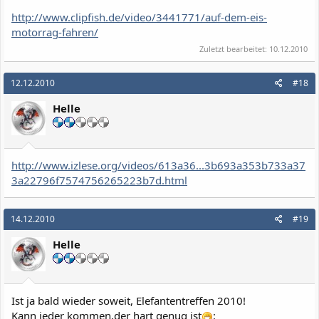
http://www.clipfish.de/video/3441771/auf-dem-eis-
motorrag-fahren/
Zuletzt bearbeitet:
10.12.2010
12.12.2010
#18
Helle
http://www.izlese.org/videos/613a36...3b693a353b733a37
3a22796f7574756265223b7d.html
14.12.2010
#19
Helle
Ist ja bald wieder soweit, Elefantentreffen 2010!
Kann jeder kommen,der hart genug ist
: