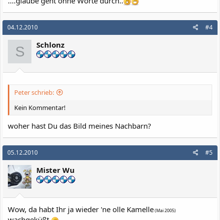
....glaube geht ohne Worte durch..
04.12.2010
#4
Schlonz
S
Peter schrieb:
Kein Kommentar!
woher hast Du das Bild meines Nachbarn?
05.12.2010
#5
Mister Wu
Wow, da habt Ihr ja wieder 'ne olle Kamelle
(Mai 2005)
wachgeküßt