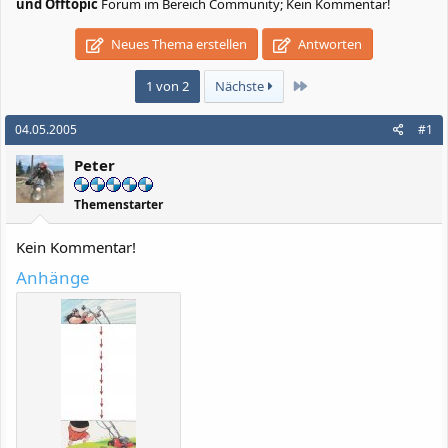
und Offtopic
Forum im Bereich Community; Kein Kommentar!
Neues Thema erstellen
Antworten
Letzte
1 von 2
Nächste
04.05.2005
#1
Peter
Themenstarter
Kein Kommentar!
Anhänge