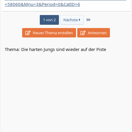
=58060&Mnu=3&Period=0&CatID=6
Letzte
1 von 2
Nächste
Neues Thema erstellen
Antworten
Thema:
Die harten Jungs sind wieder auf der Piste