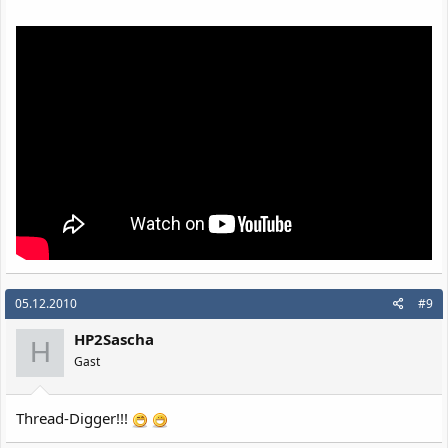
05.12.2010
#9
HP2Sascha
H
Gast
Thread-Digger!!!