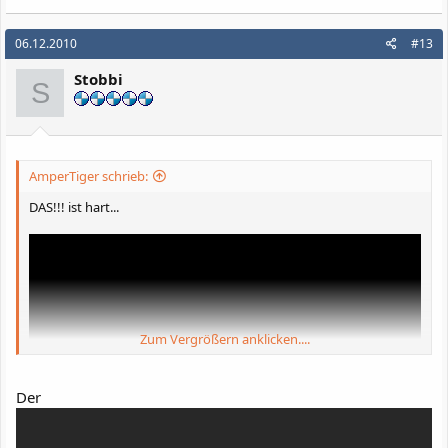
06.12.2010
#13
Stobbi
S
AmperTiger schrieb:
DAS!!! ist hart...
Zum Vergrößern anklicken....
Der