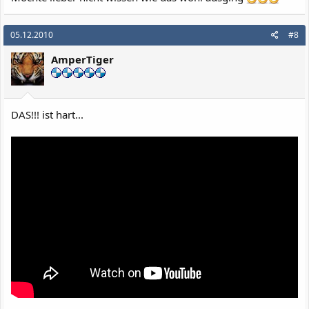
05.12.2010
#8
AmperTiger
DAS!!! ist hart...