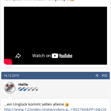
16.12.2010
#20
Helle
...ein Unglück kommt selten alleine
http://www.123video.nl/playvideos.a...=902766&PP=9&Cnt