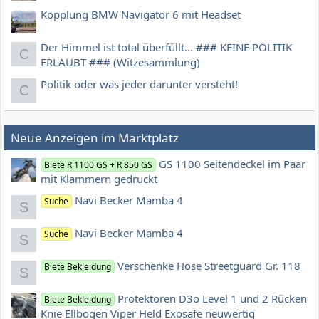
Kopplung BMW Navigator 6 mit Headset
Der Himmel ist total überfüllt... ### KEINE POLITIK
C
ERLAUBT ### (Witzesammlung)
Politik oder was jeder darunter versteht!
C
Neue Anzeigen im Marktplatz
GS 1100 Seitendeckel im Paar
Biete R 1100 GS + R 850 GS
mit Klammern gedruckt
Navi Becker Mamba 4
Suche
S
Navi Becker Mamba 4
Suche
S
Verschenke Hose Streetguard Gr. 118
Biete Bekleidung
S
Protektoren D3o Level 1 und 2 Rücken
Biete Bekleidung
Knie Ellbogen Viper Held Exosafe neuwertig