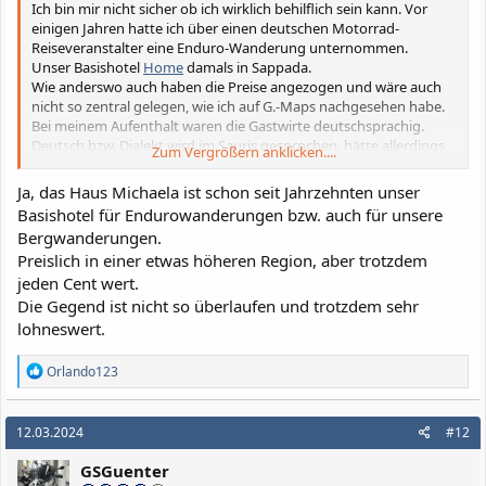
Ich bin mir nicht sicher ob ich wirklich behilflich sein kann. Vor
einigen Jahren hatte ich über einen deutschen Motorrad-
Reiseveranstalter eine Enduro-Wanderung unternommen.
Unser Basishotel
Home
damals in Sappada.
Wie anderswo auch haben die Preise angezogen und wäre auch
nicht so zentral gelegen, wie ich auf G.-Maps nachgesehen habe.
Bei meinem Aufenthalt waren die Gastwirte deutschsprachig.
Deutsch bzw. Dialekt wird im Sauris gesprochen, hätte allerdings
Zum Vergrößern anklicken....
keine pers. Empf. da ich dort nur Zwischenstops eingelegt habe.
Hab mal was drangehangen:
Sauris
Ja, das Haus Michaela ist schon seit Jahrzehnten unser
Basishotel für Endurowanderungen bzw. auch für unsere
Bergwanderungen.
Preislich in einer etwas höheren Region, aber trotzdem
jeden Cent wert.
Die Gegend ist nicht so überlaufen und trotzdem sehr
lohneswert.
R
Orlando123
e
a
k
12.03.2024
#12
t
i
GSGuenter
o