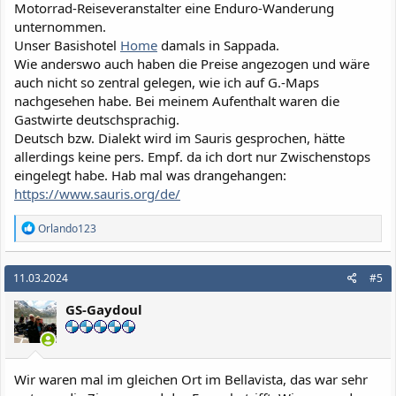
Motorrad-Reiseveranstalter eine Enduro-Wanderung
unternommen.
Unser Basishotel
Home
damals in Sappada.
Wie anderswo auch haben die Preise angezogen und wäre
auch nicht so zentral gelegen, wie ich auf G.-Maps
nachgesehen habe. Bei meinem Aufenthalt waren die
Gastwirte deutschsprachig.
Deutsch bzw. Dialekt wird im Sauris gesprochen, hätte
allerdings keine pers. Empf. da ich dort nur Zwischenstops
eingelegt habe. Hab mal was drangehangen:
https://www.sauris.org/de/
R
Orlando123
e
a
k
11.03.2024
#5
t
i
GS-Gaydoul
o
n
e
n
:
Wir waren mal im gleichen Ort im Bellavista, das war sehr