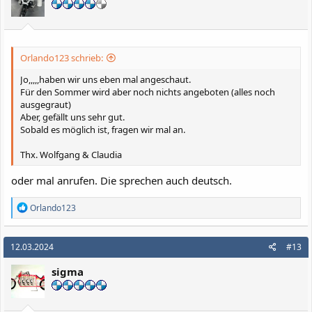
n
e
n
:
Orlando123 schrieb:
Jo,,,,,haben wir uns eben mal angeschaut.
Für den Sommer wird aber noch nichts angeboten (alles noch
ausgegraut)
Aber, gefällt uns sehr gut.
Sobald es möglich ist, fragen wir mal an.
Thx. Wolfgang & Claudia
oder mal anrufen. Die sprechen auch deutsch.
R
Orlando123
e
a
k
12.03.2024
#13
t
i
sigma
o
n
e
n