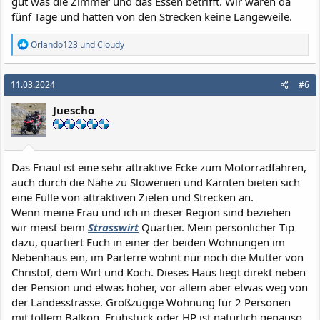
gut was die Zimmer und das Essen betrifft. Wir waren da
fünf Tage und hatten von den Strecken keine Langeweile.
R
Orlando123
und
Cloudy
e
a
k
11.03.2024
#6
t
i
Juescho
o
n
e
n
:
Das Friaul ist eine sehr attraktive Ecke zum Motorradfahren,
auch durch die Nähe zu Slowenien und Kärnten bieten sich
eine Fülle von attraktiven Zielen und Strecken an.
Wenn meine Frau und ich in dieser Region sind beziehen
wir meist beim
Strasswirt
Quartier. Mein persönlicher Tip
dazu, quartiert Euch in einer der beiden Wohnungen im
Nebenhaus ein, im Parterre wohnt nur noch die Mutter von
Christof, dem Wirt und Koch. Dieses Haus liegt direkt neben
der Pension und etwas höher, vor allem aber etwas weg von
der Landesstrasse. Großzügige Wohnung für 2 Personen
mit tollem Balkon. Frühstück oder HP ist natürlich genauso