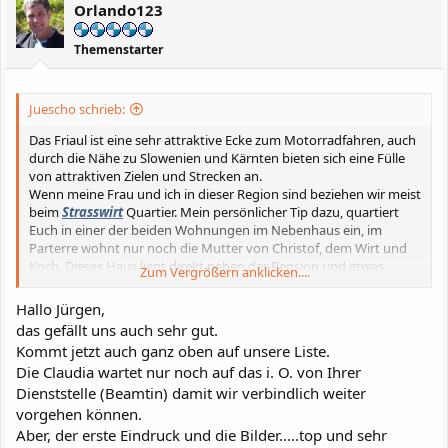
Orlando123
Themenstarter
Juescho schrieb:
Das Friaul ist eine sehr attraktive Ecke zum Motorradfahren, auch
durch die Nähe zu Slowenien und Kärnten bieten sich eine Fülle
von attraktiven Zielen und Strecken an.
Wenn meine Frau und ich in dieser Region sind beziehen wir meist
beim
Strasswirt
Quartier. Mein persönlicher Tip dazu, quartiert
Euch in einer der beiden Wohnungen im Nebenhaus ein, im
Parterre wohnt nur noch die Mutter von Christof, dem Wirt und
Koch. Dieses Haus liegt direkt neben der Pension und etwas
Zum Vergrößern anklicken....
höher, vor allem aber etwas weg von der Landesstrasse.
Großzügige Wohnung für 2 Personen mit tollem Balkon.
Hallo Jürgen,
Frühstück oder HP ist natürlich genauso möglich. Alle anderen
das gefällt uns auch sehr gut.
Vorteile des Hotels/Pension könnt ihr der Homepage entnehmen.
Kommt jetzt auch ganz oben auf unsere Liste.
Die Lage in Jenig/Danz selbst könnte zentraler nicht sein, wenn
Die Claudia wartet nur noch auf das i. O. von Ihrer
die schönsten Strecken und Regionen in A, I und Slo befahren
werden wollen. Bei der besagten Dauer Eures Aufenthaltes sicher
Dienststelle (Beamtin) damit wir verbindlich weiter
ein Argument.
vorgehen können.
Aber, der erste Eindruck und die Bilder.....top und sehr