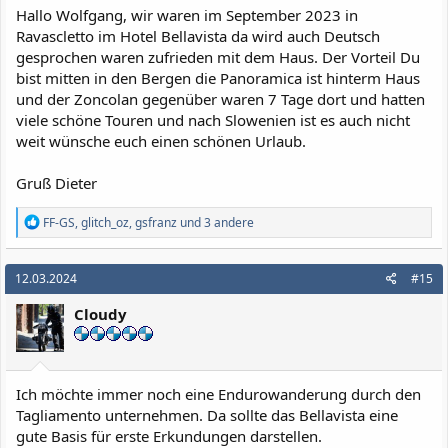
:
Hallo Wolfgang, wir waren im September 2023 in
Ravascletto im Hotel Bellavista da wird auch Deutsch
gesprochen waren zufrieden mit dem Haus. Der Vorteil Du
bist mitten in den Bergen die Panoramica ist hinterm Haus
und der Zoncolan gegenüber waren 7 Tage dort und hatten
viele schöne Touren und nach Slowenien ist es auch nicht
weit wünsche euch einen schönen Urlaub.
Gruß Dieter
R
FF-GS
,
glitch_oz
,
gsfranz
und 3 andere
e
a
k
12.03.2024
#15
t
i
Cloudy
o
n
e
n
:
Ich möchte immer noch eine Endurowanderung durch den
Tagliamento unternehmen. Da sollte das Bellavista eine
gute Basis für erste Erkundungen darstellen.