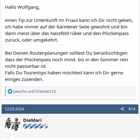
:
Hallo Wolfgang,
einen Tip zur Unterkunft im Friaul kann ich Dir nicht geben,
ich habe immer auf der Kärntener Seite gewohnt und bin
dann meist über das Nassfeld rüber und den Plöckenpass
zurück, oder umgekehrt.
Bei Deinen Routenplanungen solltest Du berücksichtigen
dass der Plöckenpass noch mind. bis in den Sommer rein
nicht passierbar ist.
Falls Du Tourentips haben möchtest kann ich Dir gerne
einiges zusenden.
R
Juescho
und
Orlando123
e
a
k
12.03.2024
#14
t
i
DieMari
o
n
e
n