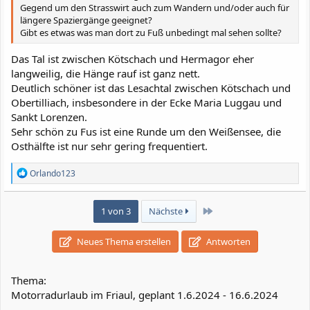
Gegend um den Strasswirt auch zum Wandern und/oder auch für
längere Spaziergänge geeignet?
Gibt es etwas was man dort zu Fuß unbedingt mal sehen sollte?
Das Tal ist zwischen Kötschach und Hermagor eher
langweilig, die Hänge rauf ist ganz nett.
Deutlich schöner ist das Lesachtal zwischen Kötschach und
Obertilliach, insbesondere in der Ecke Maria Luggau und
Sankt Lorenzen.
Sehr schön zu Fus ist eine Runde um den Weißensee, die
Osthälfte ist nur sehr gering frequentiert.
R
Orlando123
e
a
k
Letzte
1 von 3
Nächste
t
i
o
Neues Thema erstellen
Antworten
n
e
n
Thema:
:
Motorradurlaub im Friaul, geplant 1.6.2024 - 16.6.2024