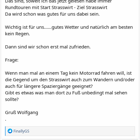
Das sind, soweit ich das jetzt gelesen habe immer
Rundtouren mit Start Strasswirt - Ziel Strasswirt
Da wird schon was gutes für uns dabei sein.
Wichtig ist für uns......gutes Wetter und natürlich am besten
kein Regen.
Dann sind wir schon erst mal zufrieden.
Frage:
Wenn man mal an einem Tag kein Motorrad fahren will, ist
die Gegend um den Strasswirt auch zum Wandern und/oder
auch für längere Spaziergänge geeignet?
Gibt es etwas was man dort zu Fuß unbedingt mal sehen
sollte?
Gruß Wolfgang
.
R
FinallyGS
e