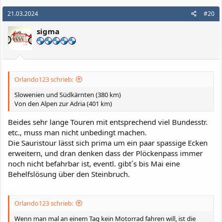
a
k
21.03.2024
#20
t
i
sigma
o
n
e
n
:
Orlando123 schrieb:
Slowenien und Südkärnten (380 km)
Von den Alpen zur Adria (401 km)
Beides sehr lange Touren mit entsprechend viel Bundesstr.
etc., muss man nicht unbedingt machen.
Die Sauristour lässt sich prima um ein paar spassige Ecken
erweitern, und dran denken dass der Plöckenpass immer
noch nicht befahrbar ist, eventl. gibt´s bis Mai eine
Behelfslösung über den Steinbruch.
Orlando123 schrieb:
Wenn man mal an einem Tag kein Motorrad fahren will, ist die