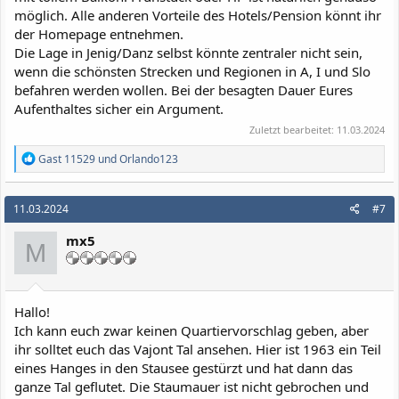
möglich. Alle anderen Vorteile des Hotels/Pension könnt ihr
der Homepage entnehmen.
Die Lage in Jenig/Danz selbst könnte zentraler nicht sein,
wenn die schönsten Strecken und Regionen in A, I und Slo
befahren werden wollen. Bei der besagten Dauer Eures
Aufenthaltes sicher ein Argument.
Zuletzt bearbeitet:
11.03.2024
R
Gast 11529
und
Orlando123
e
a
k
11.03.2024
#7
t
i
mx5
o
M
n
e
n
:
Hallo!
Ich kann euch zwar keinen Quartiervorschlag geben, aber
ihr solltet euch das Vajont Tal ansehen. Hier ist 1963 ein Teil
eines Hanges in den Stausee gestürzt und hat dann das
ganze Tal geflutet. Die Staumauer ist nicht gebrochen und