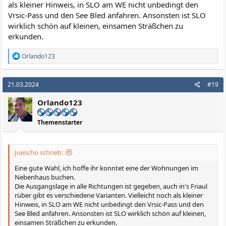
als kleiner Hinweis, in SLO am WE nicht unbedingt den
Vrsic-Pass und den See Bled anfahren. Ansonsten ist SLO
wirklich schön auf kleinen, einsamen Sträßchen zu
erkunden.
R
Orlando123
e
a
k
21.03.2024
#19
t
i
Orlando123
o
n
e
Themenstarter
n
:
Juescho schrieb:
Eine gute Wahl, ich hoffe ihr konntet eine der Wohnungen im
Nebenhaus buchen.
Die Ausgangslage in alle Richtungen ist gegeben, auch in's Friaul
rüber gibt es verschiedene Varianten. Vielleicht noch als kleiner
Hinweis, in SLO am WE nicht unbedingt den Vrsic-Pass und den
See Bled anfahren. Ansonsten ist SLO wirklich schön auf kleinen,
einsamen Sträßchen zu erkunden.