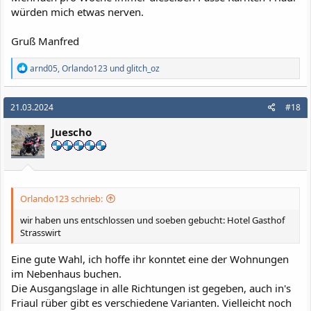
würden mich etwas nerven.
Gruß Manfred
R
arnd05
,
Orlando123
und
glitch_oz
e
a
k
21.03.2024
#18
t
i
Juescho
o
n
e
n
:
Orlando123 schrieb:
wir haben uns entschlossen und soeben gebucht: Hotel Gasthof
Strasswirt
Eine gute Wahl, ich hoffe ihr konntet eine der Wohnungen
im Nebenhaus buchen.
Die Ausgangslage in alle Richtungen ist gegeben, auch in's
Friaul rüber gibt es verschiedene Varianten. Vielleicht noch