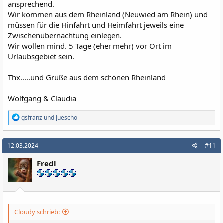
ansprechend.
Wir kommen aus dem Rheinland (Neuwied am Rhein) und
müssen für die Hinfahrt und Heimfahrt jeweils eine
Zwischenübernachtung einlegen.
Wir wollen mind. 5 Tage (eher mehr) vor Ort im
Urlaubsgebiet sein.
Thx.....und Grüße aus dem schönen Rheinland
Wolfgang & Claudia
R
gsfranz
und
Juescho
e
a
k
12.03.2024
#11
t
i
Fredl
o
n
e
n
:
Cloudy schrieb: