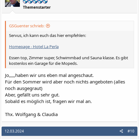
n
e
Themenstarter
n
:
GSGuenter schrieb:
Servus, ich kann euch das hier empfehlen:
Homepage - Hotel La Perla
Essen top, Zimmer super, Schwimmbad und Sauna klasse. Es gibt
kostenlos ein Garage für die Mopeds.
Jo,,,,,haben wir uns eben mal angeschaut.
Für den Sommer wird aber noch nichts angeboten (alles
noch ausgegraut)
Aber, gefällt uns sehr gut.
Sobald es möglich ist, fragen wir mal an.
Thx. Wolfgang & Claudia
12.03.2024
#10