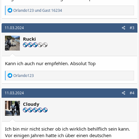
R
Orlando123
und
Gast 16234
e
a
k
11.03.2024
#3
t
i
Rucki
o
n
e
n
:
Kann ich auch nur empfehlen. Absolut Top
R
Orlando123
e
a
k
11.03.2024
#4
t
i
Cloudy
o
n
e
n
:
Ich bin mir nicht sicher ob ich wirklich behilflich sein kann.
Vor einigen Jahren hatte ich über einen deutschen