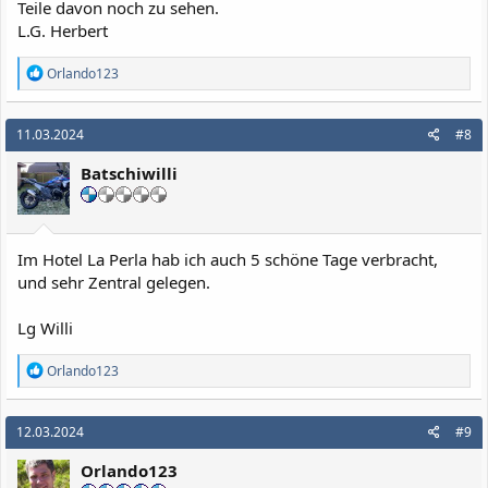
Teile davon noch zu sehen.
L.G. Herbert
R
Orlando123
e
a
k
11.03.2024
#8
t
i
Batschiwilli
o
n
e
n
:
Im Hotel La Perla hab ich auch 5 schöne Tage verbracht,
und sehr Zentral gelegen.
Lg Willi
R
Orlando123
e
a
k
12.03.2024
#9
t
i
Orlando123
o