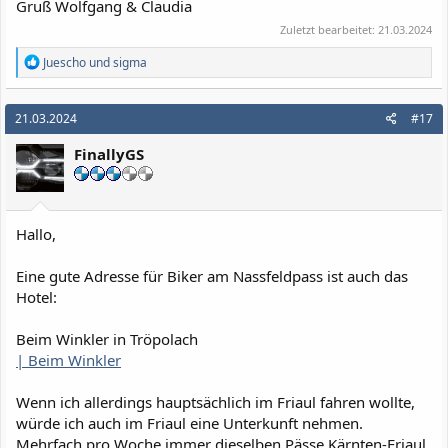
Gruß Wolfgang & Claudia
Zuletzt bearbeitet:
21.03.2024
R
Juescho
und
sigma
e
a
k
21.03.2024
#17
t
i
FinallyGS
o
n
e
n
:
Hallo,
Eine gute Adresse für Biker am Nassfeldpass ist auch das
Hotel:
Beim Winkler in Tröpolach
| Beim Winkler
Wenn ich allerdings hauptsächlich im Friaul fahren wollte,
würde ich auch im Friaul eine Unterkunft nehmen.
Mehrfach pro Woche immer dieselben Pässe Kärnten-Friaul