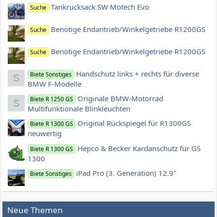
Tankrucksack SW Motech Evo
Suche
Benötige Endantrieb/Winkelgetriebe R1200GS
Suche
Benötige Endantrieb/Winkelgetriebe R1200GS
Suche
Handschutz links + rechts für diverse
Biete Sonstiges
S
BMW F-Modelle
Originale BMW-Motorrad
Biete R 1250 GS
S
Multifunktionale Blinkleuchten
Original Rückspiegel für R1300GS
Biete R 1300 GS
neuwertig
Hepco & Becker Kardanschutz für GS
Biete R 1300 GS
1300
iPad Pro (3. Generation) 12.9"
Biete Sonstiges
Neue Themen