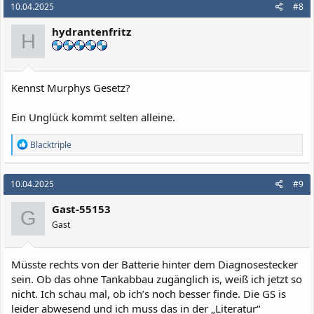
10.04.2025
#8
t
i
hydrantenfritz
o
H
n
e
n
:
Kennst Murphys Gesetz?
Ein Unglück kommt selten alleine.
R
Blacktriple
e
a
k
10.04.2025
#9
t
i
Gast-55153
o
G
n
Gast
e
n
:
Müsste rechts von der Batterie hinter dem Diagnosestecker
sein. Ob das ohne Tankabbau zugänglich is, weiß ich jetzt so
nicht. Ich schau mal, ob ich’s noch besser finde. Die GS is
leider abwesend und ich muss das in der „Literatur“