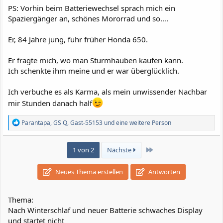
PS: Vorhin beim Batteriewechsel sprach mich ein
Spaziergänger an, schönes Mororrad und so….
Er, 84 Jahre jung, fuhr früher Honda 650.
Er fragte mich, wo man Sturmhauben kaufen kann.
Ich schenkte ihm meine und er war überglücklich.
Ich verbuche es als Karma, als mein unwissender Nachbar
mir Stunden danach half
R
Parantapa
,
GS Q
,
Gast-55153
und eine weitere Person
e
a
k
Letzte
1 von 2
Nächste
t
i
o
Neues Thema erstellen
Antworten
n
e
n
Thema:
:
Nach Winterschlaf und neuer Batterie schwaches Display
und startet nicht