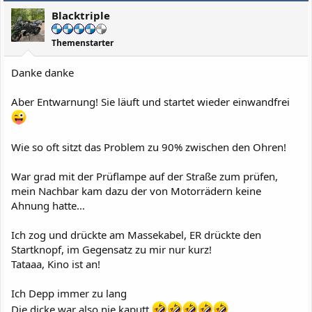
i
Blacktriple
o
n
e
Themenstarter
n
:
Danke danke
Aber Entwarnung! Sie läuft und startet wieder einwandfrei
Wie so oft sitzt das Problem zu 90% zwischen den Ohren!
War grad mit der Prüflampe auf der Straße zum prüfen,
mein Nachbar kam dazu der von Motorrädern keine
Ahnung hatte…
Ich zog und drückte am Massekabel, ER drückte den
Startknopf, im Gegensatz zu mir nur kurz!
Tataaa, Kino ist an!
Ich Depp immer zu lang
Die dicke war also nie kaputt