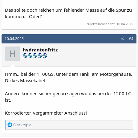
Das sollte doch reichen um fehlender Masse auf die Spur zu
kommen… Oder?
Zuletzt bearbeitet:
10.04.2025
10.04.2025
#4
hydrantenfritz
H
Hmm...bei der 1100GS, unter dem Tank, am Motorgehäuse.
Dickes Massekabel.
Andere können sicher genau sagen wo das bei der 1200 LC
ist.
Korrodierter, vergammelter Anschluss!
R
Blacktriple
e
a