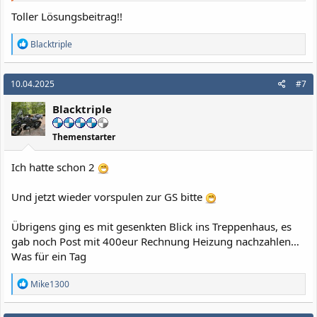
Toller Lösungsbeitrag!!
R
Blacktriple
e
a
k
10.04.2025
#7
t
i
Blacktriple
o
n
e
Themenstarter
n
:
Ich hatte schon 2
Und jetzt wieder vorspulen zur GS bitte
Übrigens ging es mit gesenkten Blick ins Treppenhaus, es
gab noch Post mit 400eur Rechnung Heizung nachzahlen…
Was für ein Tag
R
Mike1300
e
a
k