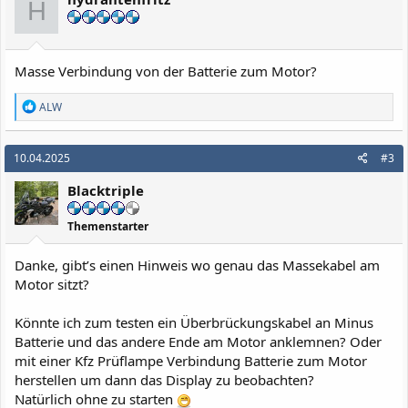
H
Masse Verbindung von der Batterie zum Motor?
R
ALW
e
a
k
10.04.2025
#3
t
i
Blacktriple
o
n
e
Themenstarter
n
:
Danke, gibt’s einen Hinweis wo genau das Massekabel am
Motor sitzt?
Könnte ich zum testen ein Überbrückungskabel an Minus
Batterie und das andere Ende am Motor anklemnen? Oder
mit einer Kfz Prüflampe Verbindung Batterie zum Motor
herstellen um dann das Display zu beobachten?
Natürlich ohne zu starten