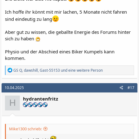
Ich hoffe ihr könnt mit mir lachen, 5 Monate nicht fahren
sind eindeutig zu lang
Aber gut zu wissen, die geballte Energie des Forums hinter
sich zu haben
Physio und der Abschied eines Biker Kumpels kann
kommen.
R
GS Q
,
dawshill
,
Gast-55153
und eine weitere Person
e
a
k
10.04.2025
#17
t
i
hydrantenfritz
o
H
n
e
n
:
Mike1300 schrieb: