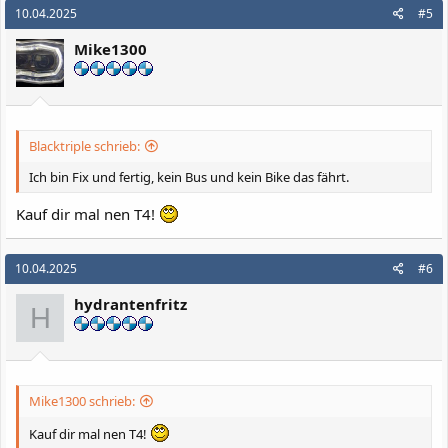
k
10.04.2025
#5
t
i
Mike1300
o
n
e
n
:
Blacktriple schrieb:
Ich bin Fix und fertig, kein Bus und kein Bike das fährt.
Kauf dir mal nen T4!
10.04.2025
#6
hydrantenfritz
H
Mike1300 schrieb:
Kauf dir mal nen T4!