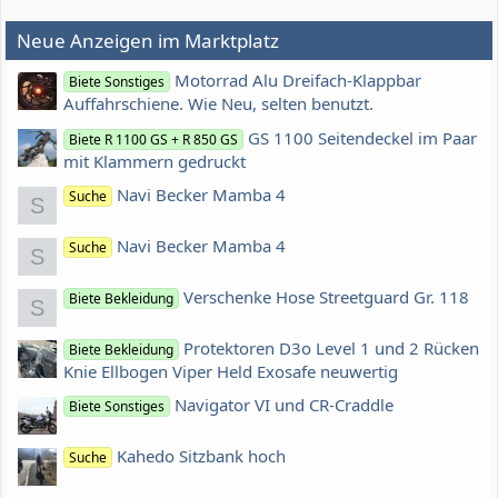
Neue Anzeigen im Marktplatz
Motorrad Alu Dreifach-Klappbar
Biete Sonstiges
Auffahrschiene. Wie Neu, selten benutzt.
GS 1100 Seitendeckel im Paar
Biete R 1100 GS + R 850 GS
mit Klammern gedruckt
Navi Becker Mamba 4
Suche
S
Navi Becker Mamba 4
Suche
S
Verschenke Hose Streetguard Gr. 118
Biete Bekleidung
S
Protektoren D3o Level 1 und 2 Rücken
Biete Bekleidung
Knie Ellbogen Viper Held Exosafe neuwertig
Navigator VI und CR-Craddle
Biete Sonstiges
Kahedo Sitzbank hoch
Suche