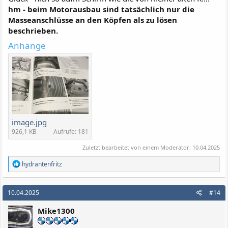
hm - beim Motorausbau sind tatsächlich nur die
Masseanschlüsse an den Köpfen als zu lösen
beschrieben.
Anhänge
image.jpg
926,1 KB
Aufrufe: 181
Zuletzt bearbeitet von einem Moderator:
10.04.2025
R
hydrantenfritz
e
a
k
10.04.2025
#14
t
i
Mike1300
o
n