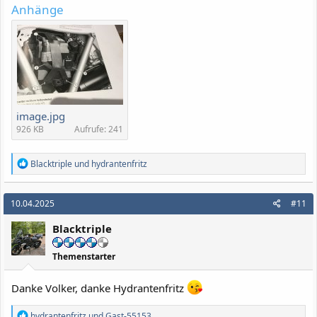
Anhänge
image.jpg
926 KB
Aufrufe: 241
R
Blacktriple
und
hydrantenfritz
e
a
k
10.04.2025
#11
t
i
Blacktriple
o
n
e
Themenstarter
n
:
Danke Volker, danke Hydrantenfritz
R
hydrantenfritz
und
Gast-55153