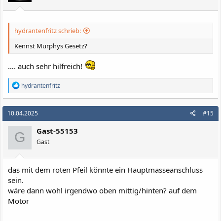
e
n
:
hydrantenfritz schrieb:
Kennst Murphys Gesetz?
…. auch sehr hilfreich!
R
hydrantenfritz
e
a
k
10.04.2025
#15
t
i
Gast-55153
o
G
n
Gast
e
n
:
das mit dem roten Pfeil könnte ein Hauptmasseanschluss
sein.
wäre dann wohl irgendwo oben mittig/hinten? auf dem
Motor