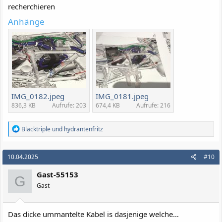
recherchieren
Anhänge
IMG_0182.jpeg
IMG_0181.jpeg
836,3 KB
Aufrufe: 203
674,4 KB
Aufrufe: 216
R
Blacktriple
und
hydrantenfritz
e
a
k
10.04.2025
#10
t
i
Gast-55153
o
G
n
Gast
e
n
:
Das dicke ummantelte Kabel is dasjenige welche…