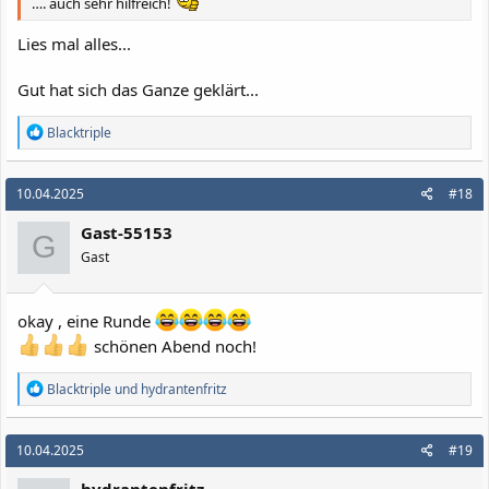
…. auch sehr hilfreich!
Lies mal alles...
Gut hat sich das Ganze geklärt...
R
Blacktriple
e
a
k
10.04.2025
#18
t
i
Gast-55153
o
G
n
Gast
e
n
:
okay , eine Runde
schönen Abend noch!
R
Blacktriple
und
hydrantenfritz
e
a
k
10.04.2025
#19
t
i