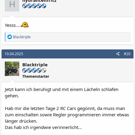
hydrantenfritz
o
H
n
e
n
:
Yesss....
R
Blacktriple
e
a
k
10.04.2025
#20
t
i
Blacktriple
o
n
e
Themenstarter
n
:
Jetzt kann ich beruhigt und mit einem Lächeln schlafen
gehen.
Hab mir die letzten Tage 2 RC Cars gegönnt, da muss man
zum einschalten sowie Regler programmieren immer etwas
länger drücken.
Das hab ich irgendwie verinnerlicht…