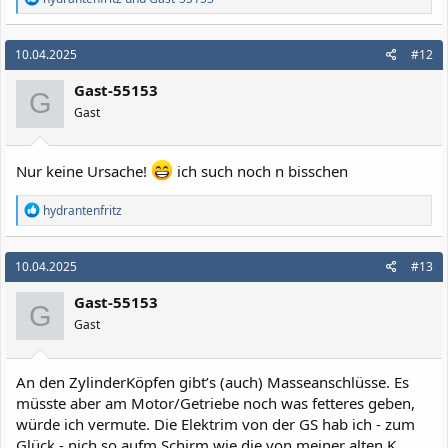
e
a
k
10.04.2025
#12
t
i
Gast-55153
o
G
n
Gast
e
n
:
Nur keine Ursache!
ich such noch n bisschen
R
hydrantenfritz
e
a
k
10.04.2025
#13
t
i
Gast-55153
o
G
n
Gast
e
n
:
An den ZylinderKöpfen gibt’s (auch) Masseanschlüsse. Es
müsste aber am Motor/Getriebe noch was fetteres geben,
würde ich vermute. Die Elektrim von der GS hab ich - zum
Glück - nich so aufm Schirm wie die von meiner alten K….