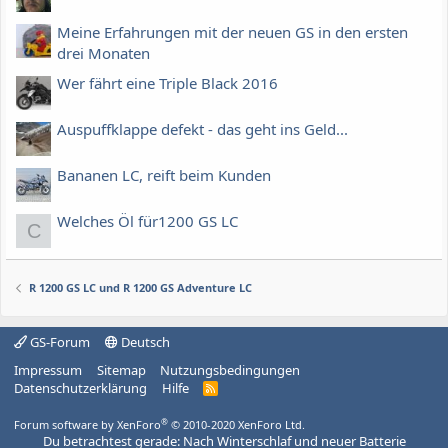
Meine Erfahrungen mit der neuen GS in den ersten
drei Monaten
Wer fährt eine Triple Black 2016
Auspuffklappe defekt - das geht ins Geld...
Bananen LC, reift beim Kunden
Welches Öl für1200 GS LC
C
R 1200 GS LC und R 1200 GS Adventure LC
GS-Forum
Deutsch
Impressum
Sitemap
Nutzungsbedingungen
Datenschutzerklärung
Hilfe
R
S
S
®
Forum software by XenForo
© 2010-2020 XenForo Ltd.
Du betrachtest gerade: Nach Winterschlaf und neuer Batterie