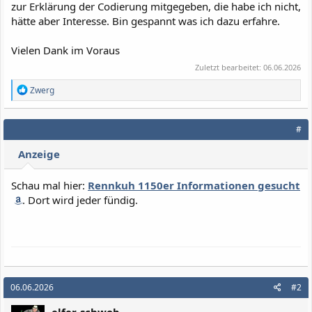
zur Erklärung der Codierung mitgegeben, die habe ich nicht,
hätte aber Interesse. Bin gespannt was ich dazu erfahre.
Vielen Dank im Voraus
Zuletzt bearbeitet:
06.06.2026
R
Zwerg
e
a
k
#
t
i
Anzeige
o
n
e
Schau mal hier:
Rennkuh 1150er Informationen gesucht
n
. Dort wird jeder fündig.
:
06.06.2026
#2
elfer-schwob