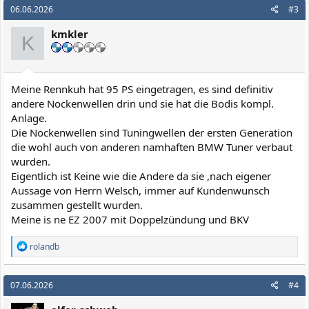
k
06.06.2026
#3
t
i
kmkler
o
K
n
e
n
:
Meine Rennkuh hat 95 PS eingetragen, es sind definitiv
andere Nockenwellen drin und sie hat die Bodis kompl.
Anlage.
Die Nockenwellen sind Tuningwellen der ersten Generation
die wohl auch von anderen namhaften BMW Tuner verbaut
wurden.
Eigentlich ist Keine wie die Andere da sie ,nach eigener
Aussage von Herrn Welsch, immer auf Kundenwunsch
zusammen gestellt wurden.
Meine is ne EZ 2007 mit Doppelzündung und BKV
R
rolandb
e
a
k
07.06.2026
#4
t
i