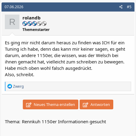
07.06.2026
#5
rolandb
R
Themenstarter
Es ging mir nicht darum heraus zu finden was ICH für ein
Tuning ich habe, denn das kann mir keiner sagen, es geht
darum, andere 1150er, die wissen, was der Welsch bei
ihnen gemacht hat, vielleicht zum schreiben zu bewegen.
Habe mich oben wohl falsch ausgedrückt.
Also, schreibt.
R
Zwerg
e
a
k
Neues Thema erstellen
Antworten
t
i
o
n
Thema:
Rennkuh 1150er Informationen gesucht
e
n
: