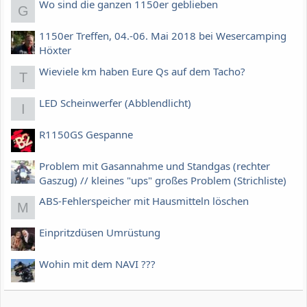
Wo sind die ganzen 1150er geblieben
G
1150er Treffen, 04.-06. Mai 2018 bei Wesercamping
Höxter
Wieviele km haben Eure Qs auf dem Tacho?
T
LED Scheinwerfer (Abblendlicht)
I
R1150GS Gespanne
Problem mit Gasannahme und Standgas (rechter
Gaszug) // kleines "ups" großes Problem (Strichliste)
ABS-Fehlerspeicher mit Hausmitteln löschen
M
Einpritzdüsen Umrüstung
Wohin mit dem NAVI ???