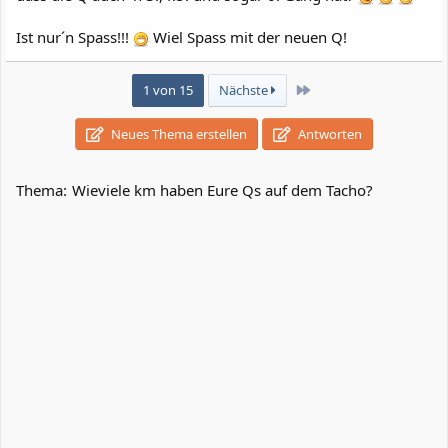
Ist nur´n Spass!!!
Wiel Spass mit der neuen Q!
Letzte
1 von 15
Nächste
Neues Thema erstellen
Antworten
Thema:
Wieviele km haben Eure Qs auf dem Tacho?