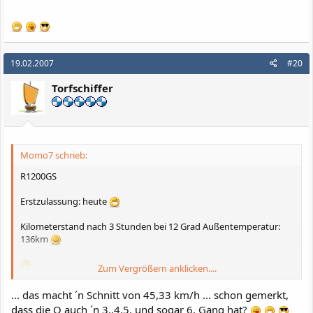
19.02.2007
#20
Torfschiffer
Momo7 schrieb:
R1200GS
Erstzulassung: heute
Kilometerstand nach 3 Stunden bei 12 Grad Außentemperatur:
136km
Zum Vergrößern anklicken....
Momo
... das macht ´n Schnitt von 45,33 km/h ... schon gemerkt,
dass die Q auch ´n 3.,4.5. und sogar 6. Gang hat?