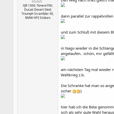
Den Weg nach links gleich ma
Modell
XJR 1300; Tenere700;
Ducati Desert Sled;
Triumph Scrambler XE,
dann parallel zur rappelvolle
BMW HP2 Enduro
und zum Schluß mit diesem Blic
in Nago wieder in die Schlang
angelaufen.. schön, mir gefäll
am nächsten Tag mal wieder rü
Weltkrieg z.b.
Die Schranke hat man so ange
sicher
)
hier hab ich die Beta genomme
sich als sehr gute Wahl herau