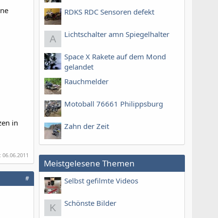
nne
RDKS RDC Sensoren defekt
Lichtschalter amn Spiegelhalter
A
Space X Rakete auf dem Mond
gelandet
Rauchmelder
Motoball 76661 Philippsburg
zen in
Zahn der Zeit
:
06.06.2011
Meistgelesene Themen
#
Selbst gefilmte Videos
Schönste Bilder
K