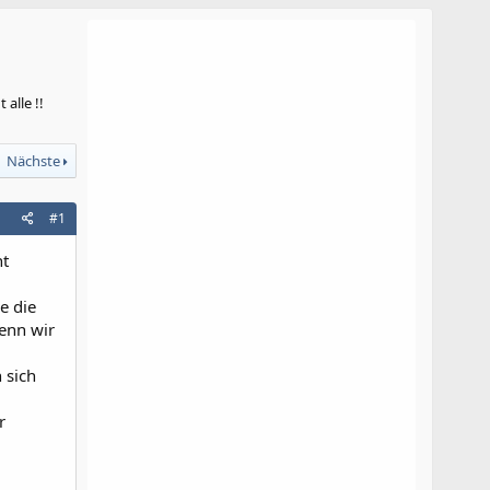
alle !!
Nächste
#1
ht
e die
wenn wir
 sich
r