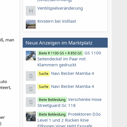
Ventilspielveränderung
H
Knistern bei Volllast
luß, man
Neue Anzeigen im Marktplatz
GS 1100
Biete R 1100 GS + R 850 GS
Seitendeckel im Paar mit
Klammern gedruckt
Navi Becker Mamba 4
Suche
S
Auto
Navi Becker Mamba 4
Suche
teert,
S
Verschenke Hose
Biete Bekleidung
S
Streetguard Gr. 118
Protektoren D3o
Biete Bekleidung
mer
Level 1 und 2 Rücken Knie
)
Ellbogen Viper Held Exosafe