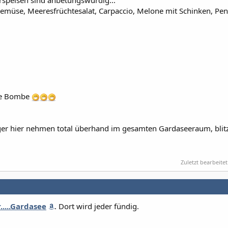
Vorspeisen sind anbetungswürdig...
 Gemüse, Meeresfrüchtesalat, Carpaccio, Melone mit Schinken, Pe
ine Bombe
nger hier nehmen total überhand im gesamten Gardaseeraum, blit
Zuletzt bearbeitet
....Gardasee
. Dort wird jeder fündig.