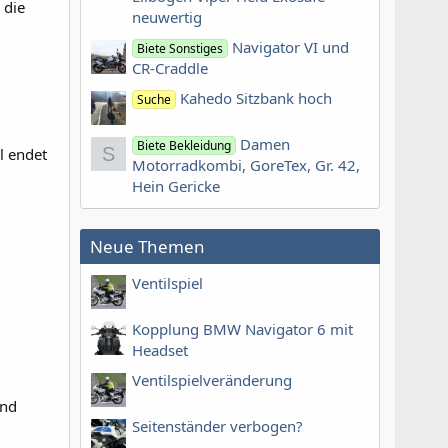
 die
neuwertig
Navigator VI und
Biete Sonstiges
CR-Craddle
Kahedo Sitzbank hoch
Suche
Damen
Biete Bekleidung
S
l endet
Motorradkombi, GoreTex, Gr. 42,
Hein Gericke
Neue Themen
Ventilspiel
Kopplung BMW Navigator 6 mit
Headset
Ventilspielveränderung
und
Seitenständer verbogen?