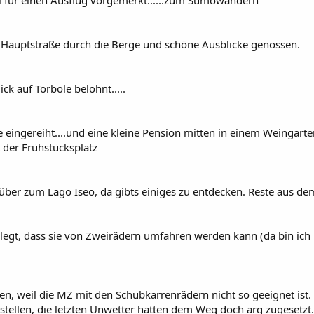
l für einen Ausflug vorgemerkt......zum Sumowandern
n Hauptstraße durch die Berge und schöne Ausblicke genossen.
k auf Torbole belohnt.....
e eingereiht....und eine kleine Pension mitten in einem Weingart
t der Frühstücksplatz
ber zum Lago Iseo, da gibts einiges zu entdecken. Reste aus de
legt, dass sie von Zweirädern umfahren werden kann (da bin ich
n, weil die MZ mit den Schubkarrenrädern nicht so geeignet ist. 
sstellen, die letzten Unwetter hatten dem Weg doch arg zugesetzt.