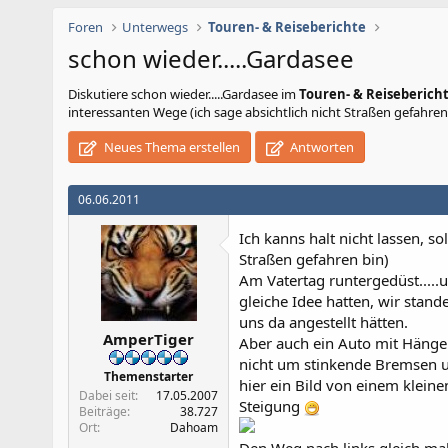
Foren
Unterwegs
Touren- & Reiseberichte
schon wieder.....Gardasee
Diskutiere
schon wieder.....Gardasee
im
Touren- & Reiseberich
interessanten Wege (ich sage absichtlich nicht Straßen gefahren
Neues Thema erstellen
Antworten
06.06.2011
Ich kanns halt nicht lassen, so
Straßen gefahren bin)
Am Vatertag runtergedüst.....u
gleiche Idee hatten, wir stan
uns da angestellt hätten.
AmperTiger
Aber auch ein Auto mit Hänge
nicht um stinkende Bremsen 
Themenstarter
hier ein Bild von einem kleine
Dabei seit
17.05.2007
Steigung
Beiträge
38.727
Ort
Dahoam