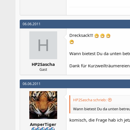
06.06.2011
Drecksack!!!
H
Wann bietest Du da unten bet
HP2Sascha
Dank für Kurzweilträumereien
Gast
06.06.2011
HP2Sascha schrieb:
Wann bietest Du da unten betre
komisch, die Frage hab ich jet
AmperTiger