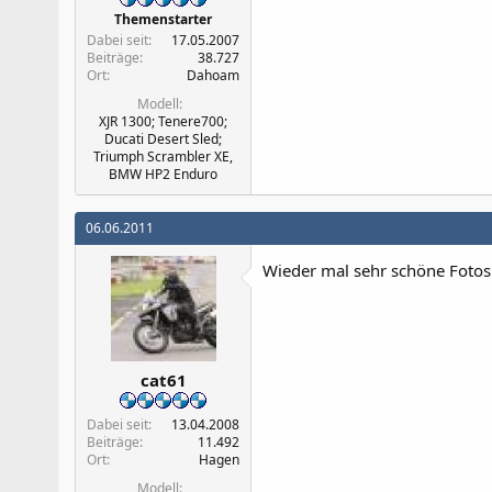
Themenstarter
Dabei seit
17.05.2007
Beiträge
38.727
Ort
Dahoam
Modell
XJR 1300; Tenere700;
Ducati Desert Sled;
Triumph Scrambler XE,
BMW HP2 Enduro
06.06.2011
Wieder mal sehr schöne Fotos
cat61
Dabei seit
13.04.2008
Beiträge
11.492
Ort
Hagen
Modell