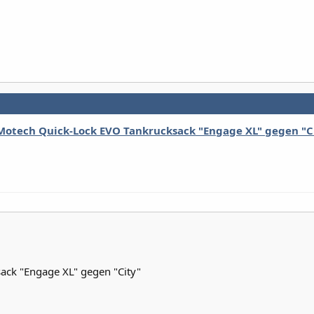
otech Quick-Lock EVO Tankrucksack "Engage XL" gegen "C
ck "Engage XL" gegen "City"