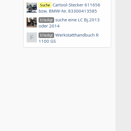
Cartool-Stecker 611656
Suche
bzw. BMW-Nr. 83300413585
suche eine LC Bj.2013
Erledigt
oder 2014
Werkstatthandbuch R
Erledigt
F
1100 GS