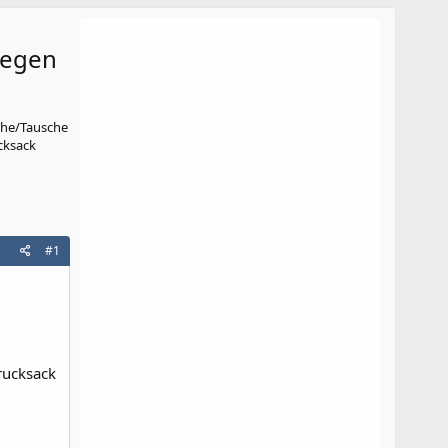
gegen
che/Tausche
cksack
#1
rucksack