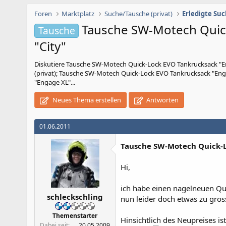
Foren
Marktplatz
Suche/Tausche (privat)
Erledigte Su
Tausche SW-Motech Quic
Tausche
"City"
Diskutiere
Tausche SW-Motech Quick-Lock EVO Tankrucksack "E
(privat); Tausche SW-Motech Quick-Lock EVO Tankrucksack "Eng
"Engage XL"...
Neues Thema erstellen
Antworten
01.06.2011
Tausche SW-Motech Quick-L
Hi,
ich habe einen nagelneuen Qui
schleckschling
nun leider doch etwas zu gross
Themenstarter
Hinsichtlich des Neupreises ist
Dabei seit
20.05.2009