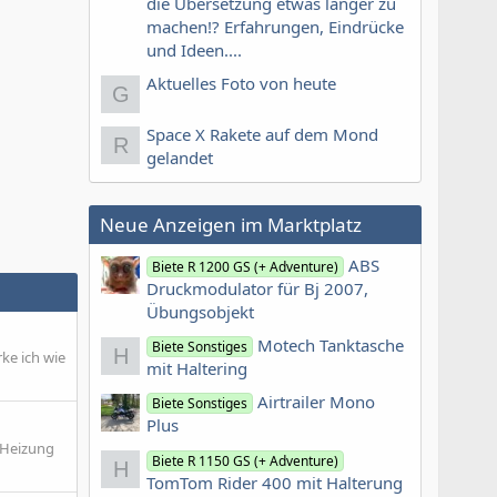
die Übersetzung etwas länger zu
machen!? Erfahrungen, Eindrücke
und Ideen....
Aktuelles Foto von heute
G
Space X Rakete auf dem Mond
R
gelandet
Neue Anzeigen im Marktplatz
ABS
Biete R 1200 GS (+ Adventure)
Druckmodulator für Bj 2007,
Übungsobjekt
Motech Tanktasche
Biete Sonstiges
H
ke ich wie
mit Haltering
Airtrailer Mono
Biete Sonstiges
Plus
 Heizung
Biete R 1150 GS (+ Adventure)
H
TomTom Rider 400 mit Halterung