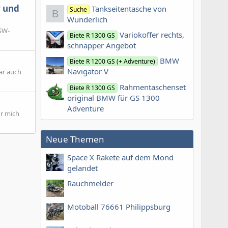
r und
Tankseitentasche von
Suche
B
Wunderlich
 SW-
Variokoffer rechts,
Biete R 1300 GS
schnapper Angebot
BMW
Biete R 1200 GS (+ Adventure)
Navigator V
ar auch
Rahmentaschenset
Biete R 1300 GS
original BMW für GS 1300
Adventure
ür mich
Neue Themen
Space X Rakete auf dem Mond
gelandet
Rauchmelder
Motoball 76661 Philippsburg