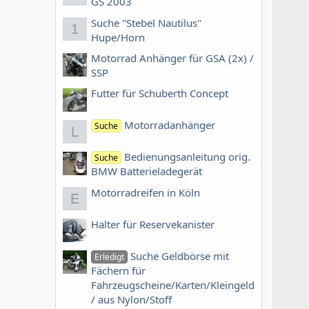
GS 2003
Suche "Stebel Nautilus"
1
Hupe/Horn
Motorrad Anhänger für GSA (2x) /
SSP
Futter für Schuberth Concept
Motorradanhänger
Suche
L
Bedienungsanleitung orig.
Suche
BMW Batterieladegerät
Motorradreifen in Köln
E
Halter für Reservekanister
Suche Geldbörse mit
Erledigt
Fächern für
Fahrzeugscheine/Karten/Kleingeld
/ aus Nylon/Stoff