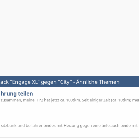
ck "Engage XL" gegen "City" - Ähnliche Themen
ahrung teilen
 zusammen, meine HP2 hat jetzt ca. 100tkm. Seit einiger Zeit (ca. 10tkm) mer
sitzbank und beifahrer beides mit Heizung gegen eine tiefe auch beide mit