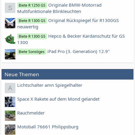
Originale BMW-Motorrad
Biete R 1250 GS
S
Multifunktionale Blinkleuchten
Original Rückspiegel für R1300GS
Biete R 1300 GS
neuwertig
Hepco & Becker Kardanschutz für GS
Biete R 1300 GS
1300
iPad Pro (3. Generation) 12.9"
Biete Sonstiges
Neue Themen
Lichtschalter amn Spiegelhalter
A
Space X Rakete auf dem Mond gelandet
Rauchmelder
Motoball 76661 Philippsburg