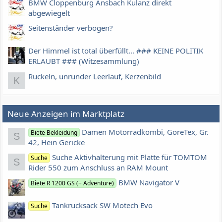
BMW Cloppenburg Ansbach Kulanz direkt
abgewiegelt
Seitenständer verbogen?
Der Himmel ist total überfüllt... ### KEINE POLITIK
ERLAUBT ### (Witzesammlung)
Ruckeln, unrunder Leerlauf, Kerzenbild
K
Neue Anzeigen im Marktplatz
Damen Motorradkombi, GoreTex, Gr.
Biete Bekleidung
S
42, Hein Gericke
Suche Aktivhalterung mit Platte für TOMTOM
Suche
S
Rider 550 zum Anschluss an RAM Mount
BMW Navigator V
Biete R 1200 GS (+ Adventure)
Tankrucksack SW Motech Evo
Suche