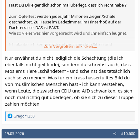
Hast Du Dir eigentlich schon mal überlegt, dass ich recht habe ?
Zum Opferfest werden jedes Jahr Millionen Ziegen/Schafe
geschächtet. Zu Hause im Badezimmer, im Hinterhof, auf der
Dachterrasse. DAS ist FAKT.
Wie so vieles was hier vorgebracht wird und Ihr einfach leugnet.
Ich glaube, ich kenne mich mit muslimischen Sitten und
Zum Vergrößern anklicken....
Gebräuchen besser aus als Du!
Nur erwähnst du nicht lediglich die Schächtung (die ich
ebenfalls nicht geil finde), sondern du schreibst auch, dass
Moslems Tiere „schändeten“ - und scheinst das tatsächlich
auch so zu meinen. Was für ein krass hasserfülltes Bild du
von muslimischen Menschen hast - ich kann verstehen,
wenn Leute, die zwischen CDU und AfD schwanken, es sich
noch mal richtig gut überlegen, ob sie sich zu dieser Truppe
zählen möchten.
R
Gregor1250
e
a
k
19.05.2026
#10.680
t