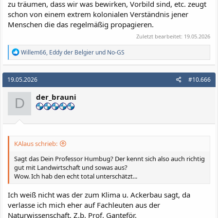
zu träumen, dass wir was bewirken, Vorbild sind, etc. zeugt
schon von einem extrem kolonialen Verständnis jener
Menschen die das regelmäßig propagieren.
Zuletzt bearbeitet:
19.05.2026
R
Willem66
,
Eddy der Belgier
und
No-GS
e
a
k
19.05.2026
#10.666
t
i
der_brauni
o
D
n
e
n
:
KAlaus schrieb:
Sagt das Dein Professor Humbug? Der kennt sich also auch richtig
gut mit Landwirtschaft und sowas aus?
Wow. Ich hab den echt total unterschätzt...
Ich weiß nicht was der zum Klima u. Ackerbau sagt, da
verlasse ich mich eher auf Fachleuten aus der
Naturwissenschaft, Z.b. Prof. Ganteför.