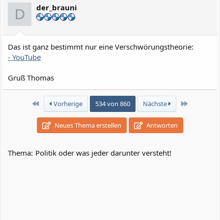
i
der_brauni
o
D
n
e
n
:
Das ist ganz bestimmt nur eine Verschwörungstheorie:
- YouTube
Gruß Thomas
Erste
Letzte
Vorherige
534 von 860
Nächste
Neues Thema erstellen
Antworten
Thema:
Politik oder was jeder darunter versteht!