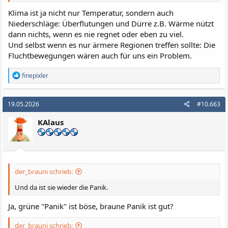
Gruß Thomas
Klima ist ja nicht nur Temperatur, sondern auch
Niederschläge: Überflutungen und Dürre z.B. Wärme nützt
dann nichts, wenn es nie regnet oder eben zu viel.
Und selbst wenn es nur ärmere Regionen treffen sollte: Die
Fluchtbewegungen wären auch für uns ein Problem.
R
finepixler
e
a
k
19.05.2026
#10.663
t
i
KAlaus
o
n
e
n
:
der_brauni schrieb:
Und da ist sie wieder die Panik.
Ja, grüne "Panik" ist böse, braune Panik ist gut?
der_brauni schrieb: