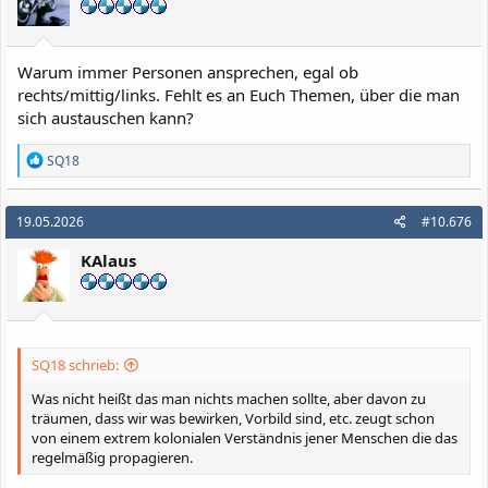
Warum immer Personen ansprechen, egal ob
rechts/mittig/links. Fehlt es an Euch Themen, über die man
sich austauschen kann?
R
SQ18
e
a
k
19.05.2026
#10.676
t
i
KAlaus
o
n
e
n
:
SQ18 schrieb:
Was nicht heißt das man nichts machen sollte, aber davon zu
träumen, dass wir was bewirken, Vorbild sind, etc. zeugt schon
von einem extrem kolonialen Verständnis jener Menschen die das
regelmäßig propagieren.