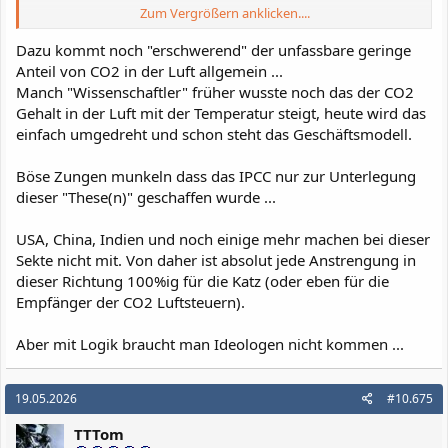
Zum Vergrößern anklicken....
aber die bauen doch Erneuerbare -
möööööppppp
Dazu kommt noch "erschwerend" der unfassbare geringe
Anhang anzeigen 830077
Anteil von CO2 in der Luft allgemein ...
Deutschland vs. China: CO2-Ausstoß im 50 Jahre-Vergleich
Manch "Wissenschaftler" früher wusste noch das der CO2
Gehalt in der Luft mit der Temperatur steigt, heute wird das
Deutschland ist eine Nachkommastelle im Vergleich mit China
und weltweit ein Fliegenschiss.
einfach umgedreht und schon steht das Geschäftsmodell.
d.h. wenn wir hier alles abwickeln ändert das nüscht.
Indien und andere Länder rennen gerade China hinterher, good
Böse Zungen munkeln dass das IPCC nur zur Unterlegung
luck
dieser "These(n)" geschaffen wurde ...
Was nicht heißt das man nichts machen sollte, aber davon zu
träumen, dass wir was bewirken, Vorbild sind, etc. zeugt schon
USA, China, Indien und noch einige mehr machen bei dieser
von einem extrem kolonialen Verständnis jener Menschen die das
regelmäßig propagieren.
Sekte nicht mit. Von daher ist absolut jede Anstrengung in
dieser Richtung 100%ig für die Katz (oder eben für die
Empfänger der CO2 Luftsteuern).
Aber mit Logik braucht man Ideologen nicht kommen ...
19.05.2026
#10.675
TTTom