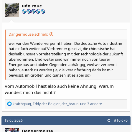
udo_muc
Dangermouse schrieb:
weil wir den Wandel verpennt haben. Die deutsche Autoindustrie
hat einfach weiter auf Verbrenner gesetzt, die chinesische hat
deshalb unsere Vorreiterstellung mit der Technologie der Zukunft
übernommen. Und weiter sind wir immer noch von teurer
Energie aus unstabilen Gegenden abhängig, weil wir verpennt
haben, autark zu werden (ja, die Vereinfachung darin ist mir
bewusst, im Großen und Ganzen ist es aber so).
Vom Automobil hast also auch keine Ahnung. Warum
wundert mich das nicht ?
R
kraichgauq
,
Eddy der Belgier
,
der_brauni
und 3 andere
e
a
k
19.05.2026
#10.670
t
i
Dangermouse
o