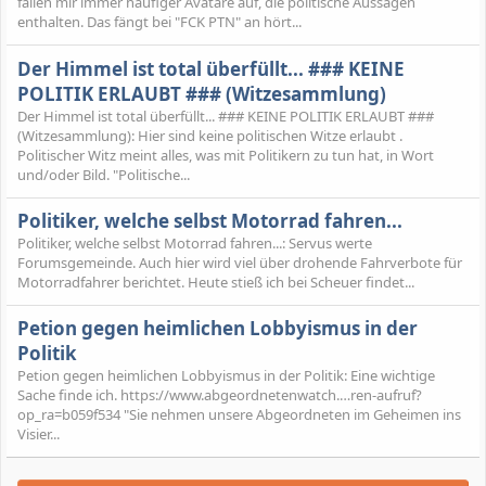
fallen mir immer häufiger Avatare auf, die politische Aussagen
enthalten. Das fängt bei "FCK PTN" an hört...
Der Himmel ist total überfüllt... ### KEINE
POLITIK ERLAUBT ### (Witzesammlung)
Der Himmel ist total überfüllt... ### KEINE POLITIK ERLAUBT ###
(Witzesammlung): Hier sind keine politischen Witze erlaubt .
Politischer Witz meint alles, was mit Politikern zu tun hat, in Wort
und/oder Bild. "Politische...
Politiker, welche selbst Motorrad fahren...
Politiker, welche selbst Motorrad fahren...: Servus werte
Forumsgemeinde. Auch hier wird viel über drohende Fahrverbote für
Motorradfahrer berichtet. Heute stieß ich bei Scheuer findet...
Petion gegen heimlichen Lobbyismus in der
Politik
Petion gegen heimlichen Lobbyismus in der Politik: Eine wichtige
Sache finde ich. https://www.abgeordnetenwatch.…ren-aufruf?
op_ra=b059f534 "Sie nehmen unsere Abgeordneten im Geheimen ins
Visier...