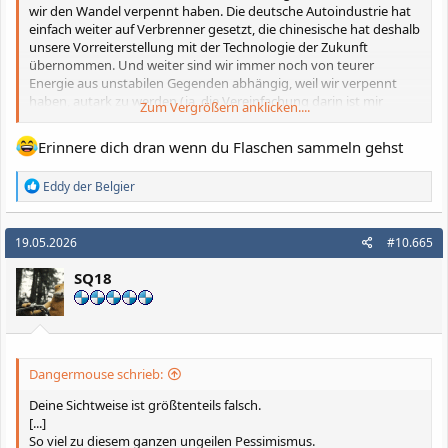
wir den Wandel verpennt haben. Die deutsche Autoindustrie hat
einfach weiter auf Verbrenner gesetzt, die chinesische hat deshalb
unsere Vorreiterstellung mit der Technologie der Zukunft
übernommen. Und weiter sind wir immer noch von teurer
Energie aus unstabilen Gegenden abhängig, weil wir verpennt
haben, autark zu werden (ja, die Vereinfachung darin ist mir
Zum Vergrößern anklicken....
bewusst, im Großen und Ganzen ist es aber so).
Erinnere dich dran wenn du Flaschen sammeln gehst
Jetzt noch weiter auf Gas aus Russland und Verbrennermotoren
zu setzen ist wie sich in die Hose zu pinkeln: Erst einmal ist das
R
Eddy der Belgier
schön warm, aber dann wirds auch recht bald ungemütlich.
e
a
k
19.05.2026
#10.665
t
i
SQ18
o
n
e
n
:
Dangermouse schrieb:
Deine Sichtweise ist größtenteils falsch.
[...]
So viel zu diesem ganzen ungeilen Pessimismus.