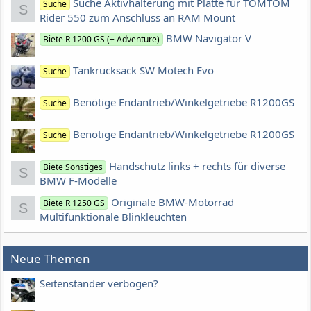
Suche Aktivhalterung mit Platte für TOMTOM
Suche
S
Rider 550 zum Anschluss an RAM Mount
BMW Navigator V
Biete R 1200 GS (+ Adventure)
Tankrucksack SW Motech Evo
Suche
Benötige Endantrieb/Winkelgetriebe R1200GS
Suche
Benötige Endantrieb/Winkelgetriebe R1200GS
Suche
Handschutz links + rechts für diverse
Biete Sonstiges
S
BMW F-Modelle
Originale BMW-Motorrad
Biete R 1250 GS
S
Multifunktionale Blinkleuchten
Neue Themen
Seitenständer verbogen?