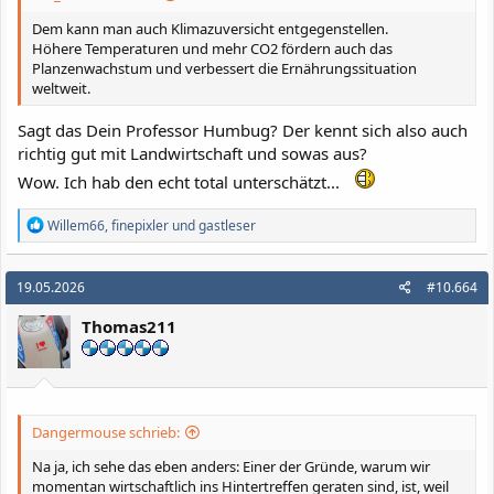
Dem kann man auch Klimazuversicht entgegenstellen.
Höhere Temperaturen und mehr CO2 fördern auch das
Planzenwachstum und verbessert die Ernährungssituation
weltweit.
Sagt das Dein Professor Humbug? Der kennt sich also auch
richtig gut mit Landwirtschaft und sowas aus?
Wow. Ich hab den echt total unterschätzt...
R
Willem66
,
finepixler
und
gastleser
e
a
k
19.05.2026
#10.664
t
i
Thomas211
o
n
e
n
:
Dangermouse schrieb:
Na ja, ich sehe das eben anders: Einer der Gründe, warum wir
momentan wirtschaftlich ins Hintertreffen geraten sind, ist, weil