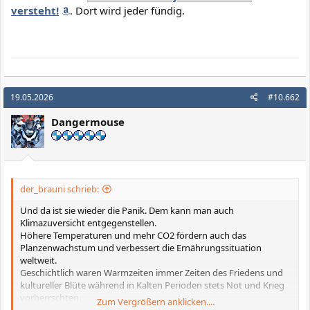
versteht!
. Dort wird jeder fündig.
:
19.05.2026
#10.662
Dangermouse
der_brauni schrieb:
Und da ist sie wieder die Panik. Dem kann man auch
Klimazuversicht entgegenstellen.
Höhere Temperaturen und mehr CO2 fördern auch das
Planzenwachstum und verbessert die Ernährungssituation
weltweit.
Geschichtlich waren Warmzeiten immer Zeiten des Friedens und
kultureller Blüte während in Kalten Perioden stets Not und Krieg
vorherrschten.
Zum Vergrößern anklicken....