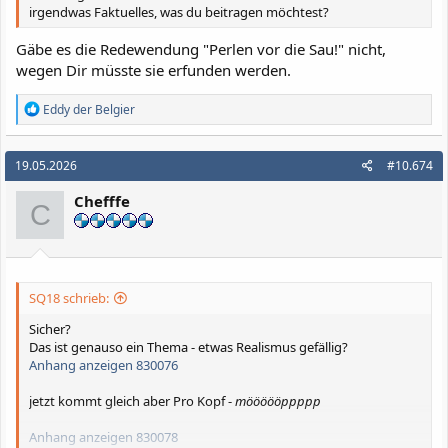
irgendwas Faktuelles, was du beitragen möchtest?
Gäbe es die Redewendung "Perlen vor die Sau!" nicht,
wegen Dir müsste sie erfunden werden.
R
Eddy der Belgier
e
a
k
19.05.2026
#10.674
t
i
Chefffe
o
C
n
e
n
:
SQ18 schrieb:
Sicher?
Das ist genauso ein Thema - etwas Realismus gefällig?
Anhang anzeigen 830076
jetzt kommt gleich aber Pro Kopf -
möööööppppp
Anhang anzeigen 830078