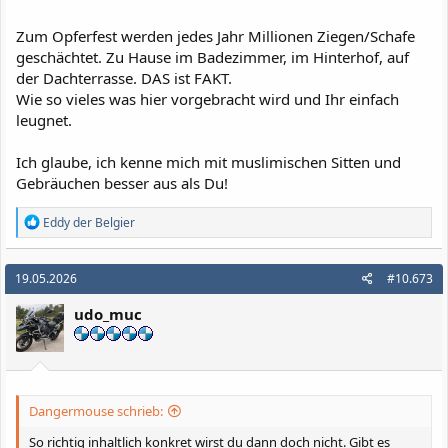
Zum Opferfest werden jedes Jahr Millionen Ziegen/Schafe
geschächtet. Zu Hause im Badezimmer, im Hinterhof, auf
der Dachterrasse. DAS ist FAKT.
Wie so vieles was hier vorgebracht wird und Ihr einfach
leugnet.
Ich glaube, ich kenne mich mit muslimischen Sitten und
Gebräuchen besser aus als Du!
R
Eddy der Belgier
e
a
k
19.05.2026
#10.673
t
i
udo_muc
o
n
e
n
:
Dangermouse schrieb:
So richtig inhaltlich konkret wirst du dann doch nicht. Gibt es