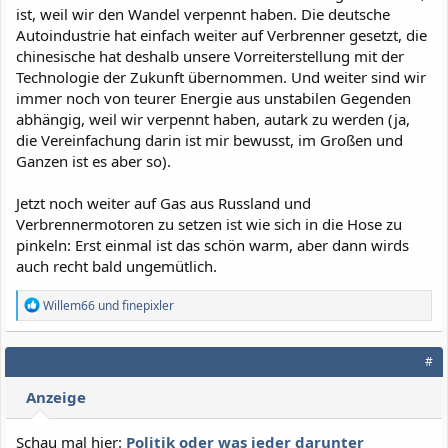
ist, weil wir den Wandel verpennt haben. Die deutsche
Autoindustrie hat einfach weiter auf Verbrenner gesetzt, die
chinesische hat deshalb unsere Vorreiterstellung mit der
Technologie der Zukunft übernommen. Und weiter sind wir
immer noch von teurer Energie aus unstabilen Gegenden
abhängig, weil wir verpennt haben, autark zu werden (ja,
die Vereinfachung darin ist mir bewusst, im Großen und
Ganzen ist es aber so).
Jetzt noch weiter auf Gas aus Russland und
Verbrennermotoren zu setzen ist wie sich in die Hose zu
pinkeln: Erst einmal ist das schön warm, aber dann wirds
auch recht bald ungemütlich.
R
Willem66
und
finepixler
e
a
k
#
t
i
Anzeige
o
n
e
Schau mal hier:
Politik oder was jeder darunter
n