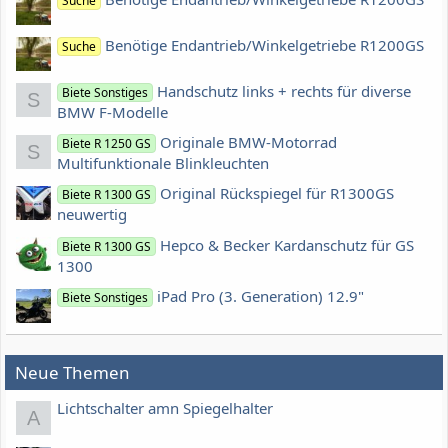
Suche
Benötige Endantrieb/Winkelgetriebe R1200GS
Suche
Handschutz links + rechts für diverse
Biete Sonstiges
S
BMW F-Modelle
Originale BMW-Motorrad
Biete R 1250 GS
S
Multifunktionale Blinkleuchten
Original Rückspiegel für R1300GS
Biete R 1300 GS
neuwertig
Hepco & Becker Kardanschutz für GS
Biete R 1300 GS
1300
iPad Pro (3. Generation) 12.9"
Biete Sonstiges
Neue Themen
Lichtschalter amn Spiegelhalter
A