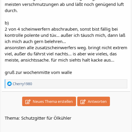
meisten verschmutzungen ab und läßt noch genügend luft
durch.
b)
2 von 4 scheinwerfern abschrauben, sonst bist fällig bei
kontrolle polente und tüv... außer ich täusch mich, dann laß
ich mich auch gern belehren...
ansonsten alle zusatzscheinwerfers weg. bringt nicht extrem
viel, außer du fährst viel nachts... is aber wie vieles, das
meiste, ansichtssache. für mich siehts halt kacke aus...
gruß zur wochenmitte vom walle
R
Cherry1980
e
a
k
Neues Thema erstellen
Antworten
t
i
o
n
Thema:
Schutzgitter für Ölkühler
e
n
: