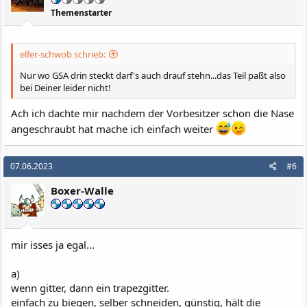
e
Themenstarter
n
:
elfer-schwob schrieb:
Nur wo GSA drin steckt darf's auch drauf stehn...das Teil paßt also
bei Deiner leider nicht!
Ach ich dachte mir nachdem der Vorbesitzer schon die Nase
angeschraubt hat mache ich einfach weiter
07.06.2023
#6
Boxer-Walle
mir isses ja egal...
a)
wenn gitter, dann ein trapezgitter.
einfach zu biegen, selber schneiden, günstig, hält die