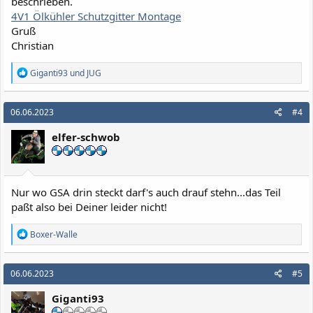
beschrieben.
4V1 Ölkühler Schutzgitter Montage
Gruß
Christian
R
Giganti93
und
JUG
e
a
k
06.06.2023
#4
t
i
elfer-schwob
o
n
e
n
:
Nur wo GSA drin steckt darf's auch drauf stehn...das Teil
paßt also bei Deiner leider nicht!
R
Boxer-Walle
e
a
k
06.06.2023
#5
t
i
Giganti93
o
n