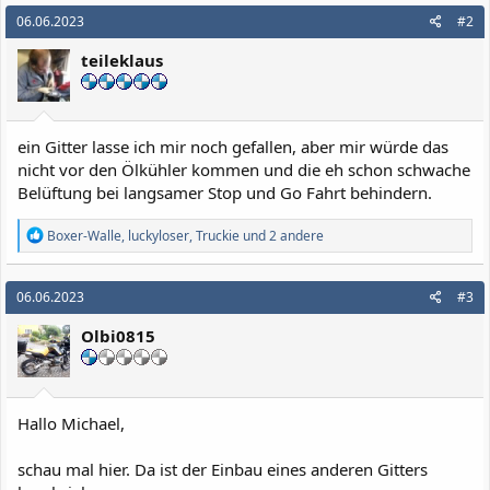
06.06.2023
#2
teileklaus
ein Gitter lasse ich mir noch gefallen, aber mir würde das
nicht vor den Ölkühler kommen und die eh schon schwache
Belüftung bei langsamer Stop und Go Fahrt behindern.
R
Boxer-Walle
,
luckyloser
,
Truckie
und 2 andere
e
a
k
06.06.2023
#3
t
i
Olbi0815
o
n
e
n
:
Hallo Michael,
schau mal hier. Da ist der Einbau eines anderen Gitters