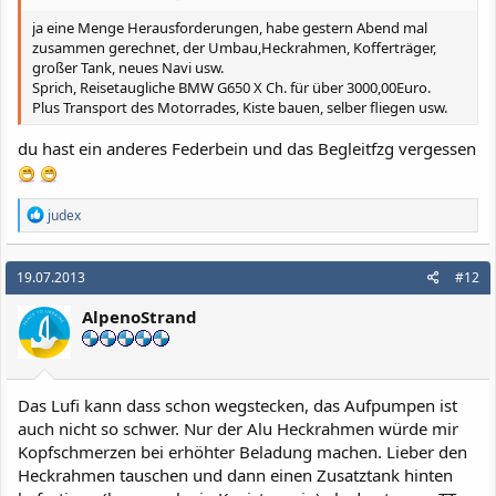
ja eine Menge Herausforderungen, habe gestern Abend mal
zusammen gerechnet, der Umbau,Heckrahmen, Kofferträger,
großer Tank, neues Navi usw.
Sprich, Reisetaugliche BMW G650 X Ch. für über 3000,00Euro.
Plus Transport des Motorrades, Kiste bauen, selber fliegen usw.
du hast ein anderes Federbein und das Begleitfzg vergessen
R
judex
e
a
k
19.07.2013
#12
t
i
AlpenoStrand
o
n
e
n
:
Das Lufi kann dass schon wegstecken, das Aufpumpen ist
auch nicht so schwer. Nur der Alu Heckrahmen würde mir
Kopfschmerzen bei erhöhter Beladung machen. Lieber den
Heckrahmen tauschen und dann einen Zusatztank hinten