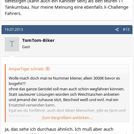
befestigen (kann auch ein Kanister sein) als den teuren TT
Tankumbau. Nur meine Meinung eine ebenfalls X-Challenge
Fahrers.
19.07.2013
#13
TomTom-Biker
T
Gast
AmperTiger schrieb:
Wolle mach doch mal ne Nummer kleiner, allein 3000€ bevor es
losgeht??
ohne das ganze Gerödel soll man auch schön wegfahren können.
Statt sauteurer Lösungen würden sich Weichtaschen anbieten
und jemand der zuhause sitzt, Bescheid weiß und evtl. mal ein
Ersatzteil versenden kann.
Egal wo du hinfährst, auch dort leben Menschen, gibt es Sprit und
Werkstätten.
Zum Vergrößern anklicken....
- - - Aktualisiert - - -
Ja, das sehe ich durchaus ähnlich. Ich muß aber auch