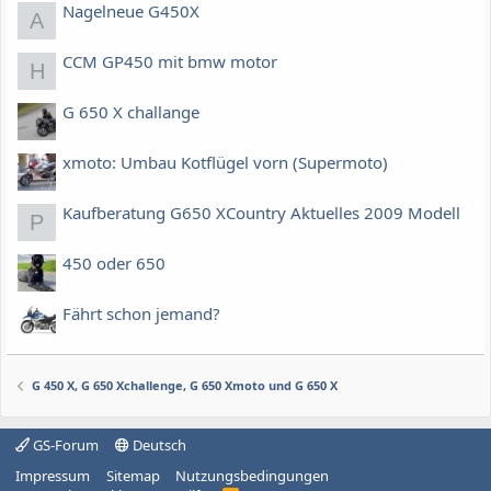
Nagelneue G450X
A
CCM GP450 mit bmw motor
H
G 650 X challange
xmoto: Umbau Kotflügel vorn (Supermoto)
Kaufberatung G650 XCountry Aktuelles 2009 Modell
P
450 oder 650
Fährt schon jemand?
G 450 X, G 650 Xchallenge, G 650 Xmoto und G 650 X
GS-Forum
Deutsch
Impressum
Sitemap
Nutzungsbedingungen