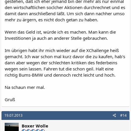
gestehen, daß ich eher jemand bin der mehr als nur einmal
den wirtschaftlichen soclcher Aktionen durchrechnet und es
du hast ein anderes Federbein und das Begleitfzg vergessen
damit dann anschließend läßt. Um sich dann nachher umso
mehr zu ärgern, es nicht doch getan zu haben.
Wenn das Geld ist, würde ich es machen. Man kann die
Investitionen ja auch an anderer Stelle gebrauchen.
Im übrigen habt ihr mich wieder auf die XChallenge heiß
gemacht. Ich war schon mal kurz davor die zu kaufen, hab's
dann aber wegen der schlechten kritiken des federbeins
wegen sein lassen. Fahren tut die schon geil. Halt eine
richtig Bums-BMW und dennoch recht leicht und hoch.
Na schaun mer mal.
Gruß
19.07.2013
#14
Boxer Wolle