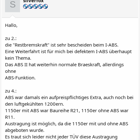
silverfox
o
S
n
e
n
:
Hallo,
zu 2.:
die "Restbremskraft" ist sehr bescheiden beim I-ABS.
Eine Weiterfahrt ist für mich bei defektem I-ABS überhaupt
kein Thema.
Das ABS II hat weiterhin normale Braeskraft, allerdings
ohne
ABS-Funktion.
zu 4.:
ABS war damals ein aufpreispflichtiges Extra, auch noch bei
den luftgekühlten 1200ern.
1150er mit ABS war Baureihe R21, 1150er ohne ABS war
R11.
Austragung ist möglich, da die 1150er mit und ohne ABS
abgeboten wurde.
Es traut sich leider nicht jeder TÜV diese Austragung