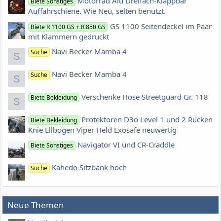
Motorrad Alu Dreifach-Klappbar
Biete Sonstiges
Auffahrschiene. Wie Neu, selten benutzt.
GS 1100 Seitendeckel im Paar
Biete R 1100 GS + R 850 GS
mit Klammern gedruckt
Navi Becker Mamba 4
Suche
S
Navi Becker Mamba 4
Suche
S
Verschenke Hose Streetguard Gr. 118
Biete Bekleidung
S
Protektoren D3o Level 1 und 2 Rücken
Biete Bekleidung
Knie Ellbogen Viper Held Exosafe neuwertig
Navigator VI und CR-Craddle
Biete Sonstiges
Kahedo Sitzbank hoch
Suche
Neue Themen