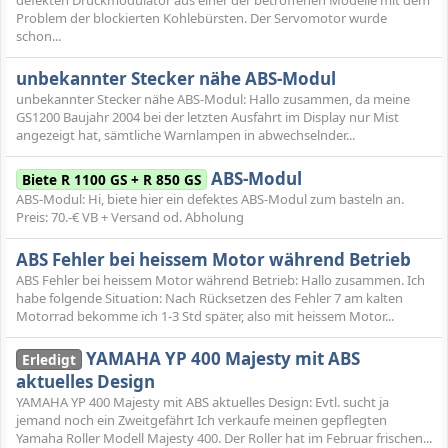
defekten Druckmodulator aus einer der betroffenen Modelle mit dem
Problem der blockierten Kohlebürsten. Der Servomotor wurde
schon...
unbekannter Stecker nähe ABS-Modul
unbekannter Stecker nähe ABS-Modul: Hallo zusammen, da meine
GS1200 Baujahr 2004 bei der letzten Ausfahrt im Display nur Mist
angezeigt hat, sämtliche Warnlampen in abwechselnder...
ABS-Modul
Biete R 1100 GS + R 850 GS
ABS-Modul: Hi, biete hier ein defektes ABS-Modul zum basteln an.
Preis: 70.-€ VB + Versand od. Abholung
ABS Fehler bei heissem Motor während Betrieb
ABS Fehler bei heissem Motor während Betrieb: Hallo zusammen. Ich
habe folgende Situation: Nach Rücksetzen des Fehler 7 am kalten
Motorrad bekomme ich 1-3 Std später, also mit heissem Motor...
YAMAHA YP 400 Majesty mit ABS
Erledigt
aktuelles Design
YAMAHA YP 400 Majesty mit ABS aktuelles Design: Evtl. sucht ja
jemand noch ein Zweitgefährt Ich verkaufe meinen gepflegten
Yamaha Roller Modell Majesty 400. Der Roller hat im Februar frischen...