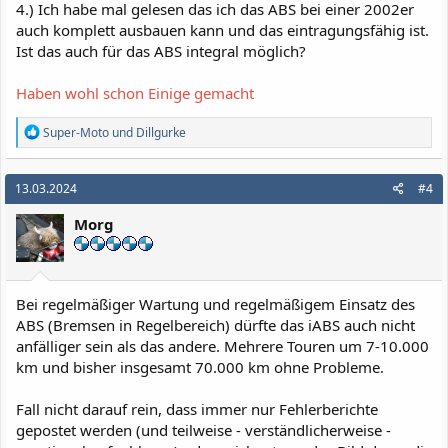
4.) Ich habe mal gelesen das ich das ABS bei einer 2002er
auch komplett ausbauen kann und das eintragungsfähig ist.
Ist das auch für das ABS integral möglich?
Haben wohl schon Einige gemacht
R
Super-Moto
und
Dillgurke
e
a
k
13.03.2024
#4
t
i
Morg
o
n
e
n
:
Bei regelmäßiger Wartung und regelmäßigem Einsatz des
ABS (Bremsen in Regelbereich) dürfte das iABS auch nicht
anfälliger sein als das andere. Mehrere Touren um 7-10.000
km und bisher insgesamt 70.000 km ohne Probleme.
Fall nicht darauf rein, dass immer nur Fehlerberichte
gepostet werden (und teilweise - verständlicherweise -