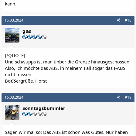
kann.
16.03.2024
#18
g&s
[/QUOTE]
Und schwupps ist man ünber die Grenze hinausgeschossen.
Also, ich möchte das ABS, in meinem Fall sogar das I-ABS
nicht missen.
Bo
GS
ergrüße, Horst
16.03.2024
#19
Sonntagsbummler
Sagen wir mal so; Das ABS ist schon was Gutes. Nur haben