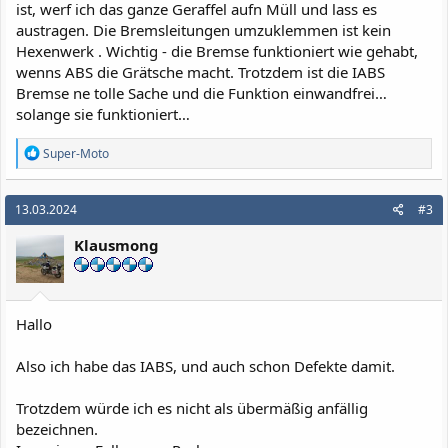
ist, werf ich das ganze Geraffel aufn Müll und lass es
austragen. Die Bremsleitungen umzuklemmen ist kein
Hexenwerk . Wichtig - die Bremse funktioniert wie gehabt,
wenns ABS die Grätsche macht. Trotzdem ist die IABS
Bremse ne tolle Sache und die Funktion einwandfrei…
solange sie funktioniert…
R
Super-Moto
e
a
k
13.03.2024
#3
t
i
Klausmong
o
n
e
n
:
Hallo
Also ich habe das IABS, und auch schon Defekte damit.
Trotzdem würde ich es nicht als übermäßig anfällig
bezeichnen.