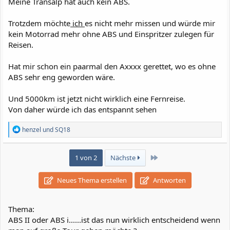
Meine Transalp hat auch kein ABS.
Trotzdem möchte
ich
es nicht mehr missen und würde mir
kein Motorrad mehr ohne ABS und Einspritzer zulegen für
Reisen.
Hat mir schon ein paarmal den Axxxx gerettet, wo es ohne
ABS sehr eng geworden wäre.
Und 5000km ist jetzt nicht wirklich eine Fernreise.
Von daher würde ich das entspannt sehen
R
henzel
und
SQ18
e
a
k
Letzte
1 von 2
Nächste
t
i
o
Neues Thema erstellen
Antworten
n
e
n
Thema:
:
ABS II oder ABS i......ist das nun wirklich entscheidend wenn