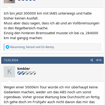
Ich bin jetzt 300000 km mit IABS unterwegs und hatte
bisher keinen Ausfall.
Muss aber dazu sagen, dass ich ab und an Vollbremsungen
in den Regelbereich mache.
Einzig den hinteren Bremssattel musste ich bei ca. 284000
km mal gängig machen.
R
Klausmong
,
henzel
und
GS-Benny
e
a
k
13.03.2024
#16
t
i
kmkler
o
K
n
e
n
:
Wegen einer 5000km Tour würde ich mir überhaupt keine
Gedanken machen, weder um das ABS noch um sonst
irgendwas. Voher grosse Wartung bzw Durchsicht un fertig.
Ich gehe doch im Frühjahr auch nicht davon das mir das