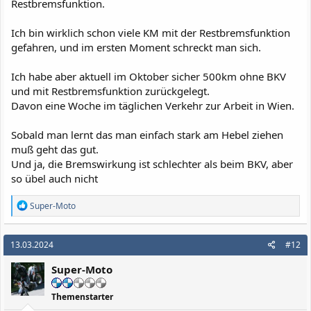
Restbremsfunktion.
Ich bin wirklich schon viele KM mit der Restbremsfunktion
gefahren, und im ersten Moment schreckt man sich.
Ich habe aber aktuell im Oktober sicher 500km ohne BKV
und mit Restbremsfunktion zurückgelegt.
Davon eine Woche im täglichen Verkehr zur Arbeit in Wien.
Sobald man lernt das man einfach stark am Hebel ziehen
muß geht das gut.
Und ja, die Bremswirkung ist schlechter als beim BKV, aber
so übel auch nicht
R
Super-Moto
e
a
k
13.03.2024
#12
t
i
Super-Moto
o
n
e
Themenstarter
n