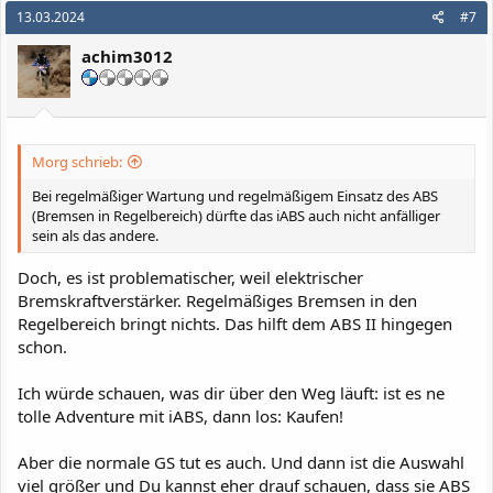
k
13.03.2024
#7
t
i
achim3012
o
n
e
n
:
Morg schrieb:
Bei regelmäßiger Wartung und regelmäßigem Einsatz des ABS
(Bremsen in Regelbereich) dürfte das iABS auch nicht anfälliger
sein als das andere.
Doch, es ist problematischer, weil elektrischer
Bremskraftverstärker. Regelmäßiges Bremsen in den
Regelbereich bringt nichts. Das hilft dem ABS II hingegen
schon.
Ich würde schauen, was dir über den Weg läuft: ist es ne
tolle Adventure mit iABS, dann los: Kaufen!
Aber die normale GS tut es auch. Und dann ist die Auswahl
viel größer und Du kannst eher drauf schauen, dass sie ABS