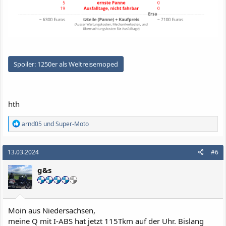
Spoiler:
1250er als Weltreisemoped
hth
R
arnd05
und
Super-Moto
e
a
k
13.03.2024
#6
t
i
g&s
o
n
e
n
:
Moin aus Niedersachsen,
meine Q mit I-ABS hat jetzt 115Tkm auf der Uhr. Bislang