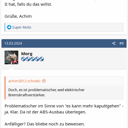
II hat, falls du das willst.
Grüße, Achim
R
Super-Moto
e
a
k
13.03.2024
#8
t
i
Morg
o
n
e
n
:
achim3012 schrieb:
Doch, es ist problematischer, weil elektrischer
Bremskraftverstärker.
Problematischer im Sinne von "es kann mehr kaputtgehen" -
ja. Klar. Da ist der ABS-Ausbau überlegen.
Anfälliger? Das bliebe noch zu beweisen.