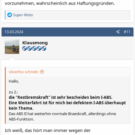
vorzunehmen, wahrscheinlich aus Haftungsgründen.
R
Super-Moto
e
a
k
13.03.2024
#11
t
i
Klausmong
o
n
e
n
:
silverfox schrieb:
Hallo,
zu 2.:
die "Restbremskraft" ist sehr bescheiden beim I-ABS.
Eine Weiterfahrt ist für mich bei defektem I-ABS überhaupt
kein Thema.
Das ABS II hat weiterhin normale Braeskraft, allerdings ohne
ABS-Funktion.
Ich weiß, das hört man immer wegen der