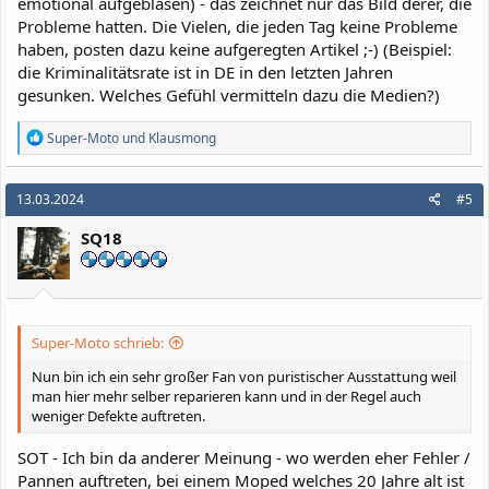
emotional aufgeblasen) - das zeichnet nur das Bild derer, die
Probleme hatten. Die Vielen, die jeden Tag keine Probleme
haben, posten dazu keine aufgeregten Artikel ;-) (Beispiel:
die Kriminalitätsrate ist in DE in den letzten Jahren
gesunken. Welches Gefühl vermitteln dazu die Medien?)
R
Super-Moto
und
Klausmong
e
a
k
13.03.2024
#5
t
i
SQ18
o
n
e
n
:
Super-Moto schrieb:
Nun bin ich ein sehr großer Fan von puristischer Ausstattung weil
man hier mehr selber reparieren kann und in der Regel auch
weniger Defekte auftreten.
SOT - Ich bin da anderer Meinung - wo werden eher Fehler /
Pannen auftreten, bei einem Moped welches 20 Jahre alt ist