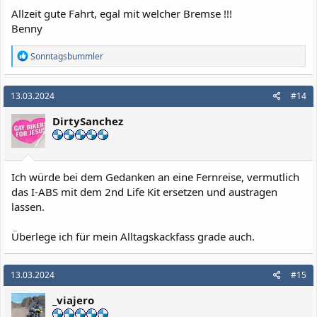
Allzeit gute Fahrt, egal mit welcher Bremse !!!
Benny
R
Sonntagsbummler
e
a
k
13.03.2024
#14
t
i
DirtySanchez
o
n
e
n
:
Ich würde bei dem Gedanken an eine Fernreise, vermutlich
das I-ABS mit dem 2nd Life Kit ersetzen und austragen
lassen.
Überlege ich für mein Alltagskackfass grade auch.
13.03.2024
#15
_viajero