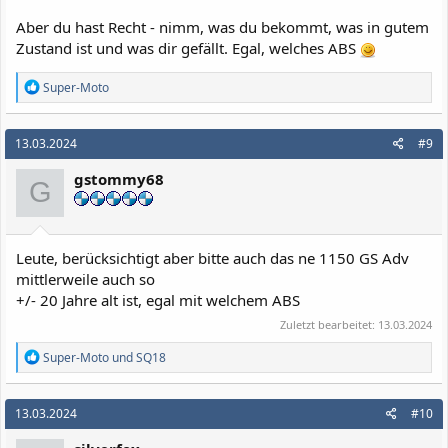
Aber du hast Recht - nimm, was du bekommt, was in gutem
Zustand ist und was dir gefällt. Egal, welches ABS
R
Super-Moto
e
a
k
13.03.2024
#9
t
i
gstommy68
o
G
n
e
n
:
Leute, berücksichtigt aber bitte auch das ne 1150 GS Adv
mittlerweile auch so
+/- 20 Jahre alt ist, egal mit welchem ABS
Zuletzt bearbeitet:
13.03.2024
R
Super-Moto
und
SQ18
e
a
k
13.03.2024
#10
t
i