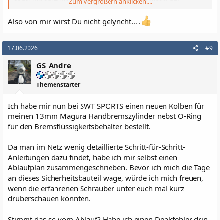
Zum Vergrößern anklicken....
Vorderman gebracht. Aber vorsicht, man muss wissen, was man
da tut.
Also von mir wirst Du nicht gelyncht…..
Gruß Martin
17.06.2026
#9
GS_Andre
Themenstarter
Ich habe mir nun bei SWT SPORTS einen neuen Kolben für
meinen 13mm Magura Handbremszylinder nebst O-Ring
für den Bremsflüssigkeitsbehälter bestellt.
Da man im Netz wenig detaillierte Schritt-für-Schritt-
Anleitungen dazu findet, habe ich mir selbst einen
Ablaufplan zusammengeschrieben. Bevor ich mich die Tage
an dieses Sicherheitsbauteil wage, würde ich mich freuen,
wenn die erfahrenen Schrauber unter euch mal kurz
drüberschauen könnten.
Stimmt das so vom Ablauf? Habe ich einen Denkfehler drin