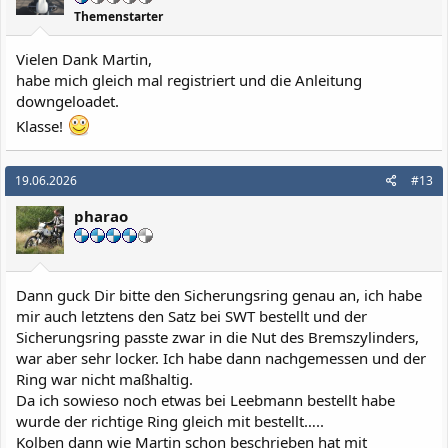
e
Themenstarter
(Sicherungszange für Innenringe erforderlich).
n
Variante B:
Eine kleine Madenschraube von
:
unten/außen am Gehäuse, die in die Nut des
Vielen Dank Martin,
Kolbens greift.
habe mich gleich mal registriert und die Anleitung
Nach dem Lösen der Sicherung den alten Kolben mitsamt
downgeloadet.
der Feder herausziehen (Reihenfolge der Scheiben/Feder
Klasse!
genau merken).
3. Reinigung & Einbau
19.06.2026
#13
Die Zylinderlaufbahn inspizieren. Reinigung ausschließlich
mit frischer Bremsflüssigkeit oder rückstandsfreiem
pharao
Bremsenreiniger (keine harten Gegenstände!).
Den neuen Kolben und die neuen Gummimanschetten vor
dem Einsetzen großzügig mit frischer Bremsflüssigkeit
benetzen, damit beim Einführen nichts trocken reibt oder
Dann guck Dir bitte den Sicherungsring genau an, ich habe
sich umstülpt.
Feder aufstecken, Kolben gerade und vorsichtig gegen den
mir auch letztens den Satz bei SWT bestellt und der
Federdruck in den Zylinder schieben.
Sicherungsring passte zwar in die Nut des Bremszylinders,
Seegering wieder einsetzen (bzw. Madenschraube handfest
war aber sehr locker. Ich habe dann nachgemessen und der
anziehen) und den sicheren Sitz prüfen.
Ring war nicht maßhaltig.
Neue Staubmanschette reindrücken, neuen O-Ring am
Da ich sowieso noch etwas bei Leebmann bestellt habe
Behälter verbauen und den Bremshebel (Lagerschraube
wurde der richtige Ring gleich mit bestellt…..
leicht gefettet) wieder montieren.
Kolben dann wie Martin schon beschrieben hat mit