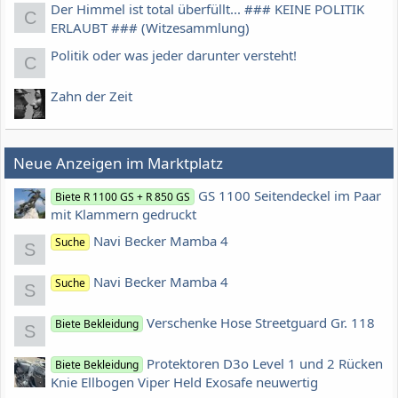
Der Himmel ist total überfüllt... ### KEINE POLITIK
C
ERLAUBT ### (Witzesammlung)
Politik oder was jeder darunter versteht!
C
Zahn der Zeit
Neue Anzeigen im Marktplatz
GS 1100 Seitendeckel im Paar
Biete R 1100 GS + R 850 GS
mit Klammern gedruckt
Navi Becker Mamba 4
Suche
S
Navi Becker Mamba 4
Suche
S
Verschenke Hose Streetguard Gr. 118
Biete Bekleidung
S
Protektoren D3o Level 1 und 2 Rücken
Biete Bekleidung
Knie Ellbogen Viper Held Exosafe neuwertig