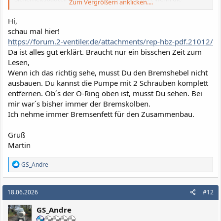
Zum Vergrößern anklicken....
erfahrenen Schrauber unter euch mal kurz drüberschauen
könnten.
Hi,
schau mal hier!
Stimmt das so vom Ablauf? Habe ich einen Denkfehler drin oder
https://forum.2-ventiler.de/attachments/rep-hbz-pdf.21012/
gibt es noch den ultimativen Werkstatt-Trick, den ich beachten
Da ist alles gut erklärt. Braucht nur ein bisschen Zeit zum
sollte?
Lesen,
Hier ist mein Entwurf:
Wenn ich das richtig sehe, musst Du den Bremshebel nicht
ausbauen. Du kannst die Pumpe mit 2 Schrauben komplett
Mein Ablaufplan: Kolbentausch Magura
entfernen. Ob´s der O-Ring oben ist, musst Du sehen. Bei
13mm (2-Ventiler GS)
mir war´s bisher immer der Bremskolben.
1. Vorbereitung & Demontage
Ich nehme immer Bremsenfett für den Zusammenbau.
Bremsflüssigkeit aus dem Ausgleichsbehälter absaugen
Gruß
und das System über den Bremssattel unten komplett
Martin
leeren.
Lagerschraube des Bremshebels lösen, Hebel abnehmen
Die schwarze Staubmanschette vorsichtig mit einer
R
GS_Andre
e
Reißnadel/kleinem Schraubendreher heraushebeln.
a
k
2. Kolbenausbau (Die Sicherung)
18.06.2026
#12
t
Soweit ich weiß, wird der Kolben im Gehäuse gesichert.
i
GS_Andre
o
Hier muss ich schauen, was bei meiner Basic verbaut ist:
n
Variante A:
Ein innenliegender Seegering/Sprengring