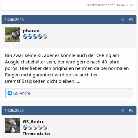
Zuletzt bearbeitet:
14.06.2026
14.06.2026
#5
pharao
Bin zwar keine KI, aber es könnte auch der O-Ring am
Ausgleichsbehälter sein, der wird gerne nach 40 Jahre
porös. Hier lieber den originalen nehmen da bei normalen
Ringen nicht garantiert wird ob sie auch bei
Bremsflüssigkeiten dicht bleiben…..
R
GS_Andre
e
a
k
14.06.2026
#6
t
i
GS_Andre
o
n
e
Themenstarter
n