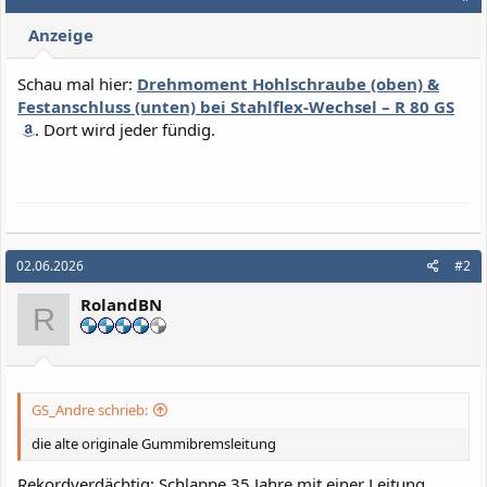
Anzeige
Schau mal hier:
Drehmoment Hohlschraube (oben) &
Festanschluss (unten) bei Stahlflex-Wechsel – R 80 GS
. Dort wird jeder fündig.
02.06.2026
#2
RolandBN
R
GS_Andre schrieb:
die alte originale Gummibremsleitung
Rekordverdächtig: Schlappe 35 Jahre mit einer Leitung.