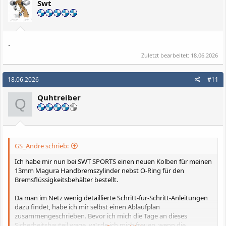
Swt
.
Zuletzt bearbeitet:
18.06.2026
18.06.2026
#11
Quhtreiber
Q
GS_Andre schrieb:
Ich habe mir nun bei SWT SPORTS einen neuen Kolben für meinen
13mm Magura Handbremszylinder nebst O-Ring für den
Bremsflüssigkeitsbehälter bestellt.
Da man im Netz wenig detaillierte Schritt-für-Schritt-Anleitungen
dazu findet, habe ich mir selbst einen Ablaufplan
zusammengeschrieben. Bevor ich mich die Tage an dieses
Sicherheitsbauteil wage, würde ich mich freuen, wenn die