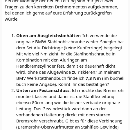
Bei der Montage der neuen Leitung sind mir jetzt zwei
Fragen zu den korrekten Drehmomenten aufgekommen,
bei denen ich gerne auf eure Erfahrung zurückgreifen
würde:
Oben am Ausgleichsbehälter:
Ich verwende die
originale BMW-Stahlhohlschraube weiter. Spiegler hat
dem Set Alu-Dichtringe (keine Kupferringe) beigelegt.
Mit wie viel Nm zieht ihr die Stahlhohlschraube in
Kombination mit den Aluringen am
Handbremszylinder fest, damit es dauerhaft dicht
wird, ohne das Alugewinde zu riskieren? In meinem
BMV Werkstatthandbuch finde ich
7,3 Nm
(im bucheli
buch keine Angabe). Könnt ihr das bestätigen?
Unten am Festanschluss:
Ich möchte das Bremsrohr
montiert lassen und daher ist die Stahlflexleitung
ebenso 80cm lang wie die bisher verbaute originale
Leitung. Das Gewindestück wird dann an der
vorhandenen Halterung direkt mit dem starren
Bremsrohr verschraubt. Gibt es für diese Verbindung
(Bremsrohr-Überwurfmutter an Stahlflex-Gewinde)