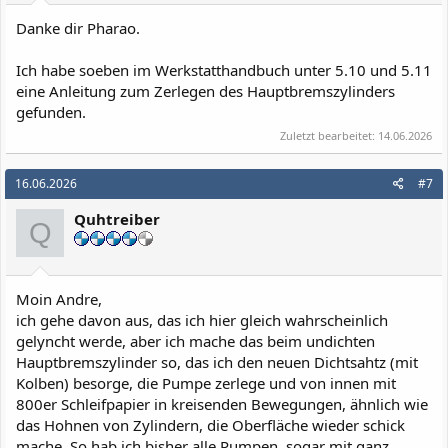
:
Danke dir Pharao.
Ich habe soeben im Werkstatthandbuch unter 5.10 und 5.11
eine Anleitung zum Zerlegen des Hauptbremszylinders
gefunden.
Zuletzt bearbeitet:
14.06.2026
16.06.2026
#7
Quhtreiber
Q
Moin Andre,
ich gehe davon aus, das ich hier gleich wahrscheinlich
gelyncht werde, aber ich mache das beim undichten
Hauptbremszylinder so, das ich den neuen Dichtsahtz (mit
Kolben) besorge, die Pumpe zerlege und von innen mit
800er Schleifpapier in kreisenden Bewegungen, ähnlich wie
das Hohnen von Zylindern, die Oberfläche wieder schick
mache. So hab ich bisher alle Pumpen, sogar mit ganz