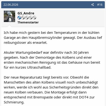
k
22.06.2026
#16
t
i
GS_Andre
o
n
e
Themenstarter
n
:
Ich habe mich gestern bei den Temperaturen in der kühlen
Garage an den Hauptbremszylinder gewagt. Der Ausbau lief
reibungsloser als erwartet.
Akuter Wartungsbedarf war definitiv nach 30 Jahren
gegeben. Nach der Demontage des Kolbens und einer
ersten mechanischen Reinigung ist das Gehäuse nun bereit
für ein kurzes Ultraschallbad.
Der neue Reparatursatz liegt bereits vor. Obwohl die
Manschetten des alten Kolbens visuell noch unbeschädigt
wirken, werde ich wohl aus Sicherheitsgründen direkt den
neuen Kolben verbauen. Die Montage erfolgt dann
entsprechend mit Bremspaste oder direkt mit DOT4 zur
Schmierung.