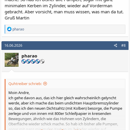
minimalen Kerben im Zylinder, wieder auf Vorderman
gebracht. Aber vorsicht, man muss wissen, was man da tut.
Gruß Martin
R
pharao
e
a
k
16.06.2026
#8
t
i
pharao
o
n
e
n
:
Quhtreiber schrieb:
Moin Andre,
ich gehe davon aus, das ich hier gleich wahrscheinlich gelyncht
werde, aber ich mache das beim undichten Hauptbremszylinder
so, das ich den neuen Dichtsahtz (mit Kolben) besorge, die Pumpe
zerlege und von innen mit 800er Schleifpapier in kreisenden
Bewegungen, ähnlich wie das Hohnen von Zylindern, die
Oberfläche wieder schick mache. So hab ich bisher alle Pumpen,
sogar mit ganz minimalen Kerben im Zylinder, wieder auf