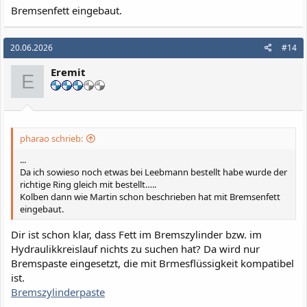
4. Befüllen & Entlüften
Bremsenfett eingebaut.
Neue Bremsflüssigkeit rein. Beim Entlüften (besonders am
Anfang durch manuelles Pumpen) den Bremshebel
20.06.2026
#14
maximal bis zur Hälfte des Hebelwegs
ziehen, um den
neuen Kolben und die Dichtlippen nicht direkt an einem
Eremit
eventuellen alten Schmutz-/Rostrand im hinteren
E
Zylinderbereich zu beschädigen. Noch besser: Direkt von
unten mit einer Unterdruckpumpe blasenfrei absaugen.
Was meint ihr? Passt das so?
pharao schrieb:
...
Da ich sowieso noch etwas bei Leebmann bestellt habe wurde der
richtige Ring gleich mit bestellt…..
Kolben dann wie Martin schon beschrieben hat mit Bremsenfett
eingebaut.
Dir ist schon klar, dass Fett im Bremszylinder bzw. im
Hydraulikkreislauf nichts zu suchen hat? Da wird nur
Bremspaste eingesetzt, die mit Brmesflüssigkeit kompatibel
ist.
Bremszylinderpaste