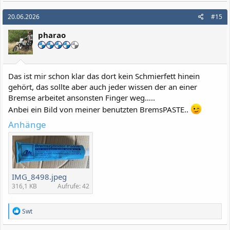
20.06.2026
#15
pharao
Das ist mir schon klar das dort kein Schmierfett hinein
gehört, das sollte aber auch jeder wissen der an einer
Bremse arbeitet ansonsten Finger weg…..
Anbei ein Bild von meiner benutzten BremsPASTE..
Anhänge
IMG_8498.jpeg
316,1 KB
Aufrufe: 42
R
Swt
e
a