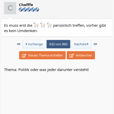
i
Chefffe
o
C
n
e
n
:
Es muss erst die
persönlich treffen, vorher gibt
es kein Umdenken.
Erste
Letzte
Vorherige
632 von 860
Nächste
Neues Thema erstellen
Antworten
Thema:
Politik oder was jeder darunter versteht!