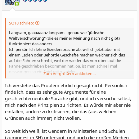
SQ18 schrieb:
Langsam, gaaaaaanz langsam - genau wie "jüdische
Weltverschwörung" (die es meiner Meinung nach nicht gibt)
funktioniert das anders.
Ich persönlich lehne Gendersprache ab, will ich jetzt aber mit
einem Laden oder Behörde Geschäfte machen welcher sich das
auf die Fahnen schreibt, weil der wieder das von oben auf die
Fahne geschrieben bekommen hat, oä. ist man schnell mal
gezwungen so ein Spiel mitzuspielen.
Zum Vergrößern anklicken....
Der Cheffe*innen gendert?
(Also der hier aus'm Forum bestimmt nicht, aber andere
)
Ich verstehe das Problem ehrlich gesagt nicht. Persönlich
Ich will vielleicht ein bessere Position im Laden...
finde ich, dass es sehr gute Argumente für eine
Angenehmerweise merke ich wie sich das in den letzten Monden
geschlechterneutrale Sprache gibt, und ich versuche selbst,
reduziert hat.
mich nach den Prinzipien zu richten. Es würde mir aber nie
einfallen, andere zu kritisieren, die das (aus welchen
Gründen auch immer) nicht wollen.
So weit ich weiß, ist Gendern in Ministerien und Schulen
(zumindest in SH) untersagt, und auch die großen Medien