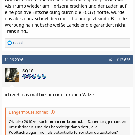
Als Trump wieder am Horizont erschien und der Laden auf
eine positive Entscheidung durch die FCC(?) hoffte, wurde
das alels ganz schnell beerdigt - tja und jetzt sind z.B. in der
Werbung halt hübsche weiße Landeier die garantiert nicht
Trans sind...
R
Coool
e
a
k
11.06.2026
#12.626
t
i
SQ18
o
n
e
n
:
ich zieh das mal hierhin um - drüben Witze
Dangermouse schrieb:
Ok, also 2010 versucht
ein irrer Islamist
in Dänemark, jemanden
umzubringen. Und das berechtigt dann dazu, alle
Kopftuchträgerinnen als potentielle Terroristen darzustellen?