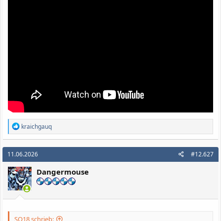
R
kraichgauq
e
a
k
11.06.2026
#12.627
t
i
Dangermouse
o
n
e
n
:
SQ18 schrieb: