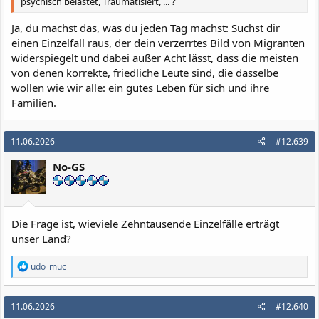
psychisch belastet, Traumatisiert, ... ?
Ja, du machst das, was du jeden Tag machst: Suchst dir
einen Einzelfall raus, der dein verzerrtes Bild von Migranten
widerspiegelt und dabei außer Acht lässt, dass die meisten
von denen korrekte, friedliche Leute sind, die dasselbe
wollen wie wir alle: ein gutes Leben für sich und ihre
Familien.
11.06.2026
#12.639
No-GS
Die Frage ist, wieviele Zehntausende Einzelfälle erträgt
unser Land?
R
udo_muc
e
a
k
11.06.2026
#12.640
t