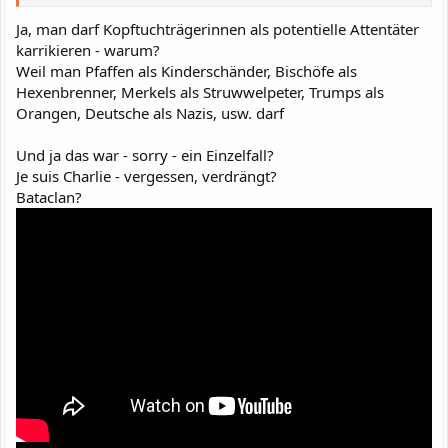
Ja, man darf Kopftuchträgerinnen als potentielle Attentäter
karrikieren - warum?
Weil man Pfaffen als Kinderschänder, Bischöfe als
Hexenbrenner, Merkels als Struwwelpeter, Trumps als
Orangen, Deutsche als Nazis, usw. darf
Und ja das war - sorry - ein Einzelfall?
Je suis Charlie - vergessen, verdrängt?
Bataclan?