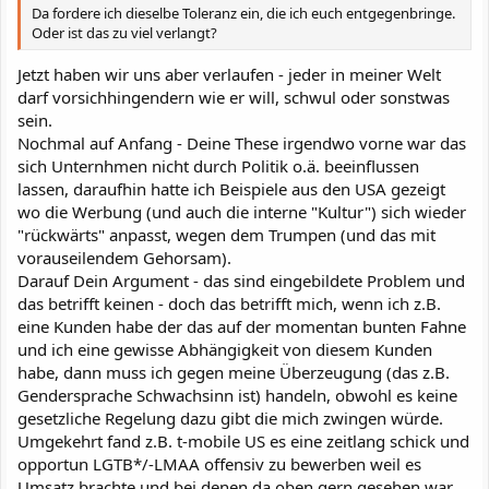
Da fordere ich dieselbe Toleranz ein, die ich euch entgegenbringe.
Oder ist das zu viel verlangt?
Jetzt haben wir uns aber verlaufen - jeder in meiner Welt
darf vorsichhingendern wie er will, schwul oder sonstwas
sein.
Nochmal auf Anfang - Deine These irgendwo vorne war das
sich Unternhmen nicht durch Politik o.ä. beeinflussen
lassen, daraufhin hatte ich Beispiele aus den USA gezeigt
wo die Werbung (und auch die interne "Kultur") sich wieder
"rückwärts" anpasst, wegen dem Trumpen (und das mit
vorauseilendem Gehorsam).
Darauf Dein Argument - das sind eingebildete Problem und
das betrifft keinen - doch das betrifft mich, wenn ich z.B.
eine Kunden habe der das auf der momentan bunten Fahne
und ich eine gewisse Abhängigkeit von diesem Kunden
habe, dann muss ich gegen meine Überzeugung (das z.B.
Gendersprache Schwachsinn ist) handeln, obwohl es keine
gesetzliche Regelung dazu gibt die mich zwingen würde.
Umgekehrt fand z.B. t-mobile US es eine zeitlang schick und
opportun LGTB*/-LMAA offensiv zu bewerben weil es
Umsatz brachte und bei denen da oben gern gesehen war.