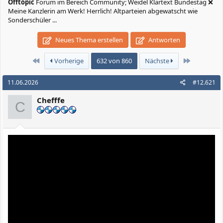
Offtopic
Forum im Bereich Community; Weidel Klartext Bundestag ❌
Meine Kanzlerin am Werk! Herrlich! Altparteien abgewatscht wie
Sonderschüler ...
Neues Thema erstellen
Antworten
Erste
Letzte
Vorherige
632 von 860
Nächste
11.06.2026
#12.621
Chefffe
C