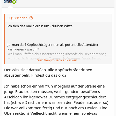
SQ18 schrieb:
ich zieh das mal hierhin um - drüben Witze
Ja, man darf Kopftuchträgerinnen als potentielle Attentäter
karrikieren - warum?
Weil man Pfaffen als Kinderschänder, Bischöfe als Hexenbrenner,
Merkels als Struwwelpeter, Trumps als Orangen, Deutsche als
Zum Vergrößern anklicken....
Nazis, usw. darf
Der Witz zielt darauf ab, alle Kopftuchträgerinnen
Und ja das war - sorry - ein Einzelfall?
abzustempeln. Findest du das o.k.?
Je suis Charlie - vergessen, verdrängt?
Bataclan?
Ich habe schon einmal früh morgens auf der Straße eine
junge Frau trösten müssen, weil irgendein besoffenes
Arschloch ihr irgendwas Dummes entgegengeschleudert
hat (ich weiß nicht mehr was, zieh den Feudel aus oder so).
Die war vollkommen fertig und nur noch am Heulen. Eine
Überreaktion? Vielleicht nicht, wenn einem so etwas