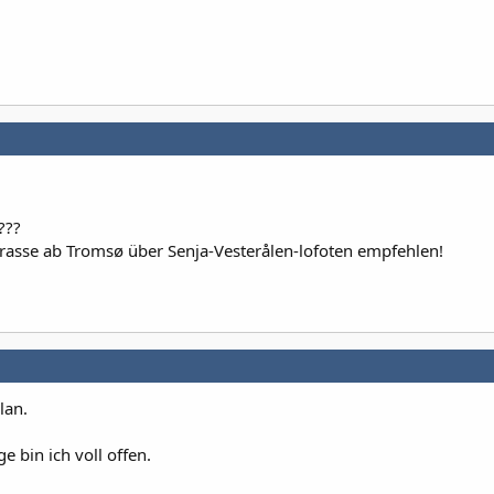
???
rasse ab Tromsø über Senja-Vesterålen-lofoten empfehlen!
lan.
 bin ich voll offen.