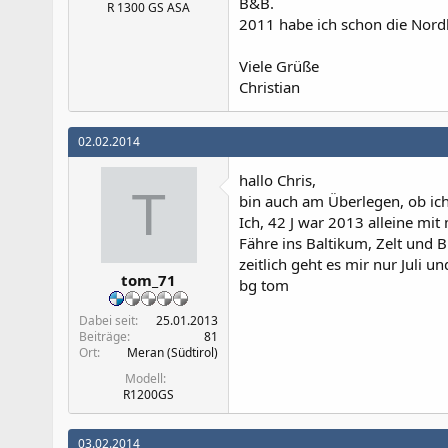
B&B.
R 1300 GS ASA
2011 habe ich schon die Nor
Viele Grüße
Christian
02.02.2014
hallo Chris,
T
bin auch am Überlegen, ob ic
Ich, 42 J war 2013 alleine mi
Fähre ins Baltikum, Zelt und B
zeitlich geht es mir nur Juli u
tom_71
bg tom
Dabei seit
25.01.2013
Beiträge
81
Ort
Meran (Südtirol)
Modell
R1200GS
03.02.2014