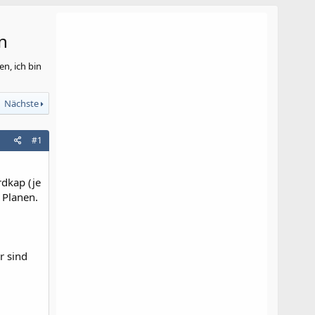
n
n, ich bin
Nächste
#1
rdkap (je
 Planen.
r sind