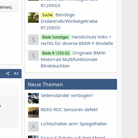
R1200GS
ahren).
Benötige
Suche
Endantrieb/Winkelgetriebe
R1200GS
Handschutz links +
Biete Sonstiges
S
rechts für diverse BMW F-Modelle
Originale BMW-
Biete R 1250 GS
S
Motorrad Multifunktionale
Blinkleuchten
#4
Neue Themen
Seitenständer verbogen?
n
RDKS RDC Sensoren defekt
Lichtschalter amn Spiegelhalter
A
Space X Rakete auf dem Mond