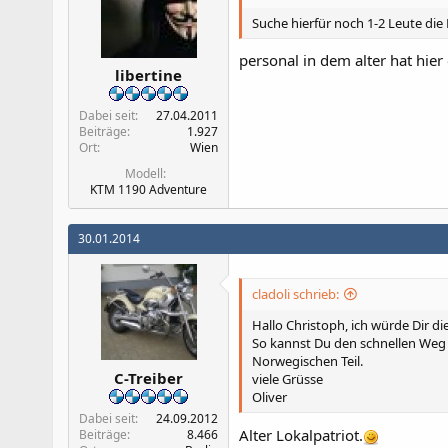
e
n
Suche hierfür noch 1-2 Leute die
:
personal in dem alter hat hier
libertine
Dabei seit
27.04.2011
Beiträge
1.927
Ort
Wien
Modell
KTM 1190 Adventure
30.01.2014
cladoli schrieb:
Hallo Christoph, ich würde Dir d
So kannst Du den schnellen Weg 
Norwegischen Teil.
C-Treiber
viele Grüsse
Oliver
Dabei seit
24.09.2012
Alter Lokalpatriot.
Beiträge
8.466