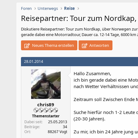
Foren
Unterwegs
Reise
Reisepartner: Tour zum Nordkap
Diskutiere
Reisepartner: Tour zum Nordkap, über Norwegen zu
gerade dabei eine Motorradtour, Dauer ca. 12-14 Tage, 6000 km
Neues Thema erstellen
Antworten
28.01.2014
Hallo Zusammen,
ich bin gerade dabei eine Mo
nach Wetter Verhältnissen u
Zeitraum soll Zwischen Ende Ma
chris89
Suche hierfür noch 1-2 Leute 
Themenstarter
(20-30 Jahren).
Dabei seit
25.05.2013
Beiträge
34
Zu mir, ich bin 24 Jahre jung 
Ort
88267 Vogt