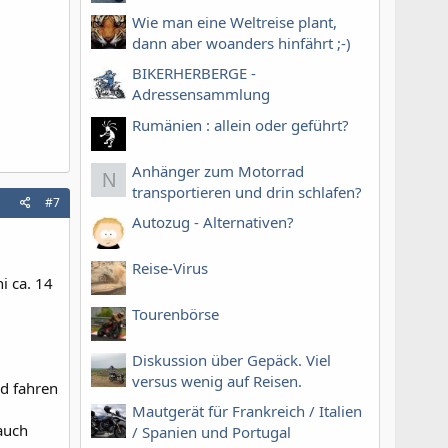
Wie man eine Weltreise plant,
dann aber woanders hinfährt ;-)
BIKERHERBERGE -
Adressensammlung
Rumänien : allein oder geführt?
Anhänger zum Motorrad
N
transportieren und drin schlafen?
#7
Autozug - Alternativen?
Reise-Virus
i ca. 14
Tourenbörse
Diskussion über Gepäck. Viel
versus wenig auf Reisen.
nd fahren
Mautgerät für Frankreich / Italien
 auch
/ Spanien und Portugal