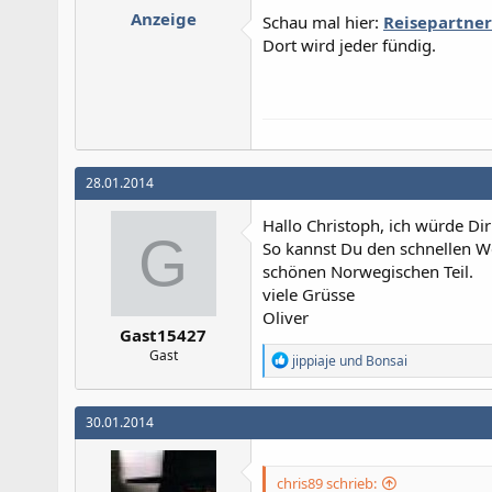
i
Anzeige
Schau mal hier:
Reisepartne
o
n
Dort wird jeder fündig.
e
n
:
28.01.2014
Hallo Christoph, ich würde Di
G
So kannst Du den schnellen We
schönen Norwegischen Teil.
viele Grüsse
Oliver
Gast15427
Gast
R
jippiaje
und
Bonsai
e
a
k
30.01.2014
t
i
o
n
chris89 schrieb: