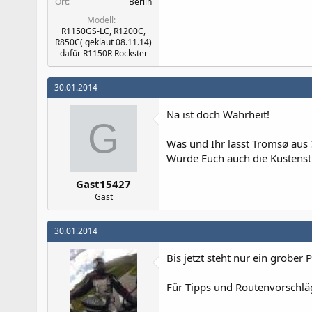
Ort
Berlin
Modell
R1150GS-LC, R1200C,
R850C( geklaut 08.11.14)
dafür R1150R Rockster
30.01.2014
Na ist doch Wahrheit!
G
Was und Ihr lasst Tromsø aus 
Würde Euch auch die Küstenst
Gast15427
Gast
30.01.2014
Bis jetzt steht nur ein grober P
Für Tipps und Routenvorschläge