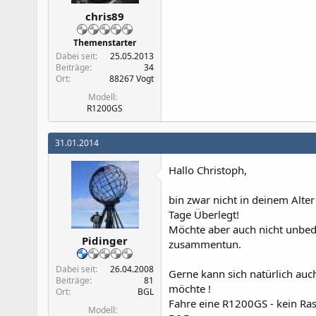
chris89
Themenstarter
Dabei seit
25.05.2013
Beiträge
34
Ort
88267 Vogt
Modell
R1200GS
31.01.2014
Hallo Christoph,
bin zwar nicht in deinem Alter
Tage Überlegt!
Möchte aber auch nicht unbedi
Pidinger
zusammentun.
Dabei seit
26.04.2008
Gerne kann sich natürlich au
Beiträge
81
möchte !
Ort
BGL
Fahre eine R1200GS - kein Rase
Modell