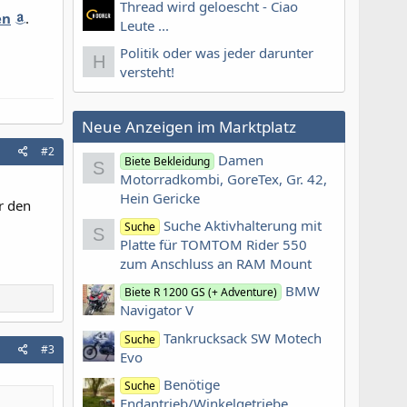
Thread wird geloescht - Ciao
en
.
Leute ...
Politik oder was jeder darunter
H
versteht!
Neue Anzeigen im Marktplatz
#2
Damen
Biete Bekleidung
S
Motorradkombi, GoreTex, Gr. 42,
Hein Gericke
r den
Suche Aktivhalterung mit
Suche
S
Platte für TOMTOM Rider 550
zum Anschluss an RAM Mount
BMW
Biete R 1200 GS (+ Adventure)
Navigator V
Tankrucksack SW Motech
Suche
#3
Evo
Benötige
Suche
Endantrieb/Winkelgetriebe