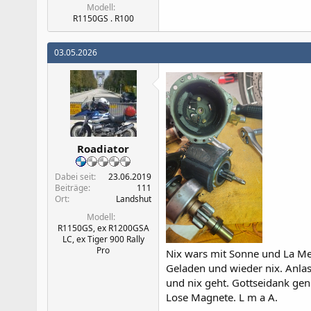
Modell
R1150GS . R100
03.05.2026
Roadiator
Dabei seit
23.06.2019
Beiträge
111
Ort
Landshut
Modell
R1150GS, ex R1200GSA
LC, ex Tiger 900 Rally
Pro
Nix wars mit Sonne und La Mer.
Geladen und wieder nix. Anlas
und nix geht. Gottseidank gen
Lose Magnete. L m a A.