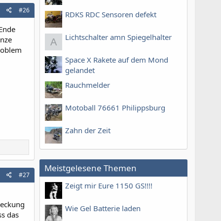
#26
RDKS RDC Sensoren defekt
 Ende
Lichtschalter amn Spiegelhalter
anze
A
Problem
Space X Rakete auf dem Mond
gelandet
Rauchmelder
Motoball 76661 Philippsburg
Zahn der Zeit
Meistgelesene Themen
#27
Zeigt mir Eure 1150 GS!!!!
bdeckung
Wie Gel Batterie laden
ss das