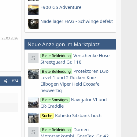
F900 GS Adventure
Nadellager HAG - Schwinge defekt
:
25.03.2026
Neue Anzeigen im Marktplatz
Verschenke Hose
Biete Bekleidung
S
Streetguard Gr. 118
Protektoren D3o
Biete Bekleidung
Level 1 und 2 Rücken Knie
#24
Ellbogen Viper Held Exosafe
neuwertig
Navigator VI und
Biete Sonstiges
CR-Craddle
Kahedo Sitzbank hoch
Suche
Damen
Biete Bekleidung
S
Motorradkombi, GoreTex, Gr. 42,