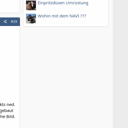
Einpritzdüsen Umrüstung
Wohin mit dem NAVI ???
#29
kts ned.
ngebaut
he Bild.