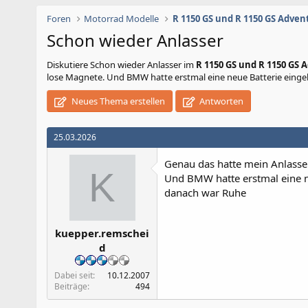
Foren
Motorrad Modelle
R 1150 GS und R 1150 GS Adven
Schon wieder Anlasser
Diskutiere
Schon wieder Anlasser
im
R 1150 GS und R 1150 GS 
lose Magnete. Und BMW hatte erstmal eine neue Batterie eingeb
Neues Thema erstellen
Antworten
25.03.2026
Genau das hatte mein Anlass
K
Und BMW hatte erstmal eine n
danach war Ruhe
kuepper.remschei
d
Dabei seit
10.12.2007
Beiträge
494