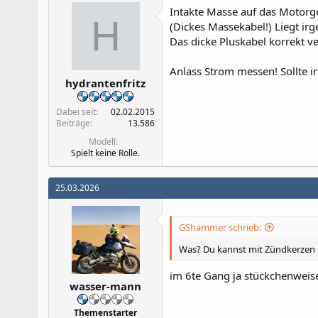
Intakte Masse auf das Motor
H
(Dickes Massekabel!) Liegt i
Das dicke Pluskabel korrekt v
Anlass Strom messen! Sollte 
hydrantenfritz
Dabei seit
02.02.2015
Beiträge
13.586
Modell
Spielt keine Rolle.
25.03.2026
GShammer schrieb:
Was? Du kannst mit Zündkerzen
im 6te Gang ja stückchenweis
wasser-mann
Themenstarter