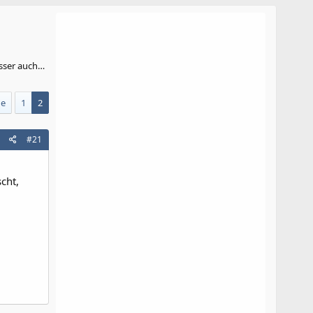
sser auch…
ge
1
2
#21
cht,