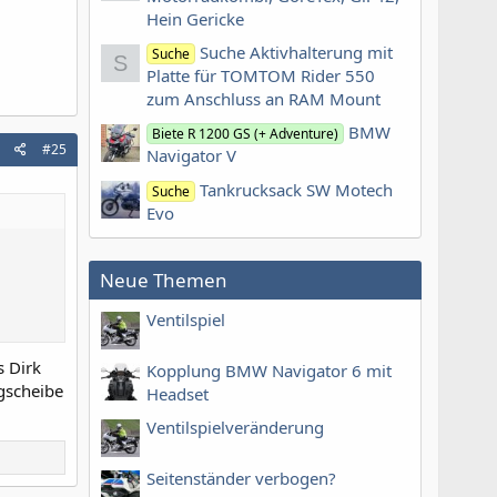
Hein Gericke
Suche Aktivhalterung mit
Suche
S
Platte für TOMTOM Rider 550
zum Anschluss an RAM Mount
BMW
Biete R 1200 GS (+ Adventure)
#25
Navigator V
Tankrucksack SW Motech
Suche
Evo
Neue Themen
Ventilspiel
s Dirk
Kopplung BMW Navigator 6 mit
gscheibe
Headset
Ventilspielveränderung
Seitenständer verbogen?