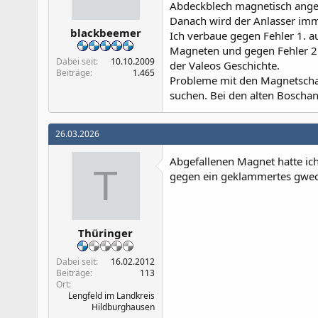
Abdeckblech magnetisch angez
:
Danach wird der Anlasser imm
blackbeemer
Ich verbaue gegen Fehler 1. a
Magneten und gegen Fehler 2.
Dabei seit
10.10.2009
der Valeos Geschichte.
Beiträge
1.465
Probleme mit den Magnetschal
suchen. Bei den alten Boschan
26.03.2026
Abgefallenen Magnet hatte ic
T
gegen ein geklammertes gwec
Thüringer
Dabei seit
16.02.2012
Beiträge
113
Ort
Lengfeld im Landkreis
Hildburghausen