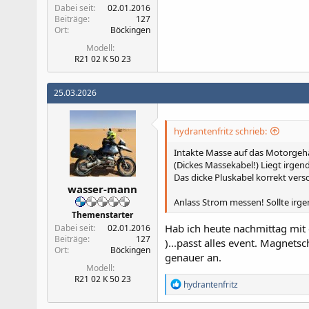
Dabei seit
02.01.2016
Beiträge
127
Ort
Böckingen
Modell
R21 02 K 50 23
25.03.2026
hydrantenfritz schrieb:
Intakte Masse auf das Motorgeh
(Dickes Massekabel!) Liegt irge
Das dicke Pluskabel korrekt vers
wasser-mann
Anlass Strom messen! Sollte ir
Themenstarter
Hab ich heute nachmittag mit 
Dabei seit
02.01.2016
Beiträge
127
)...passt alles event. Magnet
Ort
Böckingen
genauer an.
Modell
R21 02 K 50 23
R
hydrantenfritz
e
a