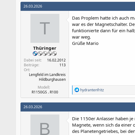
k
26.03.2026
t
i
Das Proplem hatte ich auch ma
o
T
n
war es der Magnetschalter. De
e
funktionierte dann für ein ha
n
war weg.
:
Grüße Mario
Thüringer
Dabei seit
16.02.2012
Beiträge
113
Ort
Lengfeld im Landkreis
Hildburghausen
Modell
R
hydrantenfritz
R1150GS . R100
e
a
k
26.03.2026
t
i
Die 1150er Anlasser haben je
o
B
n
Magnete, wenn sich da einer o
e
des Planetengetriebes, bei d
n