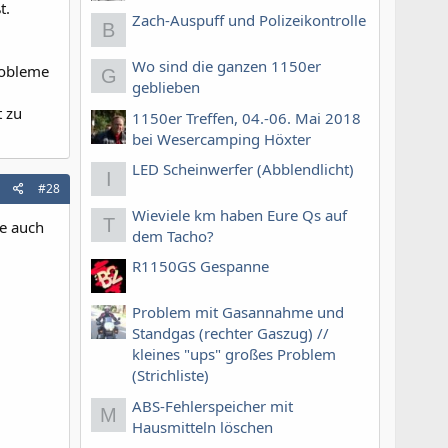
t.
Zach-Auspuff und Polizeikontrolle
B
Wo sind die ganzen 1150er
robleme
G
geblieben
t zu
1150er Treffen, 04.-06. Mai 2018
bei Wesercamping Höxter
LED Scheinwerfer (Abblendlicht)
I
#28
Wieviele km haben Eure Qs auf
T
e auch
dem Tacho?
R1150GS Gespanne
Problem mit Gasannahme und
Standgas (rechter Gaszug) //
kleines "ups" großes Problem
(Strichliste)
ABS-Fehlerspeicher mit
M
Hausmitteln löschen