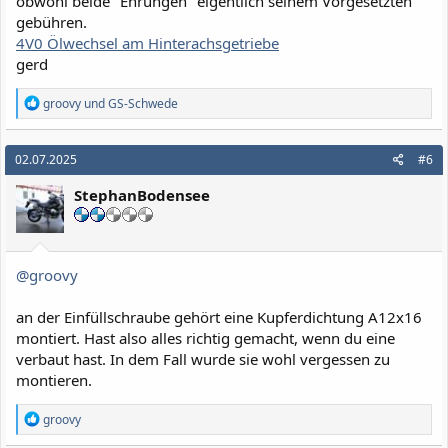
obwohl beide "Ehrungen" eigentlich seinem Vorgesetzten
gebühren.
4V0 Ölwechsel am Hinterachsgetriebe
gerd
R
groovy
und
GS-Schwede
e
a
k
02.07.2025
#6
t
i
StephanBodensee
o
n
e
n
:
@groovy
an der Einfüllschraube gehört eine Kupferdichtung A12x16
montiert. Hast also alles richtig gemacht, wenn du eine
verbaut hast. In dem Fall wurde sie wohl vergessen zu
montieren.
R
groovy
e