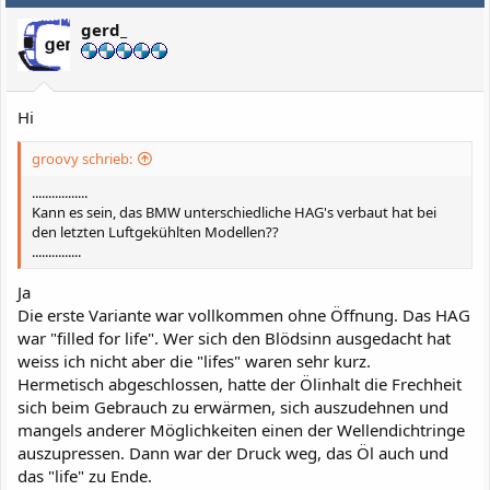
i
gerd_
o
n
e
n
:
Hi
groovy schrieb:
.................
Kann es sein, das BMW unterschiedliche HAG's verbaut hat bei
den letzten Luftgekühlten Modellen??
...............
Ja
Die erste Variante war vollkommen ohne Öffnung. Das HAG
war "filled for life". Wer sich den Blödsinn ausgedacht hat
weiss ich nicht aber die "lifes" waren sehr kurz.
Hermetisch abgeschlossen, hatte der Ölinhalt die Frechheit
sich beim Gebrauch zu erwärmen, sich auszudehnen und
mangels anderer Möglichkeiten einen der Wellendichtringe
auszupressen. Dann war der Druck weg, das Öl auch und
das "life" zu Ende.