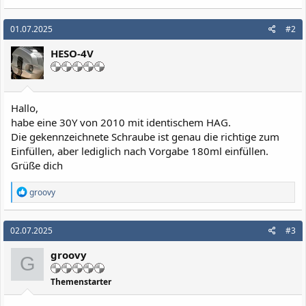
01.07.2025
#2
HESO-4V
Hallo,
habe eine 30Y von 2010 mit identischem HAG.
Die gekennzeichnete Schraube ist genau die richtige zum
Einfüllen, aber lediglich nach Vorgabe 180ml einfüllen.
Grüße dich
R
groovy
e
a
k
02.07.2025
#3
t
i
groovy
o
G
n
e
Themenstarter
n
: