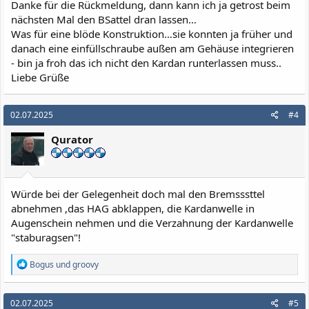
Danke für die Rückmeldung, dann kann ich ja getrost beim
nächsten Mal den BSattel dran lassen…
Was für eine blöde Konstruktion…sie konnten ja früher und
danach eine einfüllschraube außen am Gehäuse integrieren
- bin ja froh das ich nicht den Kardan runterlassen muss..
Liebe Grüße
02.07.2025
#4
Qurator
Würde bei der Gelegenheit doch mal den Bremsssttel
abnehmen ,das HAG abklappen, die Kardanwelle in
Augenschein nehmen und die Verzahnung der Kardanwelle
"staburagsen"!
R
Bogus
und
groovy
e
a
k
02.07.2025
#5
t