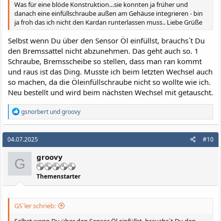
Was für eine blöde Konstruktion…sie konnten ja früher und
danach eine einfüllschraube außen am Gehäuse integrieren - bin
ja froh das ich nicht den Kardan runterlassen muss.. Liebe Grüße
Selbst wenn Du über den Sensor Öl einfüllst, brauchs`t Du
den Bremssattel nicht abzunehmen. Das geht auch so. 1
Schraube, Bremsscheibe so stellen, dass man ran kommt
und raus ist das Ding. Musste ich beim letzten Wechsel auch
so machen, da die Öleinfüllschraube nicht so wollte wie ich.
Neu bestellt und wird beim nächsten Wechsel mit getauscht.
R
gsnorbert
und
groovy
e
a
k
04.07.2025
#10
t
i
groovy
o
G
n
e
Themenstarter
n
:
GS`ler schrieb: