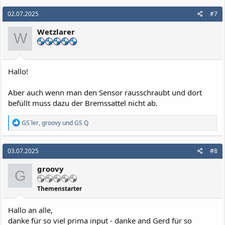
a
k
02.07.2025
#7
t
i
Wetzlarer
o
W
n
e
n
:
Hallo!
Aber auch wenn man den Sensor rausschraubt und dort
befüllt muss dazu der Bremssattel nicht ab.
R
GS`ler
,
groovy
und
GS Q
e
a
k
03.07.2025
#8
t
i
groovy
o
G
n
e
Themenstarter
n
:
Hallo an alle,
danke für so viel prima input - danke and Gerd für so