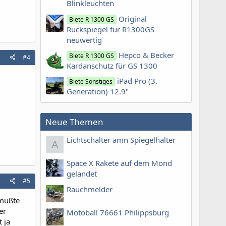
Blinkleuchten
Original
Biete R 1300 GS
Rückspiegel für R1300GS
neuwertig
Hepco & Becker
Biete R 1300 GS
#4
Kardanschutz für GS 1300
iPad Pro (3.
Biete Sonstiges
Generation) 12.9"
Neue Themen
Lichtschalter amn Spiegelhalter
A
Space X Rakete auf dem Mond
gelandet
#5
Rauchmelder
 mußte
er
Motoball 76661 Philippsburg
 ja