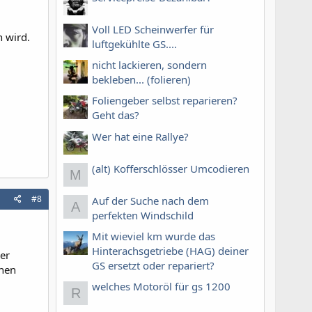
Voll LED Scheinwerfer für
n wird.
luftgekühlte GS....
nicht lackieren, sondern
bekleben... (folieren)
Foliengeber selbst reparieren?
Geht das?
Wer hat eine Rallye?
(alt) Kofferschlösser Umcodieren
M
#8
Auf der Suche nach dem
A
perfekten Windschild
Mit wieviel km wurde das
Hinterachsgetriebe (HAG) deiner
ber
GS ersetzt oder repariert?
chen
welches Motoröl für gs 1200
R