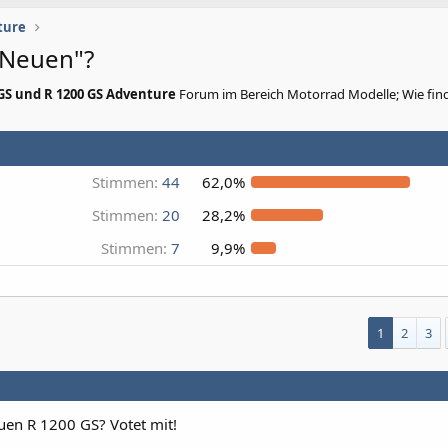
ture
 "Neuen"?
 GS und R 1200 GS Adventure
Forum im Bereich Motorrad Modelle; Wie find
Stimmen:
44
62,0%
Stimmen:
20
28,2%
Stimmen:
7
9,9%
1
2
3
euen R 1200 GS? Votet mit!