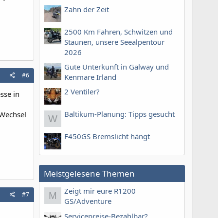
Zahn der Zeit
2500 Km Fahren, Schwitzen und
Staunen, unsere Seealpentour
2026
Gute Unterkunft in Galway und
#6
Kenmare Irland
2 Ventiler?
sse in
Baltikum-Planung: Tipps gesucht
 Wechsel
W
F450GS Bremslicht hängt
Meistgelesene Themen
Zeigt mir eure R1200
#7
M
GS/Adventure
Servicepreise-Bezahlbar?