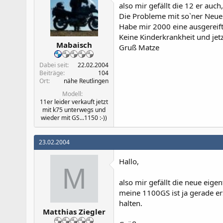
also mir gefällt die 12 er auc
Die Probleme mit so`ner Neuen
Habe mir 2000 eine ausgereift
Keine Kinderkrankheit und jet
Mabaisch
Gruß Matze
Dabei seit
22.02.2004
Beiträge
104
Ort
nähe Reutlingen
Modell
11er leider verkauft jetzt
mit k75 unterwegs und
wieder mit GS...1150 :-))
23.02.2004
Hallo,
M
also mir gefällt die neue eigen
meine 1100GS ist ja gerade er
halten.
Matthias Ziegler