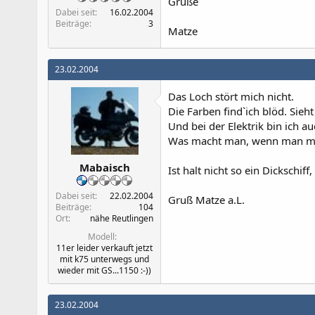
Grüße
Dabei seit
16.02.2004
Beiträge
3
Matze
23.02.2004
Das Loch stört mich nicht.
Die Farben find`ich blöd. Sieh
Und bei der Elektrik bin ich au
Was macht man, wenn man mit
Mabaisch
Ist halt nicht so ein Dickschiff
Dabei seit
22.02.2004
Gruß Matze a.L.
Beiträge
104
Ort
nähe Reutlingen
Modell
11er leider verkauft jetzt
mit k75 unterwegs und
wieder mit GS...1150 :-))
23.02.2004