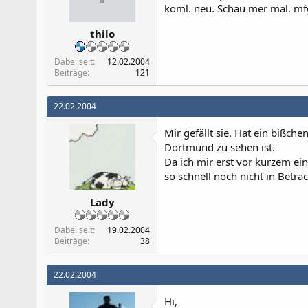
koml. neu. Schau mer mal. mfg
thilo
Dabei seit
12.02.2004
Beiträge
121
22.02.2004
Mir gefällt sie. Hat ein bißc
Dortmund zu sehen ist.
Da ich mir erst vor kurzem ei
so schnell noch nicht in Betra
Lady
Dabei seit
19.02.2004
Beiträge
38
22.02.2004
Hi,