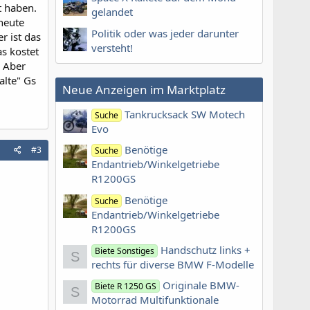
t haben.
gelandet
 heute
Politik oder was jeder darunter
r ist das
versteht!
s kostet
. Aber
alte" Gs
Neue Anzeigen im Marktplatz
Tankrucksack SW Motech
Suche
Evo
Benötige
#3
Suche
Endantrieb/Winkelgetriebe
R1200GS
Benötige
Suche
Endantrieb/Winkelgetriebe
R1200GS
Handschutz links +
Biete Sonstiges
S
rechts für diverse BMW F-Modelle
Originale BMW-
Biete R 1250 GS
S
Motorrad Multifunktionale