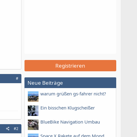
Registrieren
#
Neue Beiträge
warum grüßen gs-fahrer nicht?
Ein bisschen Klugscheißer
BlueBike Navigation Umbau
#2
Space X Rakete auf dem Mond