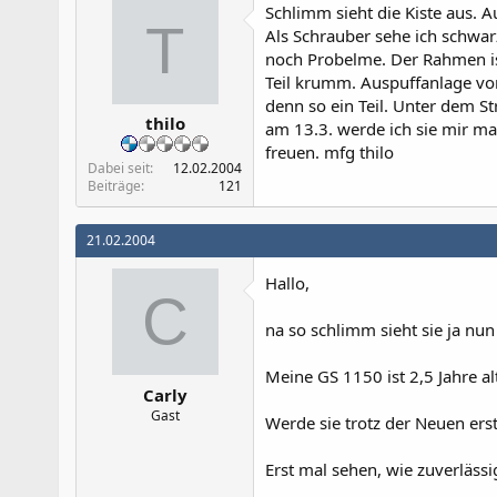
Schlimm sieht die Kiste aus. A
T
Als Schrauber sehe ich schwar
noch Probelme. Der Rahmen ist
Teil krumm. Auspuffanlage von
denn so ein Teil. Unter dem St
thilo
am 13.3. werde ich sie mir ma
freuen. mfg thilo
Dabei seit
12.02.2004
Beiträge
121
21.02.2004
Hallo,
C
na so schlimm sieht sie ja nun
Meine GS 1150 ist 2,5 Jahre a
Carly
Gast
Werde sie trotz der Neuen ers
Erst mal sehen, wie zuverlässig