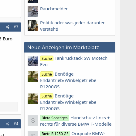
Rauchmelder
Politik oder was jeder darunter
#3
versteht!
3 Euro
Neue Anzeigen im Marktplatz
Tankrucksack SW Motech
Suche
Evo
Benötige
Suche
Endantrieb/Winkelgetriebe
R1200GS
Benötige
Suche
Endantrieb/Winkelgetriebe
R1200GS
Handschutz links +
Biete Sonstiges
S
rechts für diverse BMW F-Modelle
#4
Originale BMW-
Biete R 1250 GS
ist