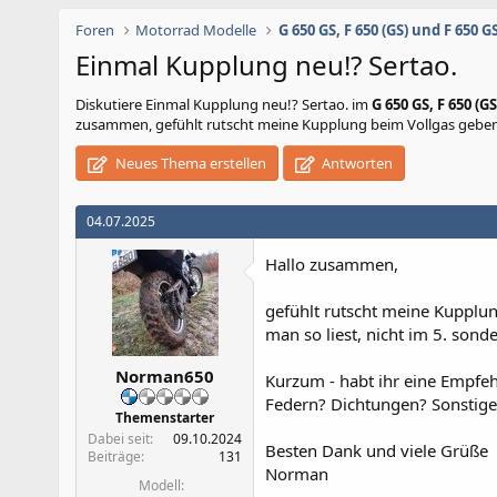
Foren
Motorrad Modelle
Einmal Kupplung neu!? Sertao.
Diskutiere
Einmal Kupplung neu!? Sertao.
im
G 650 GS, F 650 (G
zusammen, gefühlt rutscht meine Kupplung beim Vollgas geben bz
Neues Thema erstellen
Antworten
04.07.2025
Hallo zusammen,
gefühlt rutscht meine Kupplu
man so liest, nicht im 5. sond
Norman650
Kurzum - habt ihr eine Empfeh
Federn? Dichtungen? Sonstige
Themenstarter
Dabei seit
09.10.2024
Besten Dank und viele Grüße
Beiträge
131
Norman
Modell