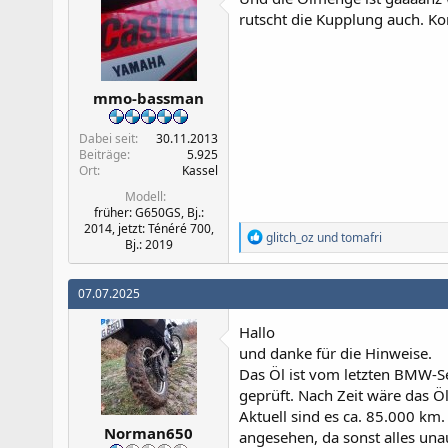
n
rutscht die Kupplung auch. 
e
n
:
mmo-bassman
Dabei seit
30.11.2013
Beiträge
5.925
Ort
Kassel
Modell
früher: G650GS, Bj.:
2014, jetzt: Ténéré 700,
R
glitch_oz
und
tomafri
Bj.: 2019
e
a
k
07.07.2025
t
i
Hallo
o
n
und danke für die Hinweise.
e
Das Öl ist vom letzten BMW-Se
n
geprüft. Nach Zeit wäre das Öl 
:
Aktuell sind es ca. 85.000 km
Norman650
angesehen, da sonst alles unauf