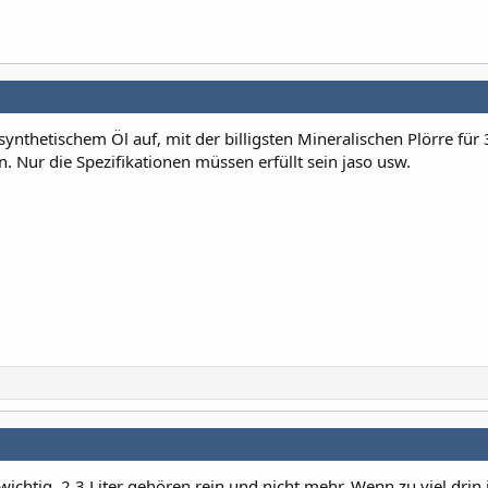
synthetischem Öl auf, mit der billigsten Mineralischen Plörre für 
. Nur die Spezifikationen müssen erfüllt sein jaso usw.
chtig. 2,3 Liter gehören rein und nicht mehr. Wenn zu viel drin 