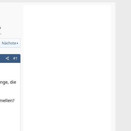
o
.
Nächste
#1
nge, die
amellen?