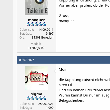
Kupplung in Ordnung. Dreht de
Vorher aber prüfen, ob der Ku
Gruss,
maxquer
maxquer
Dabei seit
14.09.2011
Beiträge
9.897
Ort
31303 Burgdorf
Modell
r1200gs TÜ
09.07.2025
Moin,
die Kupplung rutscht nicht weil
alten Öl.
Und ein halber Liter zuviel lä
sigma
Prüfen kannst Du nur im aus
Belagscheiben.
Dabei seit
25.05.2021
Beiträge
1.090