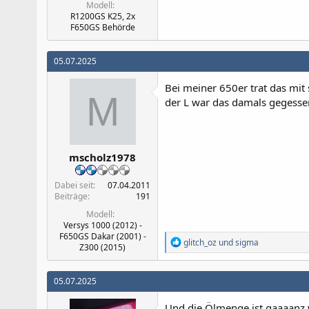
Modell
R1200GS K25, 2x
F650GS Behörde
05.07.2025
Bei meiner 650er trat das mit 
M
der L war das damals gegessen
mscholz1978
Dabei seit
07.04.2011
Beiträge
191
Modell
Versys 1000 (2012) -
F650GS Dakar (2001) -
R
glitch_oz
und
sigma
Z300 (2015)
e
a
k
05.07.2025
t
i
Und die Ölmenge ist gaaaanz wi
o