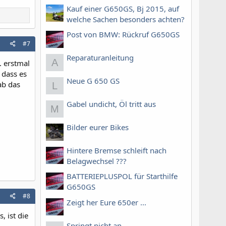
Kauf einer G650GS, Bj 2015, auf
welche Sachen besonders achten?
Post von BMW: Rückruf G650GS
#7
Reparaturanleitung
A
. erstmal
 dass es
Neue G 650 GS
ab das
L
Gabel undicht, Öl tritt aus
M
Bilder eurer Bikes
Hintere Bremse schleift nach
Belagwechsel ???
BATTERIEPLUSPOL für Starthilfe
G650GS
#8
Zeigt her Eure 650er ...
 ist die
Springt nicht an ...