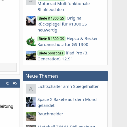
S
Motorrad Multifunktionale
Blinkleuchten
Original
Biete R 1300 GS
Rückspiegel für R1300GS
neuwertig
Hepco & Becker
Biete R 1300 GS
Kardanschutz für GS 1300
iPad Pro (3.
Biete Sonstiges
Generation) 12.9"
Neue Themen
#5
Lichtschalter amn Spiegelhalter
A
Space X Rakete auf dem Mond
gelandet
leitung
Rauchmelder
Motoball 76661 Philippsburg