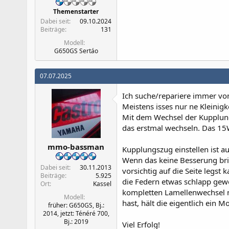
Themenstarter
Dabei seit
09.10.2024
Beiträge
131
Modell
G650GS Sertáo
07.07.2025
Ich suche/repariere immer v
Meistens isses nur ne Kleinigke
Mit dem Wechsel der Kupplung 
das erstmal wechseln. Das 15W
mmo-bassman
Kupplungszug einstellen ist a
Wenn das keine Besserung bri
Dabei seit
30.11.2013
vorsichtig auf die Seite legs
Beiträge
5.925
die Federn etwas schlapp gewo
Ort
Kassel
kompletten Lamellenwechsel 
Modell
hast, hält die eigentlich ein M
früher: G650GS, Bj.:
2014, jetzt: Ténéré 700,
Bj.: 2019
Viel Erfolg!