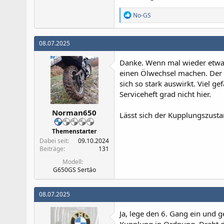
R
No-GS
e
a
k
08.07.2025
t
i
Danke. Wenn mal wieder etwas
o
n
einen Ölwechsel machen. Der ist
e
sich so stark auswirkt. Viel 
n
Serviceheft grad nicht hier.
:
Norman650
Lässt sich der Kupplungszusta
Themenstarter
Dabei seit
09.10.2024
Beiträge
131
Modell
G650GS Sertáo
08.07.2025
Ja, lege den 6. Gang ein und 