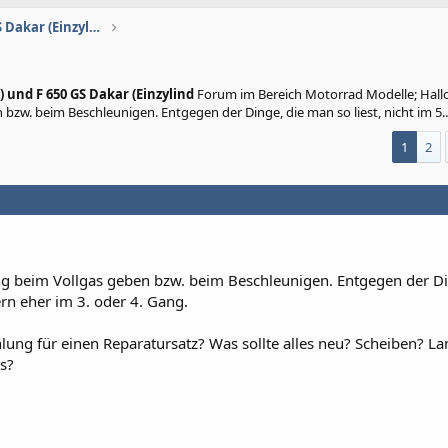
G 650 GS, F 650 (GS) und F 650 GS Dakar (Einzylind
S) und F 650 GS Dakar (Einzylind
Forum im Bereich Motorrad Modelle; Hall
w. beim Beschleunigen. Entgegen der Dinge, die man so liest, nicht im 5..
1
2
ng beim Vollgas geben bzw. beim Beschleunigen. Entgegen der Di
ern eher im 3. oder 4. Gang.
lung für einen Reparatursatz? Was sollte alles neu? Scheiben? L
s?