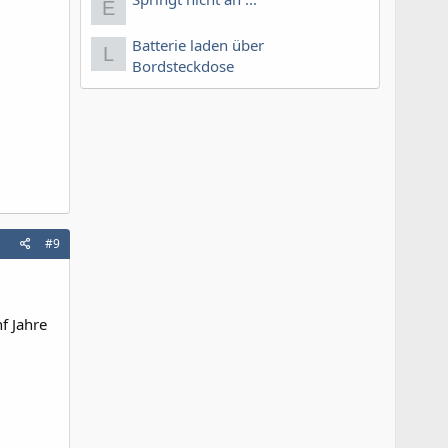
E
Batterie laden über
L
Bordsteckdose
#9
nf Jahre