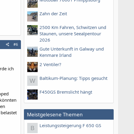
Zahn der Zeit
2500 Km Fahren, Schwitzen und
Staunen, unsere Seealpentour
2026
#6
Gute Unterkunft in Galway und
Kenmare Irland
2 Ventiler?
rde ich
Baltikum-Planung: Tipps gesucht
W
F450GS Bremslicht hängt
oped
 könnten
nen
belastet
Meistgelesene Themen
Leistungssteigerung F 650 GS
B