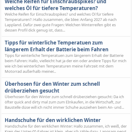
Welche Reifen für Einschraubspikes? und
welches Öl für tiefere Temperaturen?
Welche Reifen für Einschraubspikes? und welches Öl für tiefere
Temperaturen?: Hallo zusammen, die Idee: Anfang 2027 ab nach
Lappland. Dafür zwei gute Fragen: Welchen Winterreifen gibt es
dessen Profil dick genug ist, dass...
Tipps für winterliche Temperatuen zum
längerem Erhalt der Batterie beim Fahren
Tipps für winterliche Temperatuen zum längerem Erhalt der Batterie
beim Fahren: Hallo, vielleicht hat ja der ein oder andere Tipps für mich
wie ich bei winterlichen Temperaturen meine Fahrzeit mit dem
Motorrad außerhalb meiner...
Überhosen für den Winter zum schnell
drüberziehen gesucht
Überhosen für den Winter zum schnell drüberziehen gesucht: Da ich
öfter quick and dirty mal zum zum EInkaufen, in die Wirtschaft, zur
Baustelle düse will ich nicht immer Schuhe ausziehen beim An- und...
Handschuhe für den wirklichen Winter
Handschuhe für den wirklichen Winter: Hallo zusammen, ich weiß, der
Kreis der Unter-0°-Fahrer ist klein, aber ich zähle dazu. Langsam nervt