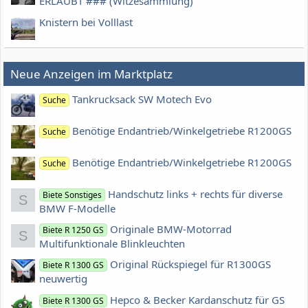
ERLAUBT ### (Witzesammlung)
Knistern bei Volllast
Neue Anzeigen im Marktplatz
Tankrucksack SW Motech Evo
Suche
Benötige Endantrieb/Winkelgetriebe R1200GS
Suche
Benötige Endantrieb/Winkelgetriebe R1200GS
Suche
Handschutz links + rechts für diverse
Biete Sonstiges
S
BMW F-Modelle
Originale BMW-Motorrad
Biete R 1250 GS
S
Multifunktionale Blinkleuchten
Original Rückspiegel für R1300GS
Biete R 1300 GS
neuwertig
Hepco & Becker Kardanschutz für GS
Biete R 1300 GS