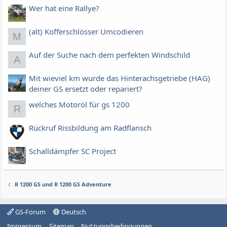
Wer hat eine Rallye?
(alt) Kofferschlösser Umcodieren
M
Auf der Suche nach dem perfekten Windschild
A
Mit wieviel km wurde das Hinterachsgetriebe (HAG)
deiner GS ersetzt oder repariert?
welches Motoröl für gs 1200
R
Rückruf Rissbildung am Radflansch
Schalldämpfer SC Project
R 1200 GS und R 1200 GS Adventure
GS-Forum
Deutsch
Impressum
Sitemap
Nutzungsbedingungen