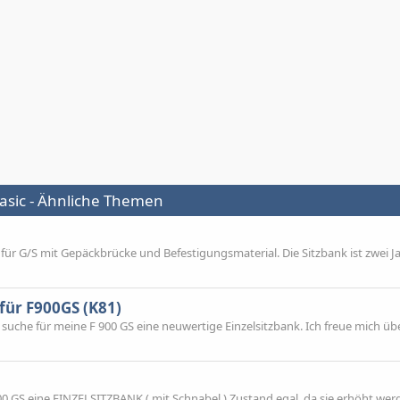
Basic - Ähnliche Themen
 für G/S mit Gepäckbrücke und Befestigungsmaterial. Die Sitzbank ist zwei Ja
für F900GS (K81)
 suche für meine F 900 GS eine neuwertige Einzelsitzbank. Ich freue mich üb
 100 GS eine EINZELSITZBANK ( mit Schnabel ) Zustand egal, da sie erhöht wer