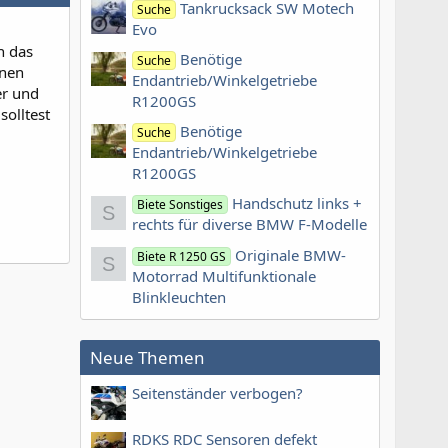
Tankrucksack SW Motech
Suche
Evo
n das
Benötige
Suche
inen
Endantrieb/Winkelgetriebe
er und
R1200GS
solltest
Benötige
Suche
Endantrieb/Winkelgetriebe
R1200GS
Handschutz links +
Biete Sonstiges
S
rechts für diverse BMW F-Modelle
Originale BMW-
Biete R 1250 GS
S
Motorrad Multifunktionale
Blinkleuchten
Neue Themen
Seitenständer verbogen?
RDKS RDC Sensoren defekt