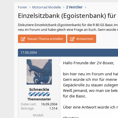
Foren
Motorrad Modelle
2 Ventiler
Einzelsitzbank (Egoistenbank) für 
Diskutiere
Einzelsitzbank (Egoistenbank) für die R 80 GS Basic
i
neu im Forum und habe gleich eine Frage an Euch. Gern würde ich
Neues Thema erstellen
Antworten
17.09.2004
Hallo Freunde der 2V-Boxer,
bin hier neu im Forum und hab
Gern würde ich mir für meine 
Gepäckrolle zu stauen zulegen
Schneckle
Weiß jemand, wo man sie bekom
für die Basic.
Themenstarter
Dabei seit
16.09.2004
Über eine Antwort würde ich 
Beiträge
1.514
Modell