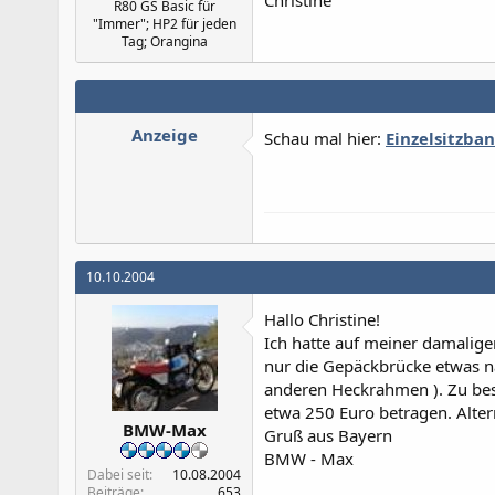
Christine
R80 GS Basic für
"Immer"; HP2 für jeden
Tag; Orangina
Anzeige
Schau mal hier:
Einzelsitzban
10.10.2004
Hallo Christine!
Ich hatte auf meiner damalige
nur die Gepäckbrücke etwas na
anderen Heckrahmen ). Zu best
etwa 250 Euro betragen. Alte
BMW-Max
Gruß aus Bayern
BMW - Max
Dabei seit
10.08.2004
Beiträge
653