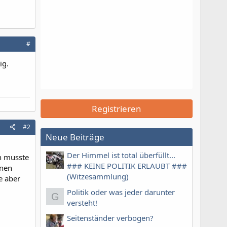
#
ig.
Registrieren
#2
Neue Beiträge
Der Himmel ist total überfüllt...
an musste
### KEINE POLITIK ERLAUBT ###
inen
(Witzesammlung)
e aber
Politik oder was jeder darunter
G
versteht!
Seitenständer verbogen?