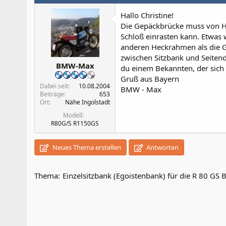
Hallo Christine!
Die Gepäckbrücke muss von Ha
Schloß einrasten kann. Etwas 
anderen Heckrahmen als die G/S
zwischen Sitzbank und Seitende
BMW-Max
du einem Bekannten, der sich 
Gruß aus Bayern
Dabei seit
10.08.2004
BMW - Max
Beiträge
653
Ort
Nähe Ingolstadt
Modell
R80G/S R1150GS
Neues Thema erstellen
Antworten
Thema:
Einzelsitzbank (Egoistenbank) für die R 80 GS B