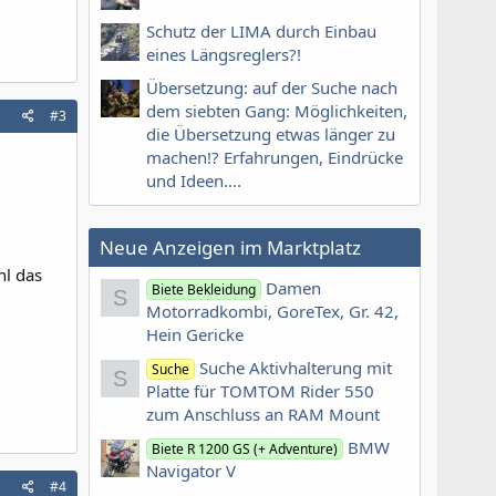
Schutz der LIMA durch Einbau
eines Längsreglers?!
Übersetzung: auf der Suche nach
dem siebten Gang: Möglichkeiten,
#3
die Übersetzung etwas länger zu
machen!? Erfahrungen, Eindrücke
und Ideen....
Neue Anzeigen im Marktplatz
hl das
Damen
Biete Bekleidung
S
Motorradkombi, GoreTex, Gr. 42,
Hein Gericke
Suche Aktivhalterung mit
Suche
S
Platte für TOMTOM Rider 550
zum Anschluss an RAM Mount
BMW
Biete R 1200 GS (+ Adventure)
Navigator V
#4