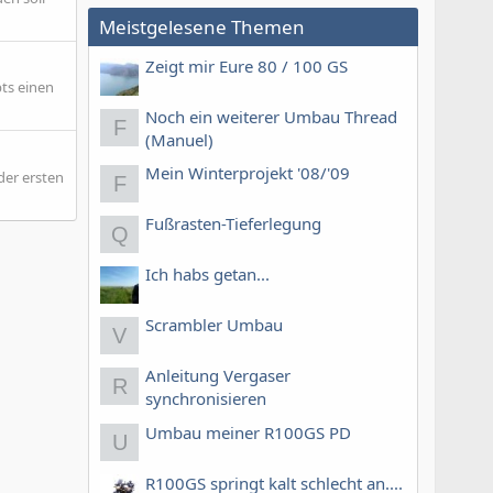
Meistgelesene Themen
Zeigt mir Eure 80 / 100 GS
bts einen
Noch ein weiterer Umbau Thread
F
(Manuel)
Mein Winterprojekt '08/'09
der ersten
F
Fußrasten-Tieferlegung
Q
Ich habs getan...
Scrambler Umbau
V
Anleitung Vergaser
R
synchronisieren
Umbau meiner R100GS PD
U
R100GS springt kalt schlecht an....