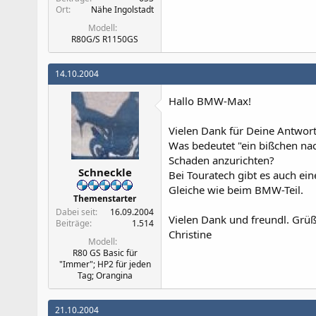
Ort
Nähe Ingolstadt
Modell
R80G/S R1150GS
14.10.2004
Hallo BMW-Max!
Vielen Dank für Deine Antwort
Was bedeutet "ein bißchen na
Schaden anzurichten?
Schneckle
Bei Touratech gibt es auch ein
Gleiche wie beim BMW-Teil.
Themenstarter
Dabei seit
16.09.2004
Vielen Dank und freundl. Grüß
Beiträge
1.514
Christine
Modell
R80 GS Basic für
"Immer"; HP2 für jeden
Tag; Orangina
21.10.2004