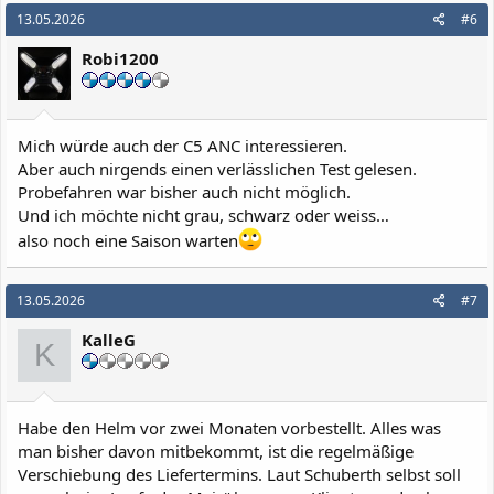
k
13.05.2026
#6
t
i
Robi1200
o
n
e
n
:
Mich würde auch der C5 ANC interessieren.
Aber auch nirgends einen verlässlichen Test gelesen.
Probefahren war bisher auch nicht möglich.
Und ich möchte nicht grau, schwarz oder weiss…
also noch eine Saison warten
13.05.2026
#7
KalleG
K
Habe den Helm vor zwei Monaten vorbestellt. Alles was
man bisher davon mitbekommt, ist die regelmäßige
Verschiebung des Liefertermins. Laut Schuberth selbst soll