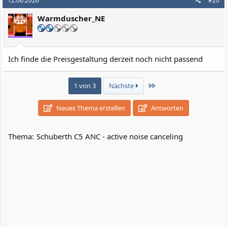
12.06.2026
#20
t
i
Warmduscher_NE
o
n
e
n
:
Ich finde die Preisgestaltung derzeit noch nicht passend
Letzte
1 von 3
Nächste
Neues Thema erstellen
Antworten
Thema:
Schuberth C5 ANC - active noise canceling