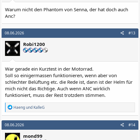
Warum nicht den Phantom von Senna, der hat doch auch
Anc?
08.06.2026
#13
Robi1200
War gerade ein Kurztest in der Motorrad.
Soll so einigermassen funktionieren, wenn aber von
schlechter Belüftung etc. die Rede ist, dann ist der Helm für
mich nicht das Richtige. Auch wenn ANC wirklich
funktioniert, muss der Rest trotzdem stimmen.
R
Haeng
und
KalleG
e
a
k
08.06.2026
#14
t
i
mond99
o