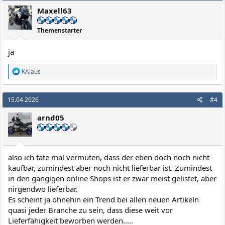
Maxell63
Themenstarter
ja
R
KAlaus
e
a
k
15.04.2026
#4
t
i
arnd05
o
n
e
n
:
also ich täte mal vermuten, dass der eben doch noch nicht
kaufbar, zumindest aber noch nicht lieferbar ist. Zumindest
in den gängigen online Shops ist er zwar meist gelistet, aber
nirgendwo lieferbar.
Es scheint ja ohnehin ein Trend bei allen neuen Artikeln
quasi jeder Branche zu sein, dass diese weit vor
Lieferfähigkeit beworben werden.....