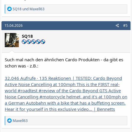
R
SQ18
und
Maxell63
e
a
k
15.04.2026
#5
t
i
SQ18
o
n
e
n
:
Such mal nach den ähnlichen Cardo Produkten - da gibt es
schon was - z.B.:
32.046 Aufrufe · 135 Reaktionen | TESTED: Cardo Beyond
Active Noise Cancelling at 100mph This is the FIRST real-
world #roadtest #review of the Cardo Beyond GTS Active
Noise Cancelling #motorcycle helmet, and it's at 100mph on
a German Autobahn with a bike that has a buffeting screen.
Hear it for yourself in this exclusive video... | Bennetts
R
Maxell63
e
a