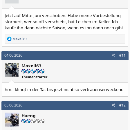
Jetzt auf Mitte Juni verschoben. Habe meine Vorbestellung
storniert, wer so oft verschiebt, hat Leichen im Keller. Ich
kaufe ihn dann nächste Saison, wenn es ihn dann noch gibt.
R
Maxell63
e
a
k
04.06.2026
#11
t
i
Maxell63
o
n
e
Themenstarter
n
:
hm.. klingt in der Tat bis jetzt nicht so vertrauenserweckend
05.06.2026
#12
Haeng