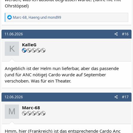
Ohrstöpsel)
R
Marc-68
,
Haeng
und
mond99
e
a
k
11.06.2026
#16
t
i
KalleG
o
K
n
e
n
:
Angeblich ist der Helm nun lieferbar, aber das passende
(und für ANC nötige) Cardo wurde auf September
verschoben. Was für ein Theater.
12.06.2026
#17
Marc-68
M
Hmm, hier (Frankreich) ist das entsprechende Cardo Anc