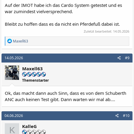
Auf der IMOT habe ich das Cardo System getestet und es
war zumindest vielversprechend.
Bleibt zu hoffen dass es da nicht ein Pferdefuß dabei ist.
Zuletzt bearbeitet:
14.05.2026
R
Maxell63
e
a
k
14.05.2026
#9
t
i
Maxell63
o
n
e
Themenstarter
n
:
Ok, das macht dann auch Sinn, dass es von dem Schuberth
ANC auch keinen Test gibt. Dann warten wir mal ab....
04.06.2026
#10
KalleG
K