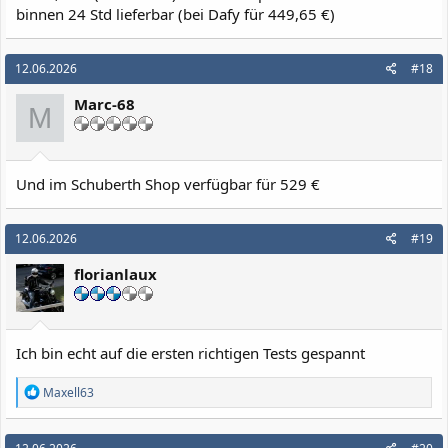
binnen 24 Std lieferbar (bei Dafy für 449,65 €)
12.06.2026
#18
Marc-68
M
Und im Schuberth Shop verfügbar für 529 €
12.06.2026
#19
florianlaux
Ich bin echt auf die ersten richtigen Tests gespannt
R
Maxell63
e
a
k