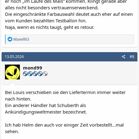
er noch „im Laufe des Mais“ kommen. Klingt gerade aber
alles nicht besonders vertrauenserweckend.
Die eingeschränkte Farbauswahl deutet auch eher auf einen
vom Kunden bezahlten Testballon hin.
Naja, wenn es nichts taugt, geht es retour.
R
Maxell63
e
a
k
13.05.2026
#8
t
i
mond99
o
n
e
n
:
Bei Louis verschieben sie den Liefertermin immer weiter
nach hinten.
Ein anderer Händler hat Schuberth als
Ankündigungsweltmeister bezeichnet.
Ich hab Helm den auch vor einiger Zeit vorbestellt...mal
sehen.