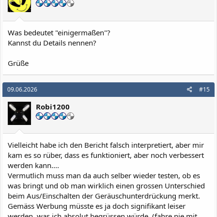
n
e
n
:
Was bedeutet "einigermaßen"?
Kannst du Details nennen?
Grüße
09.06.2026
#15
Robi1200
Vielleicht habe ich den Bericht falsch interpretiert, aber mir
kam es so rüber, dass es funktioniert, aber noch verbessert
werden kann....
Vermutlich muss man da auch selber wieder testen, ob es
was bringt und ob man wirklich einen grossen Unterschied
beim Aus/Einschalten der Geräuschunterdrückung merkt.
Gemäss Werbung müsste es ja doch signifikant leiser
werden, was ich absolut begrüssen würde. (fahre nie mit